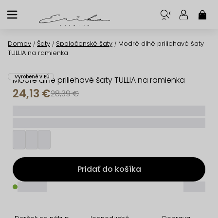
Prejsť
na
NÁK
KOŠ
obsah
Domov
Šaty
Spoločenské šaty
Modré dlhé priliehavé šaty
/
/
/
TULLIA na ramienka
Vyrobené v EÚ
Modré dlhé priliehavé šaty TULLIA na ramienka
24,13 €
28,39 €
_____
_________
Pridať do košíka
_____
_____