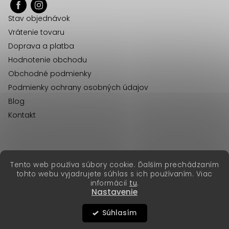
ä
Stav objednávok
t
Vrátenie tovaru
i
Doprava a platba
e
Hodnotenie obchodu
Obchodné podmienky
Podmienky ochrany osobných údajov
Blog
Kontakt
erikafashion.cz
Tento web používa súbory cookie. Ďalším prechádzaním
Copyright 2026
Erika Fashion
. Všetky práva vyhradené.
tohto webu vyjadrujete súhlas s ich používaním. Viac
Vytvoril Shoptet Premium
&
informácií
tu
.
Nastavenie
Súhlasím