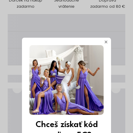
Darček na nákup
Jednoduché
Doprava
zadarmo
vrátenie
zadarmo od 80 €
________
________
×
________
Chceš získať kód