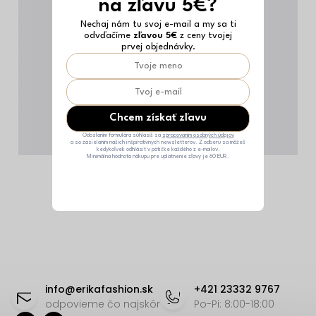
na zľavu 5€?
Nechaj nám tu svoj e-mail a my sa ti
odvďačíme
zľavou 5€
z ceny tvojej
prvej objednávky.
Chcem získať zľavu
Odoslaním formulára súhlasíš sa
spracovaním osobných údajov
a so zasielaním našich inšpiratívnych newsletterov. Z odberu sa môžeš
kedykoľvek odhlásiť v pätičke každého z e-mailov.
Minimálna hodnota nákupu pre uplatnenie zľavy je 60 EUR.
Z
á
info
@
erikafashion.sk
+421 23332 9767
p
odpovieme čo najskôr
Po-Pi: 8:00-18:00