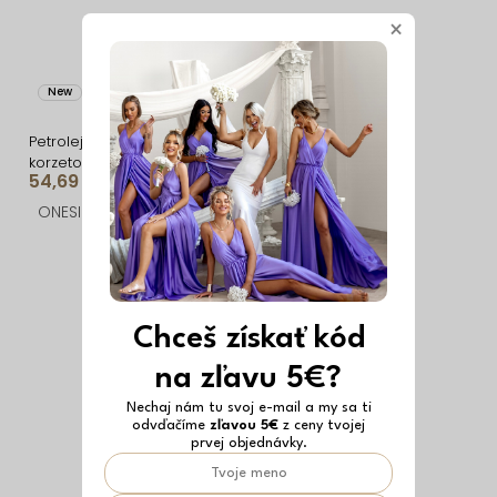
×
New
Vyrobené v EÚ
New
Vyrobené v EÚ
Petrolejové tvarujúce
Petrolejové tvarujúce
korzetové dlhé
korzetové dlhé
54,69 €
48,59 €
spoločenské šaty
spoločenské šaty
FRUESTA
BRANFLA
ONESIZE
ONESIZE
Chceš získať kód
na zľavu 5€?
Nechaj nám tu svoj e-mail a my sa ti
odvďačíme
zľavou 5€
z ceny tvojej
prvej objednávky.