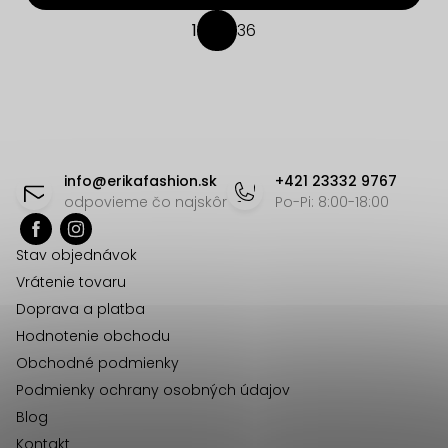
O
1
36
S
v
t
l
r
á
á
d
n
Z
a
k
á
c
o
info
@
erikafashion.sk
+421 23332 9767
v
i
p
odpovieme čo najskôr
Po-Pi: 8:00-18:00
a
e
ä
n
p
Stav objednávok
t
i
r
Vrátenie tovaru
e
i
v
Doprava a platba
e
k
Hodnotenie obchodu
y
Obchodné podmienky
v
Podmienky ochrany osobných údajov
ý
Blog
p
Kontakt