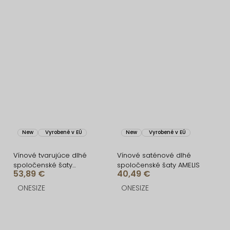
New
Vyrobené v EÚ
New
Vyrobené v EÚ
Vínové tvarujúce dlhé
Vínové saténové dlhé
spoločenské šaty
spoločenské šaty AMELIS
53,89 €
40,49 €
CRUNCHA na jedno
rameno
ONESIZE
ONESIZE