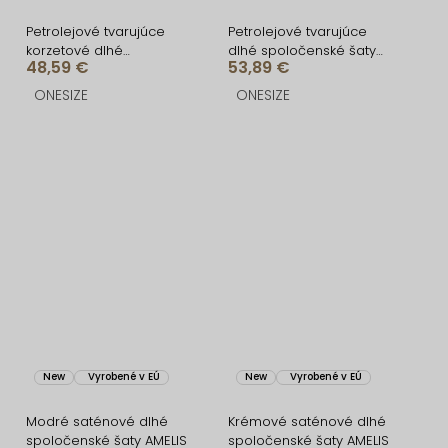
Petrolejové tvarujúce
Petrolejové tvarujúce
korzetové dlhé
dlhé spoločenské šaty
48,59 €
53,89 €
spoločenské šaty
CRUNCHA na jedno
BRANFLA
rameno
ONESIZE
ONESIZE
New
Vyrobené v EÚ
New
Vyrobené v EÚ
Modré saténové dlhé
Krémové saténové dlhé
spoločenské šaty AMELIS
spoločenské šaty AMELIS