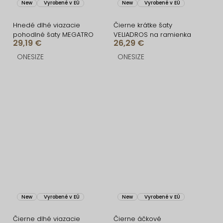
New
Vyrobené v EÚ
New
Vyrobené v EÚ
Hnedé dlhé viazacie
Čierne krátke šaty
pohodlné šaty MEGATRO
VELIADROS na ramienka
29,19 €
26,29 €
ONESIZE
ONESIZE
New
Vyrobené v EÚ
New
Vyrobené v EÚ
Čierne dlhé viazacie
Čierne áčkové