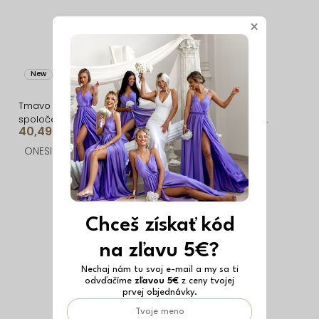
×
New
Vyrobené v EÚ
New
Vyrobené v EÚ
Tmavo hnedé saténové
Tmavo hnedé basic
spoločenské dlhé šaty
krátke elegantné šaty
40,49 €
23,49 €
AMELIS
SOTARA
ONESIZE
ONESIZE
Chceš získať kód
na zľavu 5€?
Nechaj nám tu svoj e-mail a my sa ti
odvďačíme
zľavou 5€
z ceny tvojej
prvej objednávky.