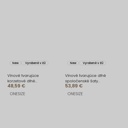
New
Vyrobené v EÚ
New
Vyrobené v EÚ
Vínové tvarujúce
Vínové tvarujúce dlhé
korzetové dlhé
spoločenské šaty
48,59 €
53,89 €
spoločenské šaty
CRUNCHA na jedno
BRANFLA
rameno
ONESIZE
ONESIZE