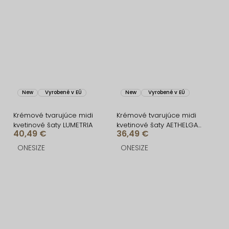
New
Vyrobené v EÚ
New
Vyrobené v EÚ
Krémové tvarujúce midi
Krémové tvarujúce midi
kvetinové šaty LUMETRIA
kvetinové šaty AETHELGA
40,49 €
36,49 €
za krk
ONESIZE
ONESIZE