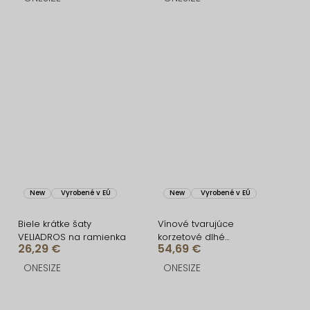
New
Vyrobené v EÚ
New
Vyrobené v EÚ
Biele krátke šaty
Vínové tvarujúce
VELIADROS na ramienka
korzetové dlhé
26,29 €
54,69 €
spoločenské šaty
FRUESTA
ONESIZE
ONESIZE