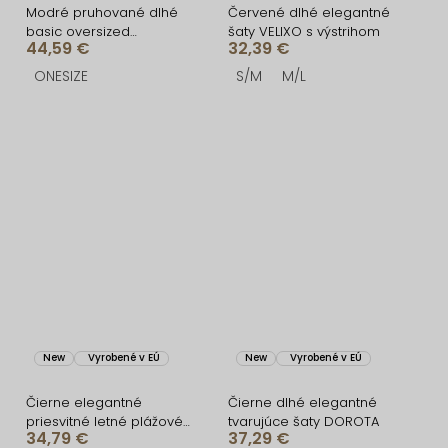
Modré pruhované dlhé
Červené dlhé elegantné
basic oversized
šaty VELIXO s výstrihom
44,59 €
32,39 €
bavlnené košeľové šaty
FLARETA
ONESIZE
S/M
M/L
New
Vyrobené v EÚ
New
Vyrobené v EÚ
Čierne elegantné
Čierne dlhé elegantné
priesvitné letné plážové
tvarujúce šaty DOROTA
34,79 €
37,29 €
maxi šaty UMARIE s