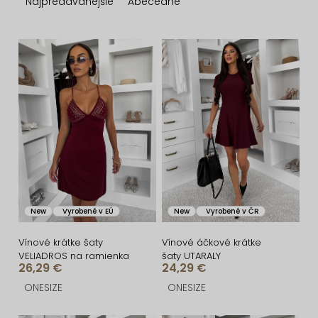
d
Najpredávanejšie
Abecedne
e
n
V
i
ý
e
p
p
i
r
s
o
p
d
r
u
o
New
Vyrobené v EÚ
New
Vyrobené v ČR
k
d
t
u
Vínové krátke šaty
Vínové áčkové krátke
VELIADROS na ramienka
šaty UTARALY
o
k
26,29 €
24,29 €
v
t
ONESIZE
ONESIZE
o