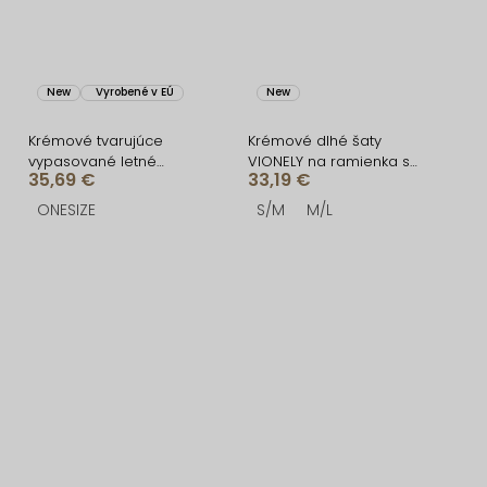
New
Vyrobené v EÚ
New
Krémové tvarujúce
Krémové dlhé šaty
vypasované letné
VIONELY na ramienka s
35,69 €
33,19 €
áčkové midi šaty VORTA
čiernymi bodkami
ONESIZE
S/M
M/L