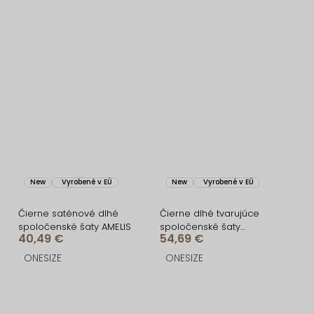
New
Vyrobené v EÚ
New
Vyrobené v EÚ
Čierne saténové dlhé
Čierne dlhé tvarujúce
spoločenské šaty AMELIS
spoločenské šaty
40,49 €
54,69 €
FRUESTA
ONESIZE
ONESIZE