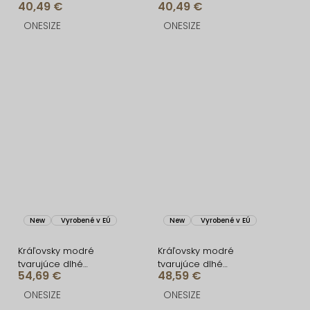
40,49 €
40,49 €
ONESIZE
ONESIZE
New
Vyrobené v EÚ
New
Vyrobené v EÚ
Kráľovsky modré
Kráľovsky modré
tvarujúce dlhé
tvarujúce dlhé
54,69 €
48,59 €
spoločenské šaty
spoločenské šaty
FRUESTA
BRANFLA
ONESIZE
ONESIZE