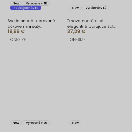
New
Vyrobené v EÚ
Predobjednávka
New
Vyrobené v EÚ
Svetlo hnedé rebrované
Tmavomodré dlhé
áčkové mini šaty
elegantné tvarujúce šaty
19,89 €
37,29 €
CASSYNE
DOROTA
ONESIZE
ONESIZE
New
Vyrobené v EÚ
New