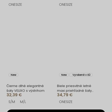
dlhým rukávom
ONESIZE
ONESIZE
New
New
Vyrobené v EÚ
Čierne dlhé elegantné
Biele priesvitné letné
šaty VELIXO s výstrihom
maxi priehľadné šaty
32,39 €
34,79 €
UMARIE s dlhým rukávom
S/M
M/L
ONESIZE