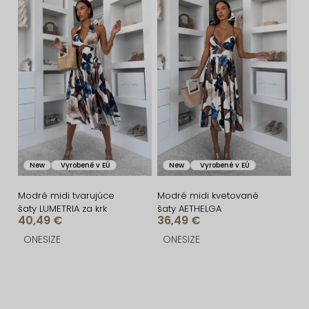
v
New
Vyrobené v EÚ
New
Vyrobené v EÚ
Modré midi tvarujúce
Modré midi kvetované
šaty LUMETRIA za krk
šaty AETHELGA
40,49 €
36,49 €
ONESIZE
ONESIZE