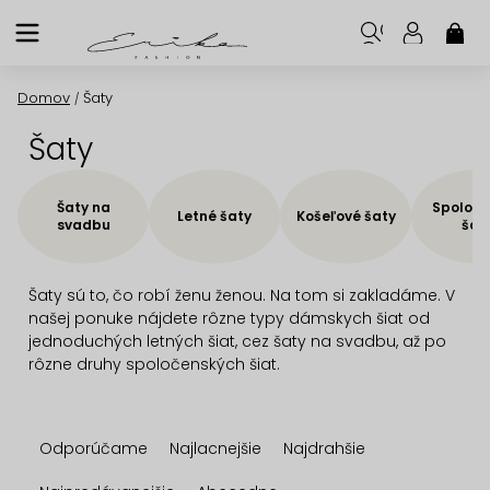
Prejsť
na
NÁK
KOŠ
obsah
Domov
Šaty
/
Šaty
Šaty na
Spoloče
Letné šaty
Košeľové šaty
svadbu
šat
Šaty sú to, čo robí ženu ženou. Na tom si zakladáme. V
našej ponuke nájdete rôzne typy dámskych šiat od
jednoduchých letných šiat, cez šaty na svadbu, až po
rôzne druhy spoločenských šiat.
R
Odporúčame
Najlacnejšie
Najdrahšie
a