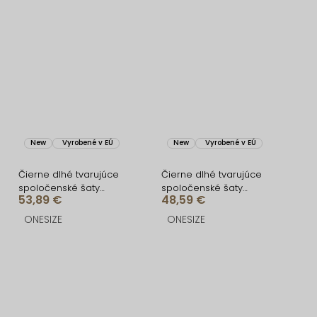
New
Vyrobené v EÚ
New
Vyrobené v EÚ
Čierne dlhé tvarujúce
Čierne dlhé tvarujúce
spoločenské šaty
spoločenské šaty
53,89 €
48,59 €
CRUNCHA na jedno
BRANFLA s výstrihom
rameno
ONESIZE
ONESIZE