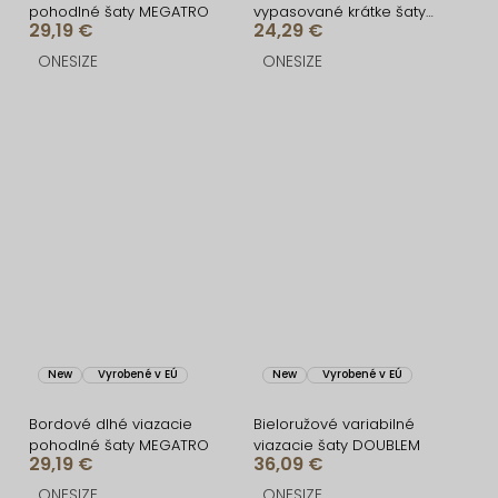
pohodlné šaty MEGATRO
vypasované krátke šaty
29,19 €
24,29 €
UTARALY
ONESIZE
ONESIZE
New
Vyrobené v EÚ
New
Vyrobené v EÚ
Bordové dlhé viazacie
Bieloružové variabilné
pohodlné šaty MEGATRO
viazacie šaty DOUBLEM
29,19 €
36,09 €
ONESIZE
ONESIZE