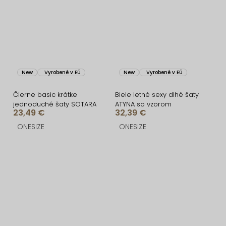
New
Vyrobené v EÚ
New
Vyrobené v EÚ
Čierne basic krátke
Biele letné sexy dlhé šaty
jednoduché šaty SOTARA
ATYNA so vzorom
23,49 €
32,39 €
ONESIZE
ONESIZE