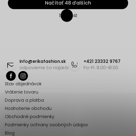
Načítať 48 ďalších
O
1
41
S
v
t
l
r
á
á
d
n
Z
a
k
á
c
o
info
@
erikafashion.sk
+421 23332 9767
v
i
p
odpovieme čo najskôr
Po-Pi: 8:00-18:00
a
e
ä
n
p
Stav objednávok
t
i
r
Vrátenie tovaru
e
i
v
Doprava a platba
e
k
Hodnotenie obchodu
y
Obchodné podmienky
v
Podmienky ochrany osobných údajov
ý
Blog