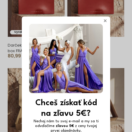
r
s
o
p
d
r
×
u
o
Vyrobené v ČR
Vyrobené v ČR
k
d
t
u
Darčeková sada LOVE
Darčeková sada LOVE
box FRAGNANCE ROSÉE
box FRAGNANCE
o
k
80,99 €
80,99 €
LAVANDÉE
v
t
o
v
Chceš získať kód
na zľavu 5€?
Nechaj nám tu svoj e-mail a my sa ti
odvďačíme
zľavou 5€
z ceny tvojej
prvej objednávky.