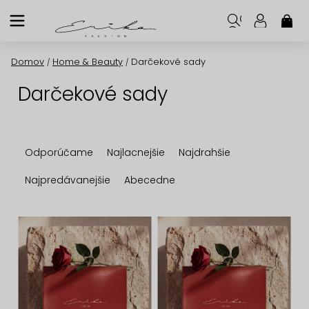
Prejsť
na
NÁK
KOŠ
obsah
Domov
Home & Beauty
Darčekové sady
/
/
Darčekové sady
R
Odporúčame
Najlacnejšie
Najdrahšie
a
d
Najpredávanejšie
Abecedne
e
n
V
i
ý
e
p
p
i