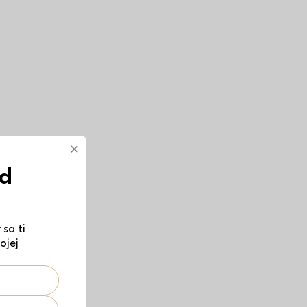
×
ód
sa ti
ojej