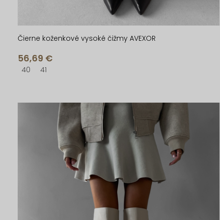
o
o
v
v
Čierne koženkové vysoké čižmy AVEXOR
56,69 €
40
41