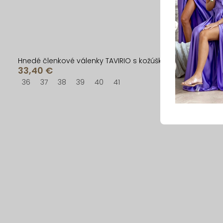
Hnedé členkové válenky TAVIRIO s kožúškom
33,40 €
36
37
38
39
40
41