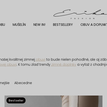
DBU
MUŠELÍN
NEW IN!
BESTSELLERY
OBUV A DOPLNK
našej kvalitnej zimnej
obuvi
to bude nielen pohodlné, ale aj záb
ovej obuvi
. K tomu zlaď trendy
zimné doplnky
a vyťaž z chadný
nejšie
Abecedne
Bestseller