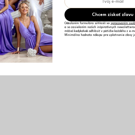
Chcem získať zľavu
Odoslaním formulára súhlasíš sa
spracovaním osob
a so zasielaním našich inšpiratívnych newslettero
môžeš kedykoľvek odhlásiť v pätičke každého z e-m
Minimálna hodnota nákupu pre uplatnenie zľavy 
Čierne vysoké koženkové čižmy MAVINE nad kolená
33,06 €
36
38
39
41