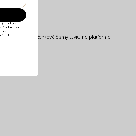
ných údajov
v. Z odberu sa
ailov.
je 60 EUR.
Čierne štýlové koženkové čižmy ELVIO na platforme
32,04 €
40