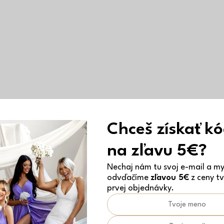
Chceš získať k
na zľavu 5€?
Nechaj nám tu svoj e-mail a my 
odvďačíme
zľavou 5€
z ceny tv
prvej objednávky.