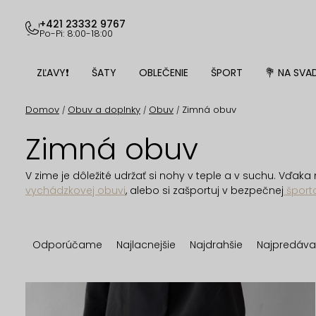
Prejsť
na
+421 23332 9767
Po-Pi: 8:00-18:00
obsah
ZĽAVY❗
ŠATY
OBLEČENIE
ŠPORT
💐 NA SVA
Domov
Obuv a doplnky
Obuv
Zimná obuv
/
/
/
Zimná obuv
V zime je dôležité udržať si nohy v teple a v suchu. Vďaka 
vychádzkovej obuvi
, alebo si zašportuj v bezpečnej
šport
R
Odporúčame
Najlacnejšie
Najdrahšie
Najpredáva
a
d
V