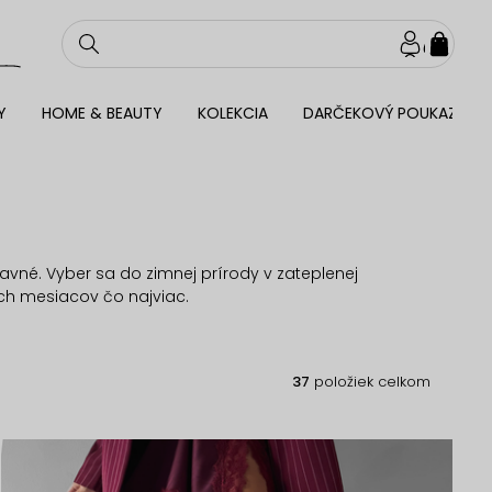
NÁKU
KOŠÍ
Y
HOME & BEAUTY
KOLEKCIA
DARČEKOVÝ POUKAZ
avné. Vyber sa do zimnej prírody v zateplenej
ch mesiacov čo najviac.
37
položiek celkom