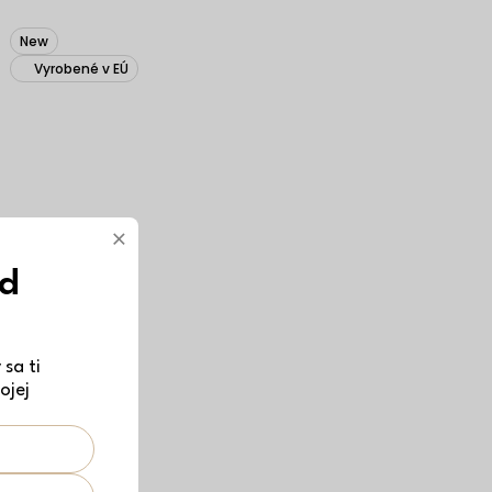
New
Vyrobené v EÚ
×
ód
sa ti
ojej