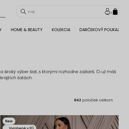
NÁKU
KOŠÍ
Y
HOME & BEAUTY
KOLEKCIA
DARČEKOVÝ POUKAZ
široký výber šiat, s ktorými rozhodne zažiariš. Či už máš
krajších šatách.
842
položiek celkom
New
Vyrobené v EÚ