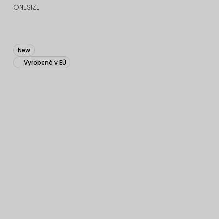
ONESIZE
New
Vyrobené v EÚ