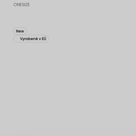
ONESIZE
New
Vyrobené v EÚ