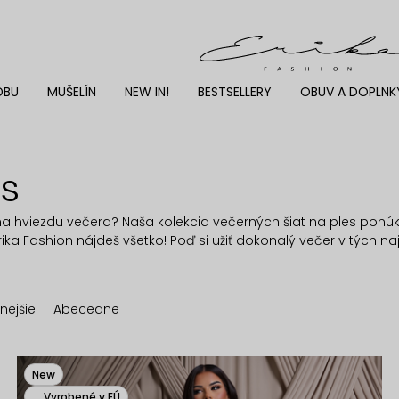
DBU
MUŠELÍN
NEW IN!
BESTSELLERY
OBUV A DOPLNK
es
a hviezdu večera? Naša kolekcia večerných šiat na ples ponúka 
a Fashion nájdeš všetko! Poď si užiť dokonalý večer v tých naj
nejšie
Abecedne
New
Vyrobené v EÚ