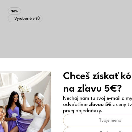
New
Vyrobené v EÚ
Chceš získať k
na zľavu 5€?
Nechaj nám tu svoj e-mail a my 
odvďačíme
zľavou 5€
z ceny tv
prvej objednávky.