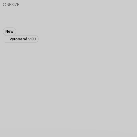
ONESIZE
New
Vyrobené v EÚ