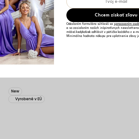
Chcem získať zľavu
Odoslaním formulára súhlasíš sa
spracovaním osob
a so zasielaním našich inšpiratívnych newslettero
môžeš kedykoľvek odhlásiť v pätičke každého z e-m
Minimálna hodnota nákupu pre uplatnenie zľavy 
Petrolejové tvarujúce dlhé spoločenské šaty
CRUNCHA na jedno rameno
53,89 €
ONESIZE
New
Vyrobené v EÚ