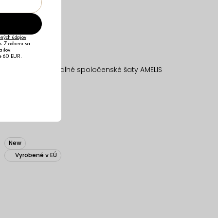
ných údajov
v. Z odberu sa
ailov.
je 60 EUR.
Modré saténové dlhé spoločenské šaty AMELIS
40,49 €
ONESIZE
New
Vyrobené v EÚ