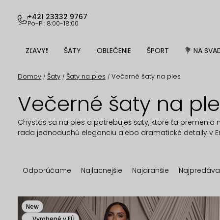
Prejsť
na
+421 23332 9767
Po-Pi: 8:00-18:00
obsah
ZĽAVY❗
ŠATY
OBLEČENIE
ŠPORT
💐 NA SVA
Domov
Šaty
Šaty na ples
Večerné šaty na ples
/
/
/
Večerné šaty na pl
Chystáš sa na ples a potrebuješ šaty, ktoré ťa premenia n
rada jednoduchú eleganciu alebo dramatické detaily v Erik
R
Odporúčame
Najlacnejšie
Najdrahšie
Najpredáva
a
d
V
New
Vyrobené v EÚ