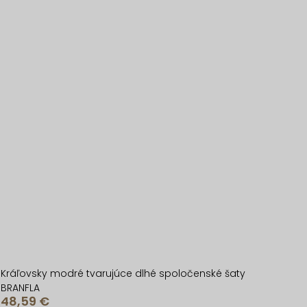
Kráľovsky modré tvarujúce dlhé spoločenské šaty
BRANFLA
48,59 €