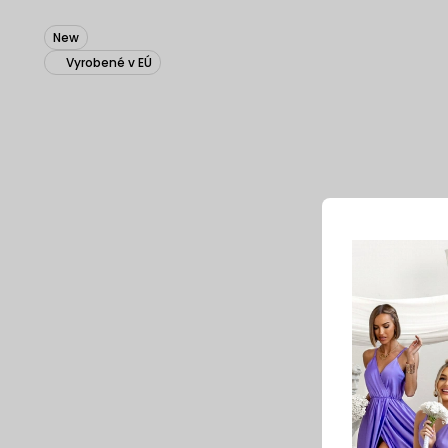
New
Vyrobené v EÚ