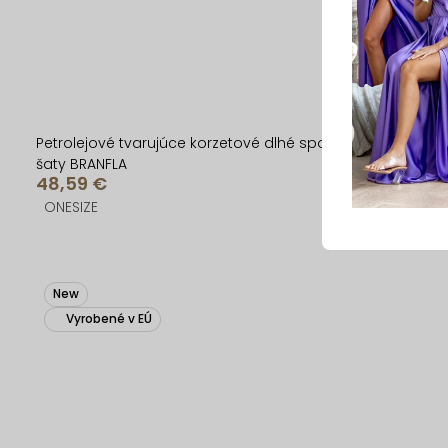
Petrolejové tvarujúce korzetové dlhé spoločenské
šaty BRANFLA
48,59 €
ONESIZE
New
Vyrobené v EÚ