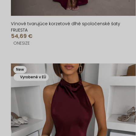
o
o
v
v
Vínové tvarujúce korzetové dlhé spoločenské šaty
FRUESTA
54,69 €
ONESIZE
New
Vyrobené v EÚ