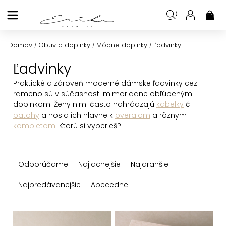
Prejsť
na
NÁK
KOŠ
obsah
Domov
Obuv a doplnky
Módne doplnky
Ľadvinky
/
/
/
Ľadvinky
Praktické a zároveň moderné dámske ľadvinky cez
rameno sú v súčasnosti mimoriadne obľúbeným
doplnkom. Ženy nimi často nahrádzajú
kabelky
či
batohy
a nosia ich hlavne k
overalom
a rôznym
kompletom
. Ktorú si vyberieš?
R
Odporúčame
Najlacnejšie
Najdrahšie
a
d
Najpredávanejšie
Abecedne
e
n
V