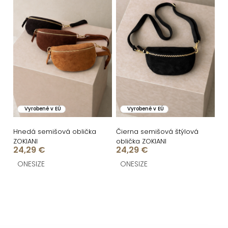
i
ý
e
p
p
i
r
s
o
p
d
r
u
o
Vyrobené v EÚ
Vyrobené v EÚ
k
d
t
u
Hnedá semišová oblička
Čierna semišová štýlová
ZOKIANI
oblička ZOKIANI
o
k
24,29 €
24,29 €
v
t
ONESIZE
ONESIZE
o
O
v
v
l
á
Z