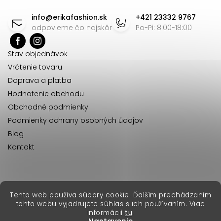
d
á
info
@
erikafashion.sk
+421 23332 9767
a
p
odpovieme čo najskôr
Po-Pi: 8:00-18:00
c
ä
i
Stav objednávok
t
e
Vrátenie tovaru
p
i
Doprava a platba
r
e
Hodnotenie obchodu
v
Obchodné podmienky
k
Podmienky ochrany osobných údajov
y
Blog
v
Kontakt
ý
p
i
s
erikafashion.cz
Tento web používa súbory cookie. Ďalším prechádzaním
Copyright 2026
Erika Fashion
. Všetky práva vyhradené.
u
tohto webu vyjadrujete súhlas s ich používaním. Viac
Vytvoril Shoptet Premium
&
informácií
tu
.