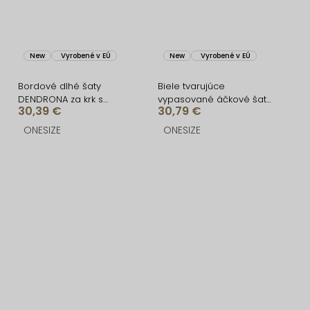
New
Vyrobené v EÚ
New
Vyrobené v EÚ
Bordové dlhé šaty
Biele tvarujúce
DENDRONA za krk s
vypasované áčkové šaty
30,39 €
30,79 €
výstrihom
MIRALIS
ONESIZE
ONESIZE