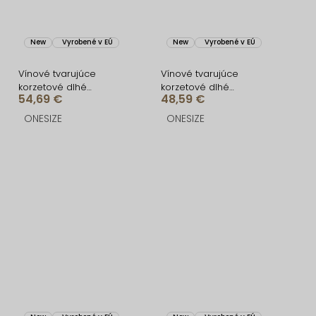
New
Vyrobené v EÚ
New
Vyrobené v EÚ
Vínové tvarujúce
Vínové tvarujúce
korzetové dlhé
korzetové dlhé
54,69 €
48,59 €
spoločenské šaty
spoločenské šaty
FRUESTA
BRANFLA
ONESIZE
ONESIZE