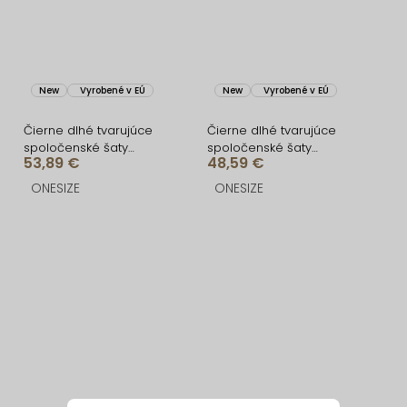
New
Vyrobené v EÚ
New
Vyrobené v EÚ
Čierne dlhé tvarujúce
Čierne dlhé tvarujúce
spoločenské šaty
spoločenské šaty
53,89 €
48,59 €
CRUNCHA na jedno
BRANFLA s výstrihom
rameno
ONESIZE
ONESIZE