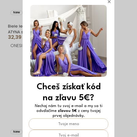
×
New
Vyrobené v EÚ
New
Vyrobené v EÚ
Biele letné sexy dlhé šaty
Krémové tvarujúce
ATYNA so vzorom
vypasované letné
32,39 €
35,69 €
áčkové midi šaty VORTA
ONESIZE
ONESIZE
Chceš získať kód
na zľavu 5€?
Nechaj nám tu svoj e-mail a my sa ti
odvďačíme
zľavou 5€
z ceny tvojej
prvej objednávky.
New
Vyrobené v EÚ
New