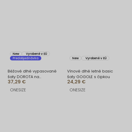
New
Vyrobené v EÚ
Predobjednávka
New
Vyrobené v EÚ
Béžové dlhé vypasované
Vínové dlhé letné basic
šaty DOROTA na
šaty GOGOLE s čipkou
37,29 €
24,29 €
ramienka
ONESIZE
ONESIZE