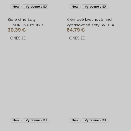
New
Vyrobené v EÚ
New
Vyrobené v EÚ
Biele dlhé šaty
Krémové kvetinové midi
DENDRONA za krk s
vypasované šaty SVETEA
30,39 €
64,79 €
výstrihom
ONESIZE
ONESIZE
New
Vyrobené v EÚ
New
Vyrobené v EÚ