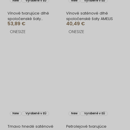
New
Vyrobené v EÚ
New
Vyrobené v EÚ
Vínové tvarujúce dlhé
Vínové saténové dlhé
spoločenské šaty
spoločenské šaty AMELIS
53,89 €
40,49 €
CRUNCHA na jedno
rameno
ONESIZE
ONESIZE
New
Vyrobené v EÚ
New
Vyrobené v EÚ
Tmavo hnedé saténové
Petrolejové tvarujúce