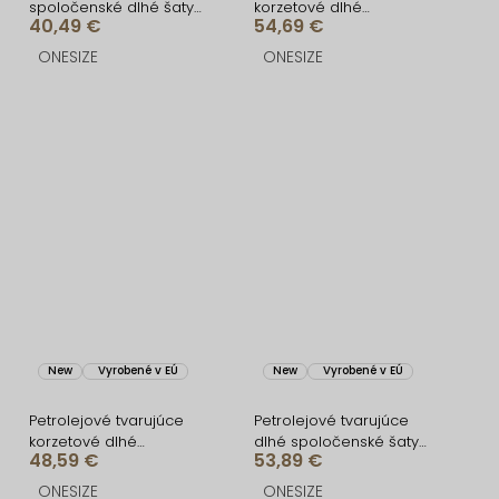
spoločenské dlhé šaty
korzetové dlhé
40,49 €
54,69 €
AMELIS
spoločenské šaty
FRUESTA
ONESIZE
ONESIZE
New
Vyrobené v EÚ
New
Vyrobené v EÚ
Petrolejové tvarujúce
Petrolejové tvarujúce
korzetové dlhé
dlhé spoločenské šaty
48,59 €
53,89 €
spoločenské šaty
CRUNCHA na jedno
BRANFLA
rameno
ONESIZE
ONESIZE