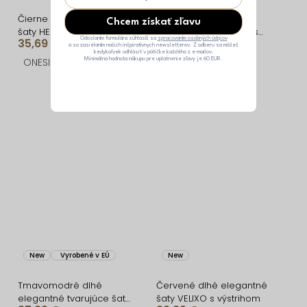
Čierne saténové dlhé
Krémové dlhé šaty
Chcem získať zľavu
šaty HELIORA ku krku
VIONELY na ramienka s
35,69 €
33,19 €
Odoslaním formulára súhlasíš sa
spracovaním osobných údajov
čiernymi bodkami
a so zasielaním našich inšpiratívnych newsletterov. Z odberu sa môžeš
kedykoľvek odhlásiť v pätičke každého z e-mailov.
ONESIZE
S/M
M/L
Minimálna hodnota nákupu pre uplatnenie zľavy je 60 EUR.
New
Vyrobené v EÚ
New
Tmavomodré dlhé
Červené dlhé elegantné
elegantné tvarujúce šaty
šaty VELIXO s výstrihom