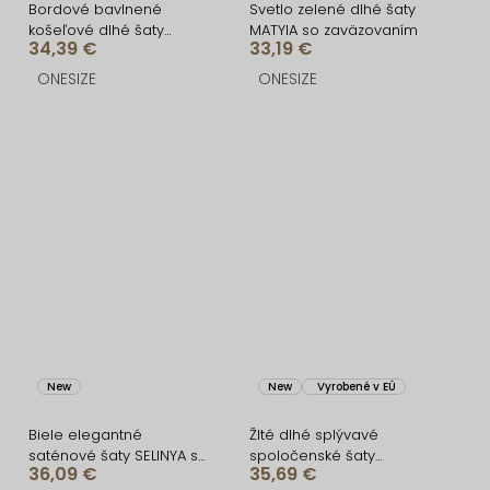
Bordové bavlnené
Svetlo zelené dlhé šaty
košeľové dlhé šaty
MATYIA so zaväzovaním
34,39 €
33,19 €
FLORENTE s opaskom
ONESIZE
ONESIZE
New
New
Vyrobené v EÚ
Biele elegantné
Žlté dlhé splývavé
saténové šaty SELINYA s
spoločenské šaty
36,09 €
35,69 €
prestrihmi
LERDISEL na ramienka