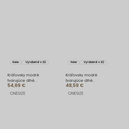
New
Vyrobené v EÚ
New
Vyrobené v EÚ
Kráľovsky modré
Kráľovsky modré
tvarujúce dlhé
tvarujúce dlhé
54,69 €
48,59 €
spoločenské šaty
spoločenské šaty
FRUESTA
BRANFLA
ONESIZE
ONESIZE