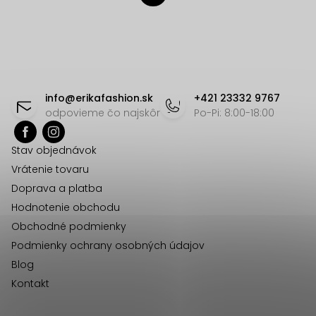
v
t
l
r
á
á
d
n
Z
a
k
á
c
o
info
@
erikafashion.sk
+421 23332 9767
v
i
p
odpovieme čo najskôr
Po-Pi: 8:00-18:00
a
e
ä
n
p
Stav objednávok
t
i
r
Vrátenie tovaru
e
i
v
Doprava a platba
e
k
Hodnotenie obchodu
y
Obchodné podmienky
v
Podmienky ochrany osobných údajov
ý
Blog
p
Kontakt
i
s