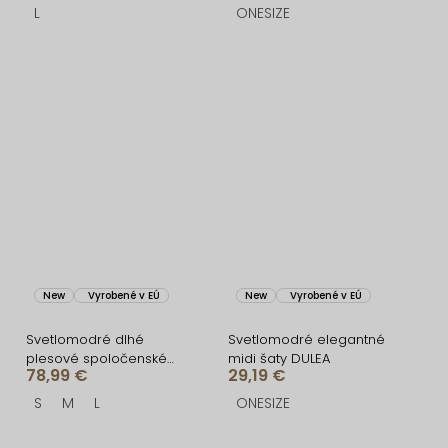
L
ONESIZE
New
Vyrobené v EÚ
New
Vyrobené v EÚ
Svetlomodré dlhé
Svetlomodré elegantné
plesové spoločenské
midi šaty DULEA
78,99 €
29,19 €
šaty CELLINES
S
M
L
ONESIZE