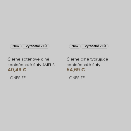
New
Vyrobené v EÚ
New
Vyrobené v EÚ
Čierne saténové dlhé
Čierne dlhé tvarujúce
spoločenské šaty AMELIS
spoločenské šaty
40,49 €
54,69 €
FRUESTA
ONESIZE
ONESIZE