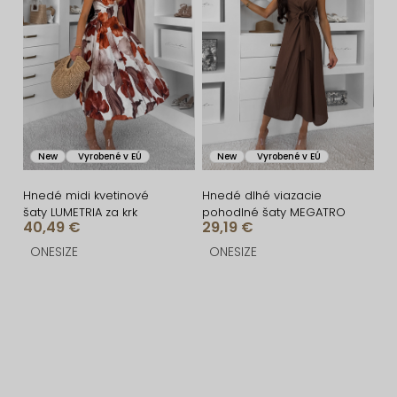
New
Vyrobené v EÚ
New
Vyrobené v EÚ
Hnedé midi kvetinové
Hnedé dlhé viazacie
šaty LUMETRIA za krk
pohodlné šaty MEGATRO
40,49 €
29,19 €
ONESIZE
ONESIZE