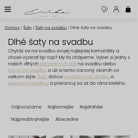
Prejsť
na
NÁK
KOŠ
obsah
Domov
Šaty
Šaty na svadbu
Dlhé šaty na svadbu
/
/
/
Dlhé šaty na svadbu
Chytáš sa na svadbu svojej najlepšej kamarátky a
chceš vyzerať tip-top? My ťa chápeme. Vyber si jedny z
našich dlhých
elegantných šiat
na svadbu alebo
topov na svadbu
a uži si tento čarovný okamih vo
veľkom štýle.
Šaty
dotvor
sandálmi na opätku
a
luxusnou kabelkou
a pretancuj sa až do rána bieleho.
R
Odporúčame
Najlacnejšie
Najdrahšie
a
d
Najpredávanejšie
Abecedne
e