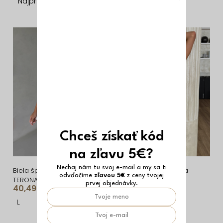
d
Najpredávanejšie
Abecedne
e
n
V
i
ý
e
p
p
i
r
s
o
p
d
r
Chceš získať kód
u
o
na zľavu 5€?
k
d
t
Nechaj nám tu svoj e-mail a my sa ti
u
Biela športová súprava
Čierna športová krátka
odvďačíme
zľavou 5€
z ceny tvojej
TERONA so sukňou
sukňa KARETE
o
prvej objednávky.
k
40,49 €
26,29 €
v
t
L
S
o