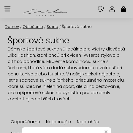
Prejsť
na
NÁK
KOŠ
obsah
Domov
Oblečenie
Sukne
Športové sukne
/
/
/
Športové sukne
Dámske športové sukne sú ideálne pre všetky dievčatá
Erika Fashion, ktoré chcú pri cvičení vyzerať štýlovo a
cítiť sa pohodlne. Milujeme kombináciu sukne s
šortkami, ktorá vám dodá sebavedomie a voľnosť pri
behu, tenise alebo turistike. V našej kolekcii nájdete aj
letné športové sukne z ľahkého, priedušného materiálu,
ktoré sú ideálne nielen na šport, ale aj na cestovanie,
ako aj športové sukne na cyklistiku pre dokonalý
komfort aj na dlhších trasách.
R
Odporúčame
Najlacnejšie
Najdrahšie
a
×