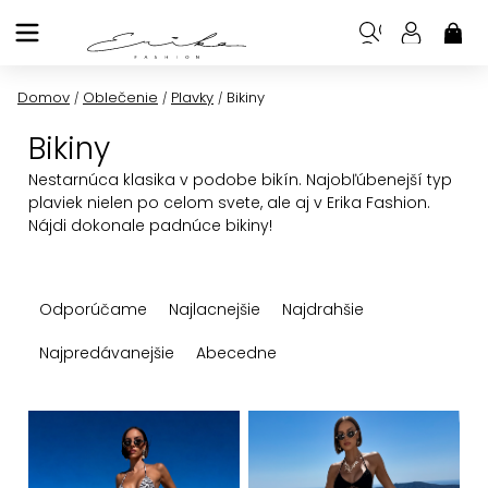
Prejsť
na
NÁK
KOŠ
obsah
Domov
Oblečenie
Plavky
Bikiny
/
/
/
Bikiny
Nestarnúca klasika v podobe bikín. Najobľúbenejší typ
plaviek nielen po celom svete, ale aj v Erika Fashion.
Nájdi dokonale padnúce bikiny!
R
Odporúčame
Najlacnejšie
Najdrahšie
a
d
Najpredávanejšie
Abecedne
e
n
V
i
ý