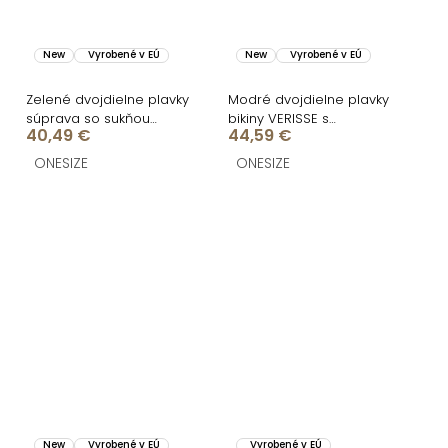
New
Vyrobené v EÚ
New
Vyrobené v EÚ
Zelené dvojdielne plavky
Modré dvojdielne plavky
súprava so sukňou
bikiny VERISSE s
40,49 €
44,59 €
ESTELLE so šatkou
prikrývkou
ONESIZE
ONESIZE
New
Vyrobené v EÚ
Vyrobené v EÚ