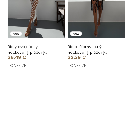
New
New
Biely dvojdielny
Bielo-čierny letný
háčkovaný plážový
háčkovaný plážový
36,49 €
32,39 €
komplet cez plavky
komplet WISTARIA
TESSARO
ONESIZE
ONESIZE