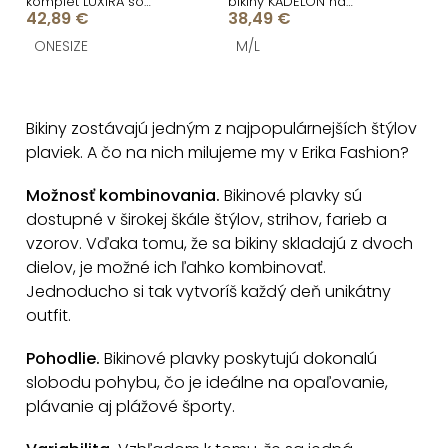
komplet LUXIRA so
bikiny KADELON na
42,89 €
38,49 €
šatami
zaväzovanie
ONESIZE
M/L
O
v
Bikiny zostávajú jedným z najpopulárnejších štýlov
l
plaviek. A čo na nich milujeme my v Erika Fashion?
á
d
Možnosť kombinovania.
Bikinové plavky sú
a
dostupné v širokej škále štýlov, strihov, farieb a
c
vzorov. Vďaka tomu, že sa bikiny skladajú z dvoch
dielov, je možné ich ľahko kombinovať.
i
Jednoducho si tak vytvoríš každý deň unikátny
e
outfit.
p
r
Pohodlie.
Bikinové plavky poskytujú dokonalú
v
slobodu pohybu, čo je ideálne na opaľovanie,
k
plávanie aj plážové športy.
y