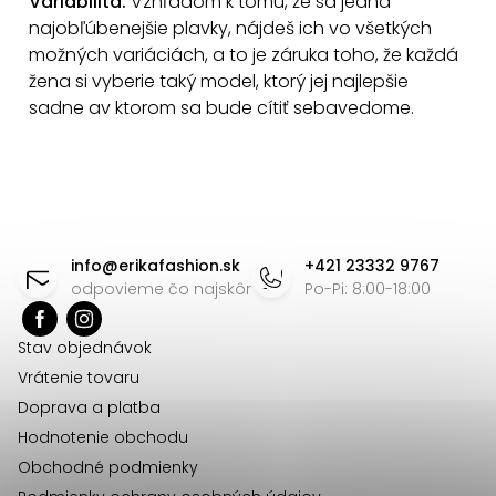
Variabilita.
Vzhľadom k tomu, že sa jedná
v
najobľúbenejšie plavky, nájdeš ich vo všetkých
ý
možných variáciách, a to je záruka toho, že každá
p
žena si vyberie taký model, ktorý jej najlepšie
i
sadne av ktorom sa bude cítiť sebavedome.
s
u
Z
á
info
@
erikafashion.sk
+421 23332 9767
p
odpovieme čo najskôr
Po-Pi: 8:00-18:00
ä
Stav objednávok
t
Vrátenie tovaru
i
Doprava a platba
e
Hodnotenie obchodu
Obchodné podmienky