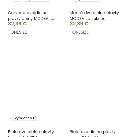
Červené dvojdielne
Modré dvojdielne plavky
plavky bikiny MODEA so
MODEA so sukňou
32,39 €
32,39 €
sukňou
ONESIZE
ONESIZE
Vyrobené v EÚ
Biele dvojdielne plavky
Biele dvojdielne plavky