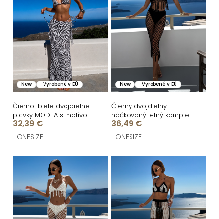
e
p
p
i
r
s
o
p
d
r
u
o
New
Vyrobené v EÚ
New
Vyrobené v EÚ
k
d
t
u
Čierno-biele dvojdielne
Čierny dvojdielny
plavky MODEA s motívom
háčkovaný letný komplet
o
k
32,39 €
36,49 €
zebra
cez plavky TESSARO
v
t
ONESIZE
ONESIZE
o
v