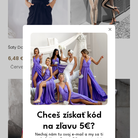
r
s
o
p
d
r
u
o
×
k
d
t
u
Šaty Dominique
Béžový dvojdielny
komplet PHOEBEN s
o
k
6,48 €
17,84 €
prestrihom
v
t
Červená
M/L
o
v
Chceš získať kód
na zľavu 5€?
Nechaj nám tu svoj e-mail a my sa ti