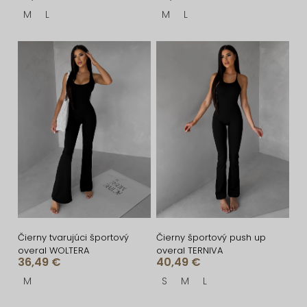
v
t
M
L
M
L
o
v
Čierny tvarujúci športový
Čierny športový push up
overal WOLTERA
overal TERNIVA
36,49 €
40,49 €
M
S
M
L