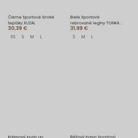
Čierne športové široké
Biele športové
tepláky XUZAL
rebrované legíny TONKA
30,39 €
31,99 €
do V
XS
S
M
L
S
M
L
Krémový push up
Béžový basic športový