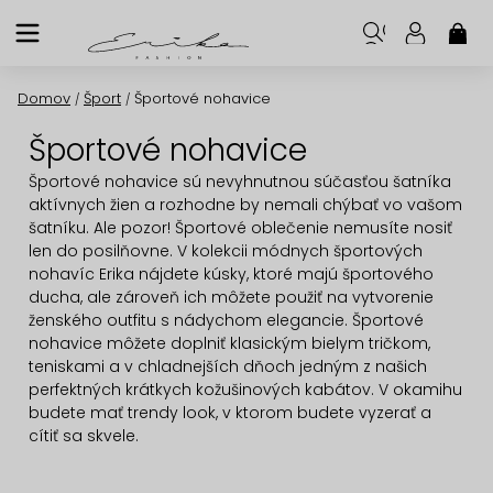
Prejsť
na
NÁK
KOŠ
obsah
Domov
Šport
Športové nohavice
/
/
Športové nohavice
Športové nohavice sú nevyhnutnou súčasťou šatníka
aktívnych žien a rozhodne by nemali chýbať vo vašom
šatníku. Ale pozor! Športové oblečenie nemusíte nosiť
len do posilňovne. V kolekcii módnych športových
nohavíc Erika nájdete kúsky, ktoré majú športového
ducha, ale zároveň ich môžete použiť na vytvorenie
ženského outfitu s nádychom elegancie. Športové
nohavice môžete doplniť klasickým bielym tričkom,
teniskami a v chladnejších dňoch jedným z našich
perfektných krátkych kožušinových kabátov. V okamihu
budete mať trendy look, v ktorom budete vyzerať a
cítiť sa skvele.