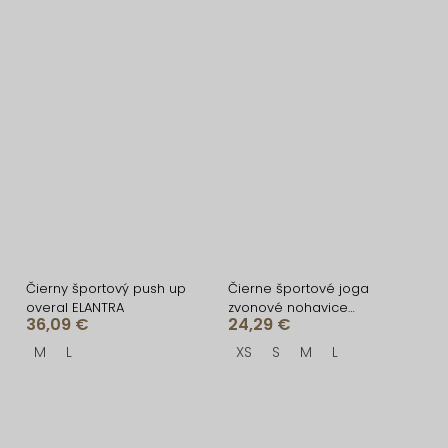
Čierny športový push up
Čierne športové joga
overal ELANTRA
zvonové nohavice
36,09 €
24,29 €
ZAHIRU
M
L
XS
S
M
L