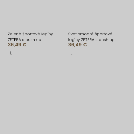
Zelené športové legíny
Svetlomodré športové
ZETERA s push up
legíny ZETERA s push up
36,49 €
36,49 €
efektom
efektom
L
L