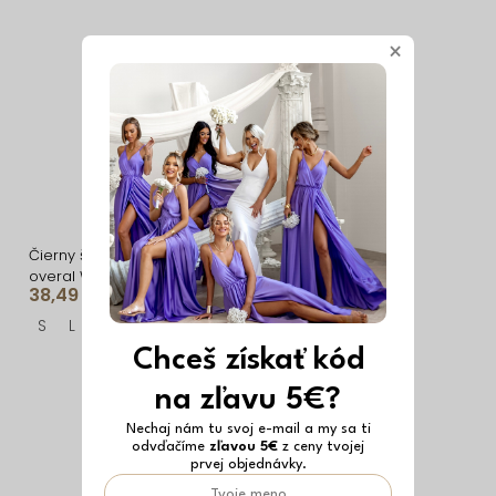
×
Čierny športový tvarujúci
Hnedý dlhý športová
overal WARATY
joga overal ROVIKA
38,49 €
38,49 €
S
L
L
Chceš získať kód
na zľavu 5€?
Nechaj nám tu svoj e-mail a my sa ti
odvďačíme
zľavou 5€
z ceny tvojej
prvej objednávky.