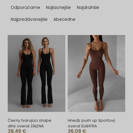
R
Odporúčame
Najlacnejšie
Najdrahšie
a
d
Najpredávanejšie
Abecedne
e
n
V
i
ý
e
p
p
i
r
s
o
p
d
r
u
o
k
d
t
u
Čierny tvarujúci shape
Hnedý push up športový
dlhý overal ZALENA
overal ELANTRA
o
k
38,49 €
36,09 €