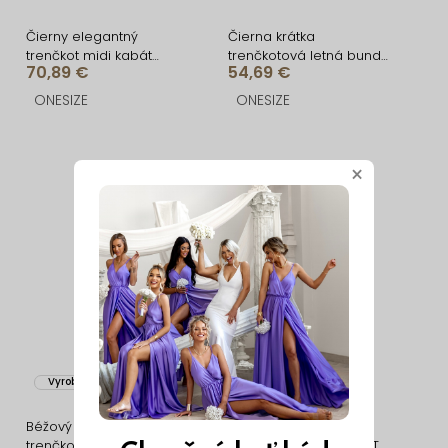
Čierny elegantný
Čierna krátka
trenčkot midi kabát
trenčkotová letná bunda
70,89 €
54,69 €
DOLIVAT
NOVIAN
ONESIZE
ONESIZE
×
Vyrobené v EÚ
Vyrobené v EÚ
Béžový krátky kabátik
Béžový elegantný
trenčkot MYNTRA
trenčkot kabát DOLIVAT