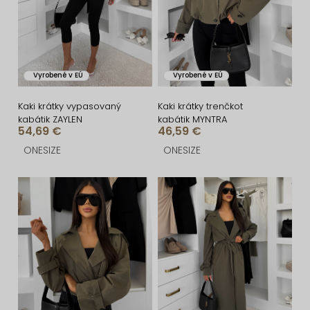
r
s
o
p
d
r
u
o
Vyrobené v EÚ
Vyrobené v EÚ
k
d
t
u
Kaki krátky vypasovaný
Kaki krátky trenčkot
kabátik ZAYLEN
kabátik MYNTRA
o
k
54,69 €
46,59 €
v
t
ONESIZE
ONESIZE
o
v