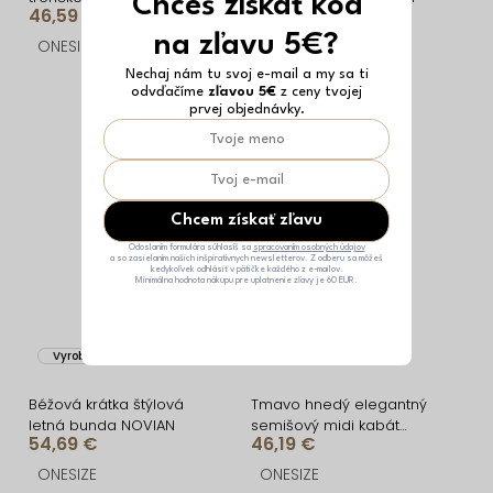
Chceš získať kód
46,59 €
70,89 €
na zľavu 5€?
ONESIZE
ONESIZE
Nechaj nám tu svoj e-mail a my sa ti
odvďačíme
zľavou 5€
z ceny tvojej
prvej objednávky.
Chcem získať zľavu
Odoslaním formulára súhlasíš sa
spracovaním osobných údajov
a so zasielaním našich inšpiratívnych newsletterov. Z odberu sa môžeš
kedykoľvek odhlásiť v pätičke každého z e-mailov.
Minimálna hodnota nákupu pre uplatnenie zľavy je 60 EUR.
Vyrobené v EÚ
Vyrobené v EÚ
Béžová krátka štýlová
Tmavo hnedý elegantný
letná bunda NOVIAN
semišový midi kabát
54,69 €
46,19 €
AERISCA
ONESIZE
ONESIZE