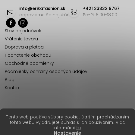
d
á
info
@
erikafashion.sk
+421 23332 9767
a
p
odpovieme čo najskôr
Po-Pi: 8:00-18:00
c
ä
i
Stav objednávok
t
e
Vrátenie tovaru
p
i
Doprava a platba
r
e
Hodnotenie obchodu
v
Obchodné podmienky
k
Podmienky ochrany osobných údajov
y
Blog
v
Kontakt
ý
p
i
s
erikafashion.cz
Tento web používa súbory cookie. Ďalším prechádzaním
Copyright 2026
Erika Fashion
. Všetky práva vyhradené.
u
tohto webu vyjadrujete súhlas s ich používaním. Viac
Vytvoril Shoptet Premium
&
informácií
tu
.
Nastavenie