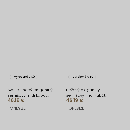
Vyrobené v EÚ
Vyrobené v EÚ
Svetlo hnedý elegantný
Béžový elegantný
semišový midi kabát
semišový midi kabát
46,19 €
46,19 €
AERISCA
AERISCA
ONESIZE
ONESIZE