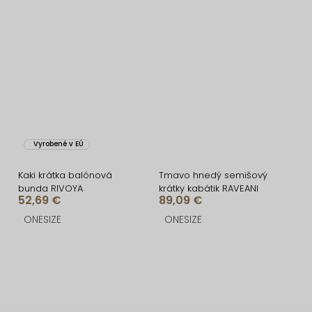
Vyrobené v EÚ
Kaki krátka balónová
Tmavo hnedý semišový
bunda RIVOYA
krátky kabátik RAVEANI
52,69 €
89,09 €
ONESIZE
ONESIZE
O
v
l
á
Z