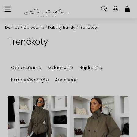
Prejsť
na
NÁK
KOŠ
obsah
Domov
Oblečenie
Kabáty Bundy
Trenčkoty
/
/
/
Trenčkoty
R
Odporúčame
Najlacnejšie
Najdrahšie
a
d
Najpredávanejšie
Abecedne
e
n
V
i
ý
e
p
p
i