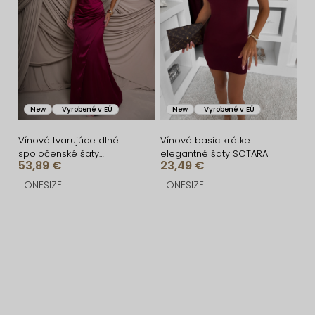
New
Vyrobené v EÚ
New
Vyrobené v EÚ
Vínové tvarujúce dlhé
Vínové basic krátke
spoločenské šaty
elegantné šaty SOTARA
53,89 €
23,49 €
CRUNCHA na jedno
rameno
ONESIZE
ONESIZE