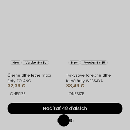
New
Vyrobené v EÚ
New
Vyrobené v EÚ
Čierne dlhé letné maxi
Tyrkysové farebné dlhé
šaty ZOLANO
letné šaty WESSAYA
32,39 €
38,49 €
ONESIZE
ONESIZE
Načítať 48 ďalších
O
1
15
S
v