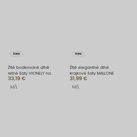
New
New
Žlté bodkované dlhé
Žlté elegantné dlhé
letné šaty VIONELY na
krajkové šaty MALLONE
33,19 €
31,99 €
ramienka
M/L
M/L