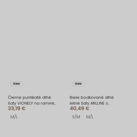
New
New
Čierne puntikaté dlhé
Biele bodkované dlhé
šaty VIONELY na raminka
letné šaty ARLUNE s
33,19 €
40,49 €
a čipkou
korzetom
M/L
S/M
M/L