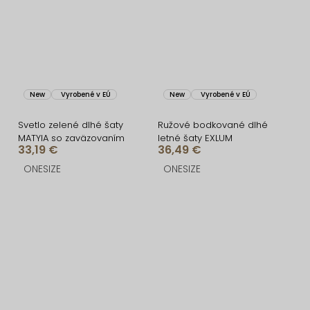
New
Vyrobené v EÚ
New
Vyrobené v EÚ
Svetlo zelené dlhé šaty
Ružové bodkované dlhé
MATYIA so zaväzovaním
letné šaty EXLUM
33,19 €
36,49 €
ONESIZE
ONESIZE