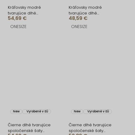
Kráľovsky modré
Kráľovsky modré
tvarujúce dlhé
tvarujúce dlhé
54,69 €
48,59 €
spoločenské šaty
spoločenské šaty
FRUESTA
BRANFLA
ONESIZE
ONESIZE
New
Vyrobené v EÚ
New
Vyrobené v EÚ
Čierne dlhé tvarujúce
Čierne dlhé tvarujúce
spoločenské šaty
spoločenské šaty