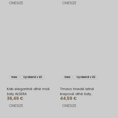
ONESIZE
ONESIZE
New
Vyrobené v EÚ
New
Vyrobené v EÚ
Kaki elegantné dlhé midi
Tmavo hnedé letné
šaty ALSERA
krepové dlhé šaty
36,49 €
44,59 €
ROSAVIA
ONESIZE
ONESIZE