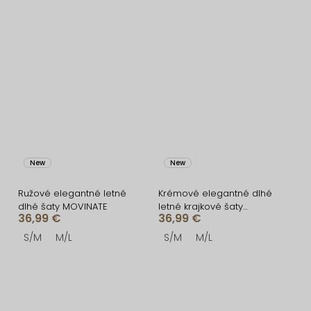
New
New
Ružové elegantné letné
Krémové elegantné dlhé
dlhé šaty MOVINATE
letné krajkové šaty
36,99 €
36,99 €
MOVINATE
S/M
M/L
S/M
M/L