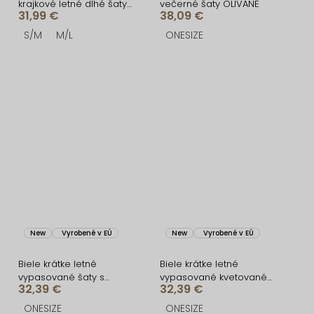
krajkové letné dlhé šaty
večerné šaty OLIVANE
31,99 €
38,09 €
MALLONE
S/M
M/L
ONESIZE
New
Vyrobené v EÚ
New
Vyrobené v EÚ
Biele krátke letné
Biele krátke letné
vypasované šaty s
vypasované kvetované
32,39 €
32,39 €
citrónmi SOLARIS
šaty SOLARIS
ONESIZE
ONESIZE