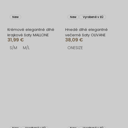
New
New
Vyrobené v EÚ
Krémové elegantné dlhé
Hnedé dlhé elegantné
krajkové šaty MALLONE
večerné šaty OLIVANE
31,99 €
38,09 €
S/M
M/L
ONESIZE