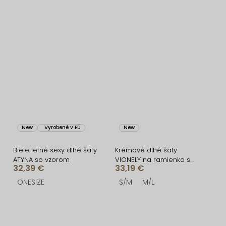
New
Vyrobené v EÚ
New
Biele letné sexy dlhé šaty
Krémové dlhé šaty
ATYNA so vzorom
VIONELY na ramienka s
32,39 €
33,19 €
čiernymi bodkami
ONESIZE
S/M
M/L