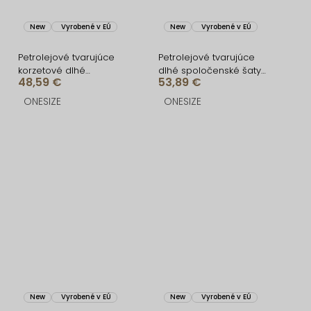
New
Vyrobené v EÚ
New
Vyrobené v EÚ
Petrolejové tvarujúce
Petrolejové tvarujúce
korzetové dlhé
dlhé spoločenské šaty
48,59 €
53,89 €
spoločenské šaty
CRUNCHA na jedno
BRANFLA
rameno
ONESIZE
ONESIZE
New
Vyrobené v EÚ
New
Vyrobené v EÚ