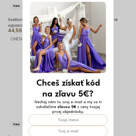
New
Vyrobené v EÚ
New
Vyrobené v EÚ
Svetloružové
Svetlo zelené elegantné
vypasované dlhé šaty
dlhé šaty NORVETA s
44,59 €
37,29 €
UMSEET
odhaleným chrbtom
ONESIZE
ONESIZE
Chceš získať kód
na zľavu 5€?
Nechaj nám tu svoj e-mail a my sa ti
odvďačíme
zľavou 5€
z ceny tvojej
prvej objednávky.
New
New
Vyrobené v EÚ