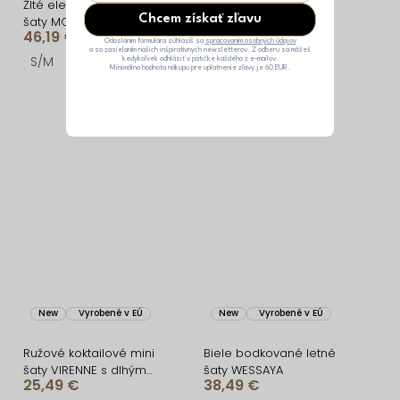
Žlté elegantné dlhé letné
Zelené koktailové mini
Chcem získať zľavu
šaty MOVINATE
šaty VIRENNE s dlhým
46,19 €
25,49 €
rukávom
Odoslaním formulára súhlasíš sa
spracovaním osobných údajov
a so zasielaním našich inšpiratívnych newsletterov. Z odberu sa môžeš
S/M
M/L
ONESIZE
kedykoľvek odhlásiť v pätičke každého z e-mailov.
Minimálna hodnota nákupu pre uplatnenie zľavy je 60 EUR.
New
Vyrobené v EÚ
New
Vyrobené v EÚ
Ružové koktailové mini
Biele bodkované letné
šaty VIRENNE s dlhým
šaty WESSAYA
25,49 €
38,49 €
rukávom