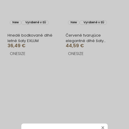
New
Vyrobené v EÚ
New
Vyrobené v EÚ
Hnedé bodkované dlhé
Červené tvarujúce
letné šaty EXLUM
elegantné dlhé šaty
36,49 €
44,59 €
UMSEET
ONESIZE
ONESIZE
×