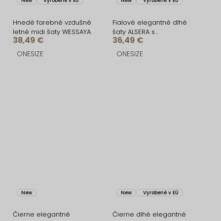
New
Vyrobené v EÚ
New
Vyrobené v EÚ
Hnedé farebné vzdušné
Fialové elegantné dlhé
letné midi šaty WESSAYA
šaty ALSERA s
38,49 €
36,49 €
vypchávkami
ONESIZE
ONESIZE
New
New
Vyrobené v EÚ
Čierne elegantné
Čierne dlhé elegantné