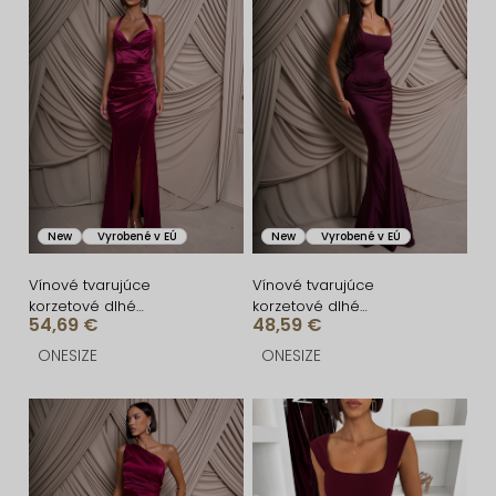
i
ý
e
p
p
i
r
s
o
p
d
r
u
o
New
Vyrobené v EÚ
New
Vyrobené v EÚ
k
d
t
u
Vínové tvarujúce
Vínové tvarujúce
korzetové dlhé
korzetové dlhé
o
k
54,69 €
48,59 €
spoločenské šaty
spoločenské šaty
FRUESTA
BRANFLA
v
t
ONESIZE
ONESIZE
o
v