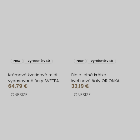
New
Vyrobené v EÚ
New
Vyrobené v EÚ
Krémové kvetinové midi
Biele letné krátke
vypasované šaty SVETEA
kvetinové šaty ORIONKA s
64,79 €
33,19 €
kraťaskami
ONESIZE
ONESIZE