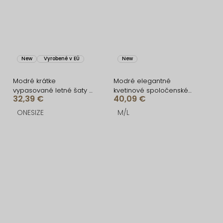
New
Vyrobené v EÚ
New
Modré krátke
Modré elegantné
vypasované letné šaty s
kvetinové spoločenské
32,39 €
40,09 €
citrónmi SOLARIS
dlhé šaty TERIANE
ONESIZE
M/L