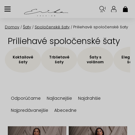
Prejsť
na
NÁK
KOŠ
obsah
Domov
Šaty
Spoločenské šaty
Priliehavé spoločenské šaty
/
/
/
Priliehavé spoločenské šaty
Koktailové
Trblietavé
Šaty s
Elegan
šaty
šaty
volánom
šat
R
Odporúčame
Najlacnejšie
Najdrahšie
a
d
Najpredávanejšie
Abecedne
e
n
V