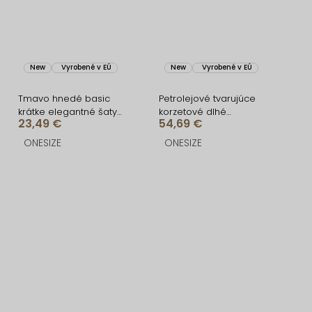
New
Vyrobené v EÚ
New
Vyrobené v EÚ
Tmavo hnedé basic
Petrolejové tvarujúce
krátke elegantné šaty
korzetové dlhé
23,49 €
54,69 €
SOTARA
spoločenské šaty
FRUESTA
ONESIZE
ONESIZE