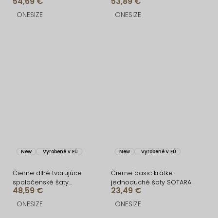
54,69 €
53,89 €
FRUESTA
CRUNCHA na jedno
rameno
ONESIZE
ONESIZE
New
Vyrobené v EÚ
New
Vyrobené v EÚ
Čierne dlhé tvarujúce
Čierne basic krátke
spoločenské šaty
jednoduché šaty SOTARA
48,59 €
23,49 €
BRANFLA s výstrihom
ONESIZE
ONESIZE