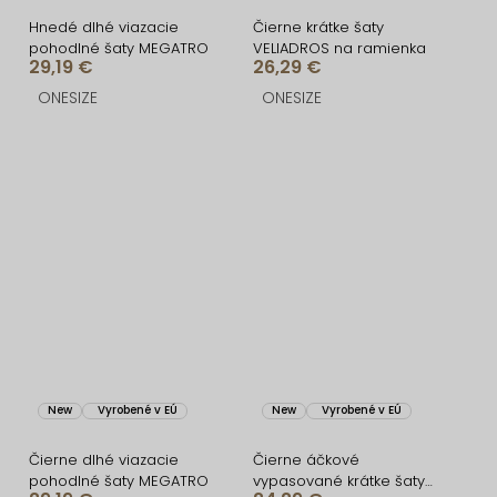
Hnedé dlhé viazacie
Čierne krátke šaty
pohodlné šaty MEGATRO
VELIADROS na ramienka
29,19 €
26,29 €
ONESIZE
ONESIZE
New
Vyrobené v EÚ
New
Vyrobené v EÚ
Čierne dlhé viazacie
Čierne áčkové
pohodlné šaty MEGATRO
vypasované krátke šaty