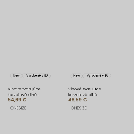
New
Vyrobené v EÚ
New
Vyrobené v EÚ
Vínové tvarujúce
Vínové tvarujúce
korzetové dlhé
korzetové dlhé
54,69 €
48,59 €
spoločenské šaty
spoločenské šaty
FRUESTA
BRANFLA
ONESIZE
ONESIZE