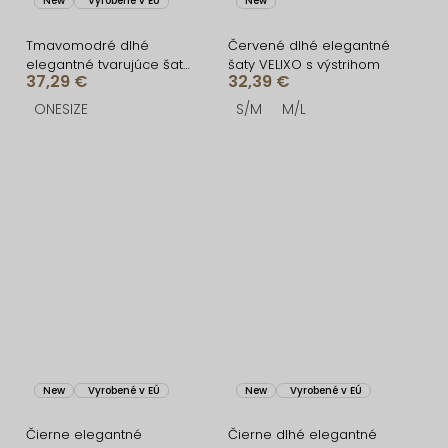
New
Vyrobené v EÚ
New
Tmavomodré dlhé
Červené dlhé elegantné
elegantné tvarujúce šaty
šaty VELIXO s výstrihom
37,29 €
32,39 €
DOROTA
ONESIZE
S/M
M/L
New
Vyrobené v EÚ
New
Vyrobené v EÚ
Čierne elegantné
Čierne dlhé elegantné