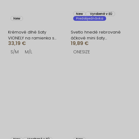
New
Vyrobené v EÚ
New
Predobjednávka
Krémové dlhé šaty
Svetlo hnedé rebrované
VIONELY na ramienka s
áčkové mini šaty
33,19 €
19,89 €
čiernymi bodkami
CASSYNE
S/M
M/L
ONESIZE