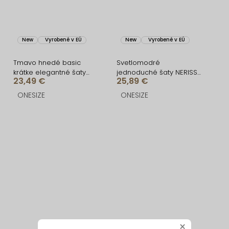
New
Vyrobené v EÚ
New
Vyrobené v EÚ
Tmavo hnedé basic
Svetlomodré
krátke elegantné šaty
jednoduché šaty NERISSA
23,49 €
25,89 €
SOTARA
s opaskom
ONESIZE
ONESIZE
×