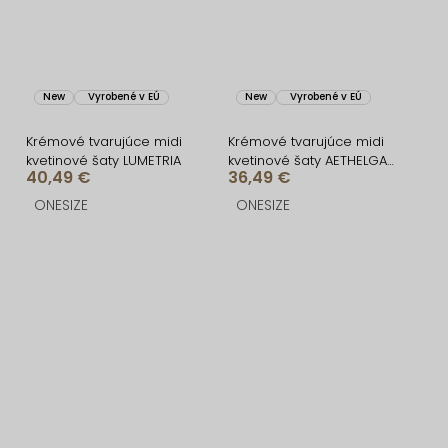
New
Vyrobené v EÚ
New
Vyrobené v EÚ
Krémové tvarujúce midi
Krémové tvarujúce midi
kvetinové šaty LUMETRIA
kvetinové šaty AETHELGA
40,49 €
36,49 €
za krk
ONESIZE
ONESIZE