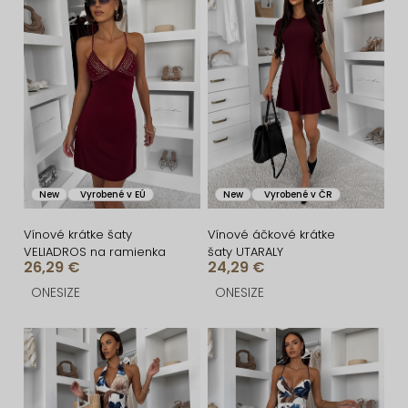
i
ý
e
p
p
i
r
s
o
p
d
r
u
o
New
Vyrobené v EÚ
New
Vyrobené v ČR
k
d
t
u
Vínové krátke šaty
Vínové áčkové krátke
VELIADROS na ramienka
šaty UTARALY
o
k
26,29 €
24,29 €
v
t
ONESIZE
ONESIZE
o
v