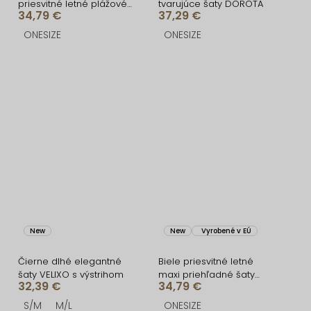
priesvitné letné plážové
tvarujúce šaty DOROTA
34,79 €
37,29 €
maxi šaty UMARIE s
dlhým rukávom
ONESIZE
ONESIZE
New
New
Vyrobené v EÚ
Čierne dlhé elegantné
Biele priesvitné letné
šaty VELIXO s výstrihom
maxi priehľadné šaty
32,39 €
34,79 €
UMARIE s dlhým rukávom
S/M
M/L
ONESIZE