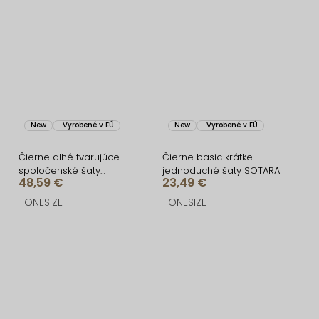
New
Vyrobené v EÚ
New
Vyrobené v EÚ
Čierne dlhé tvarujúce
Čierne basic krátke
spoločenské šaty
jednoduché šaty SOTARA
48,59 €
23,49 €
BRANFLA s výstrihom
ONESIZE
ONESIZE