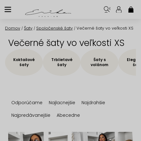
Prejsť
na
NÁK
KOŠ
obsah
Domov
Šaty
Spoločenské šaty
Večerné šaty vo veľkosti XS
/
/
/
Večerné šaty vo veľkosti XS
Koktailové
Trblietavé
Šaty s
Elegan
šaty
šaty
volánom
šat
R
Odporúčame
Najlacnejšie
Najdrahšie
a
d
Najpredávanejšie
Abecedne
e
n
V