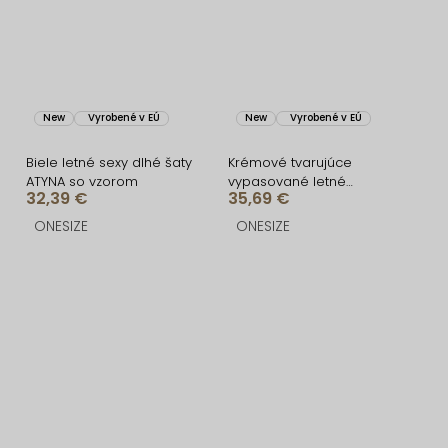
New
Vyrobené v EÚ
New
Vyrobené v EÚ
Biele letné sexy dlhé šaty
Krémové tvarujúce
ATYNA so vzorom
vypasované letné
32,39 €
35,69 €
áčkové midi šaty VORTA
ONESIZE
ONESIZE