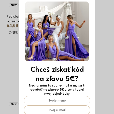
New
Vyrobené v EÚ
New
Vyrobené v EÚ
Petrolejové tvarujúce
Petrolejové tvarujúce
korzetové dlhé
korzetové dlhé
54,69 €
48,59 €
spoločenské šaty
spoločenské šaty
FRUESTA
BRANFLA
ONESIZE
ONESIZE
Chceš získať kód
na zľavu 5€?
Nechaj nám tu svoj e-mail a my sa ti
odvďačíme
zľavou 5€
z ceny tvojej
prvej objednávky.
New
Vyrobené v EÚ
New
Vyrobené v EÚ