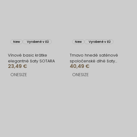
New
Vyrobené v EÚ
New
Vyrobené v EÚ
Vínové basic krátke
Tmavo hnedé saténové
elegantné šaty SOTARA
spoločenské dlhé šaty
23,49 €
40,49 €
AMELIS
ONESIZE
ONESIZE