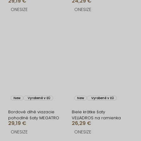
29,19 €
24,29 €
UTARALY
ONESIZE
ONESIZE
New
Vyrobené v EÚ
New
Vyrobené v EÚ
Bordové dlhé viazacie
Biele krátke šaty
pohodlné šaty MEGATRO
VELIADROS na ramienka
29,19 €
26,29 €
ONESIZE
ONESIZE