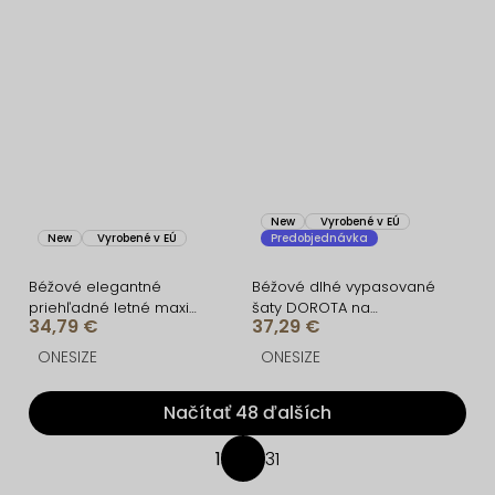
New
Vyrobené v EÚ
New
Vyrobené v EÚ
Predobjednávka
Béžové elegantné
Béžové dlhé vypasované
priehľadné letné maxi
šaty DOROTA na
34,79 €
37,29 €
šaty UMARIE s dlhým
ramienka
rukávom
ONESIZE
ONESIZE
Načítať 48 ďalších
O
1
31
S
v