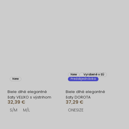
New
Vyrobené v EÚ
New
Predobjednávka
Biele dlhé elegantné
Biele dlhé elegantné
šaty VELIXO s výstrihom
šaty DOROTA
32,39 €
37,29 €
S/M
M/L
ONESIZE