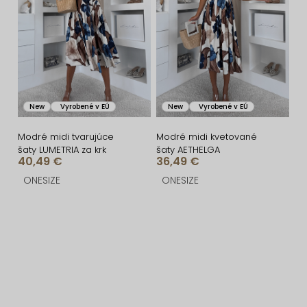
New
Vyrobené v EÚ
New
Vyrobené v EÚ
Modré midi tvarujúce
Modré midi kvetované
šaty LUMETRIA za krk
šaty AETHELGA
40,49 €
36,49 €
ONESIZE
ONESIZE