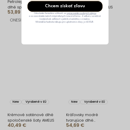
Petrolejové tvarujúce
Modré saténové dlhé
Chcem získať zľavu
dlhé spoločenské šaty
spoločenské šaty AMELIS
53,89 €
40,49 €
CRUNCHA na jedno
Odoslaním formulára súhlasíš sa
spracovaním osobných údajov
a so zasielaním našich inšpiratívnych newsletterov. Z odberu sa môžeš
rameno
ONESIZE
ONESIZE
kedykoľvek odhlásiť v pätičke každého z e-mailov.
Minimálna hodnota nákupu pre uplatnenie zľavy je 60 EUR.
New
Vyrobené v EÚ
New
Vyrobené v EÚ
Krémové saténové dlhé
Kráľovsky modré
spoločenské šaty AMELIS
tvarujúce dlhé
40,49 €
54,69 €
spoločenské šaty