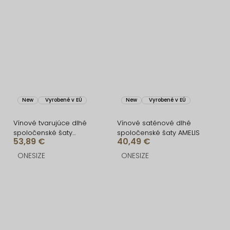
New
Vyrobené v EÚ
New
Vyrobené v EÚ
Vínové tvarujúce dlhé
Vínové saténové dlhé
spoločenské šaty
spoločenské šaty AMELIS
53,89 €
40,49 €
CRUNCHA na jedno
rameno
ONESIZE
ONESIZE