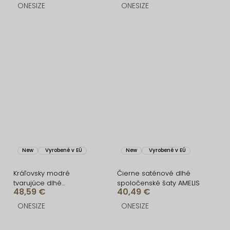
FRUESTA
ONESIZE
ONESIZE
New
Vyrobené v EÚ
New
Vyrobené v EÚ
Kráľovsky modré
Čierne saténové dlhé
tvarujúce dlhé
spoločenské šaty AMELIS
48,59 €
40,49 €
spoločenské šaty
BRANFLA
ONESIZE
ONESIZE