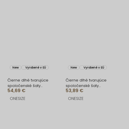
New
Vyrobené v EÚ
New
Vyrobené v EÚ
Čierne dlhé tvarujúce
Čierne dlhé tvarujúce
spoločenské šaty
spoločenské šaty
54,69 €
53,89 €
FRUESTA
CRUNCHA na jedno
rameno
ONESIZE
ONESIZE