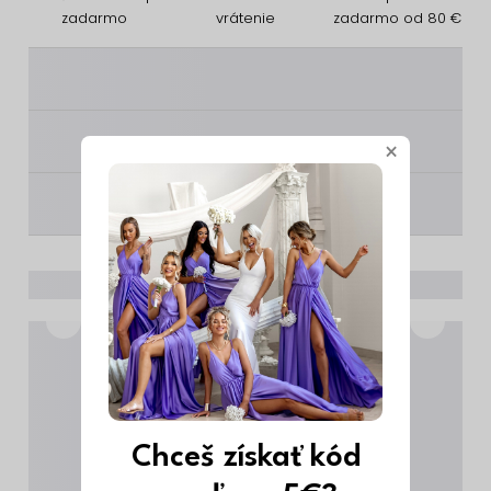
zadarmo
vrátenie
zadarmo od 80 €
________
________
×
________
Chceš získať kód