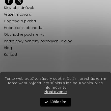
ä
Stav objednávok
t
Vrátenie tovaru
i
Doprava a platba
e
Hodnotenie obchodu
Obchodné podmienky
Podmienky ochrany osobných údajov
Blog
Kontakt
erikafashion.cz
Tento web používa súbory cookie. Ďalším prechádzaním
Copyright 2026
Erika Fashion
. Všetky práva vyhradené.
tohto webu vyjadrujete súhlas s ich používaním. Viac
Vytvoril Shoptet Premium
&
informácií
tu
.
Nastavenie
Súhlasím