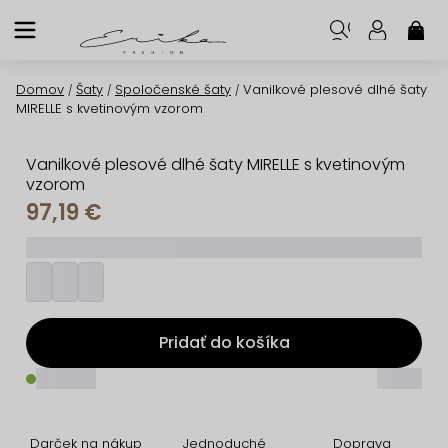
Prejsť
na
NÁK
KOŠ
obsah
Domov
Šaty
Spoločenské šaty
Vanilkové plesové dlhé šaty
/
/
/
MIRELLE s kvetinovým vzorom
Vanilkové plesové dlhé šaty MIRELLE s kvetinovým
vzorom
97,19 €
_________
Pridať do košíka
_____
_____
Darček na nákup
Jednoduché
Doprava