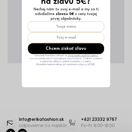
na zľavu 5€?
Nechaj nám tu svoj e-mail a my sa ti
odvďačíme
zľavou 5€
z ceny tvojej
prvej objednávky.
Chcem získať zľavu
Odoslaním formulára súhlasíš sa
spracovaním osobných údajov
a so zasielaním našich inšpiratívnych newsletterov. Z odberu sa môžeš
kedykoľvek odhlásiť v pätičke každého z e-mailov.
Minimálna hodnota nákupu pre uplatnenie zľavy je 60 EUR.
Z
á
info
@
erikafashion.sk
+421 23332 9767
p
odpovieme čo najskôr
Po-Pi: 8:00-18:00