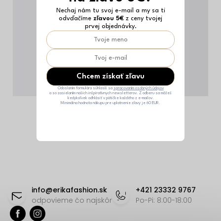
Nechaj nám tu svoj e-mail a my sa ti
odvďačíme
zľavou 5€
z ceny tvojej
prvej objednávky.
Chcem získať zľavu
Odoslaním formulára súhlasíš sa
spracovaním osobných údajov
a so zasielaním našich inšpiratívnych newsletterov. Z odberu sa môžeš
kedykoľvek odhlásiť v pätičke každého z e-mailov.
Minimálna hodnota nákupu pre uplatnenie zľavy je 60 EUR.
Z
á
info
@
erikafashion.sk
+421 23332 9767
p
odpovieme čo najskôr
Po-Pi: 8:00-18:00
ä