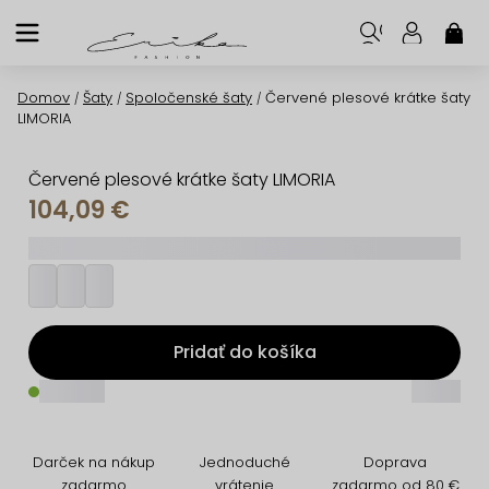
Prejsť
na
NÁK
KOŠ
obsah
Domov
Šaty
Spoločenské šaty
Červené plesové krátke šaty
/
/
/
LIMORIA
Červené plesové krátke šaty LIMORIA
104,09 €
_________
Pridať do košíka
_____
_____
Darček na nákup
Jednoduché
Doprava
zadarmo
vrátenie
zadarmo od 80 €