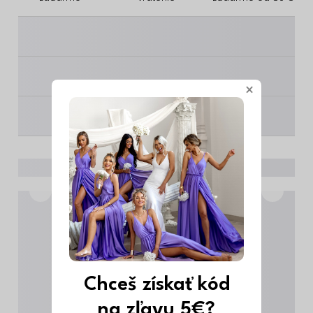
________
________
×
________
Chceš získať kód
na zľavu 5€?