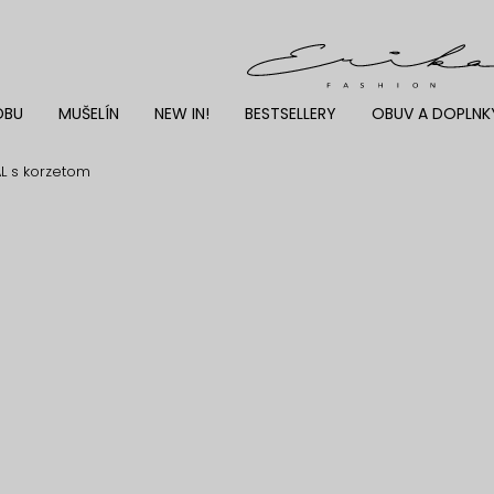
DBU
MUŠELÍN
NEW IN!
BESTSELLERY
OBUV A DOPLNK
L s korzetom