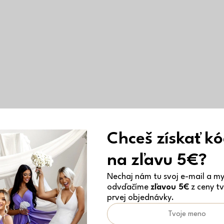
Chceš získať k
na zľavu 5€?
Nechaj nám tu svoj e-mail a my 
odvďačíme
zľavou 5€
z ceny tv
prvej objednávky.