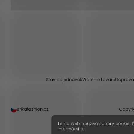
Z
á
p
Stav objednávok
Vrátenie tovaru
Doprava
ä
t
erikafashion.cz
Copyri
i
Tento web používa súbory cookie. 
e
informácií
tu
.