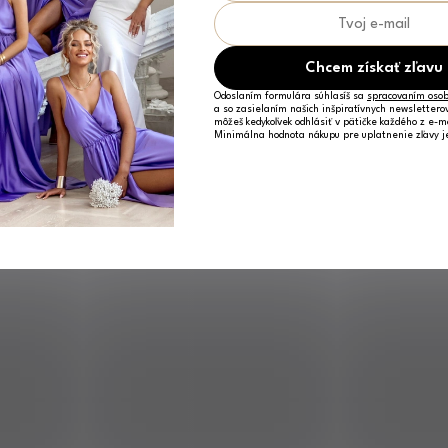
Chcem získať zľavu
Odoslaním formulára súhlasíš sa
spracovaním osob
a so zasielaním našich inšpiratívnych newslettero
môžeš kedykoľvek odhlásiť v pätičke každého z e-m
Minimálna hodnota nákupu pre uplatnenie zľavy 