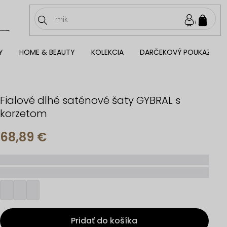
NÁKU
KOŠÍ
Y
HOME & BEAUTY
KOLEKCIA
DARČEKOVÝ POUKAZ
Fialové dlhé saténové šaty GYBRAL s
korzetom
68,89 €
_____
_________
Pridať do košíka