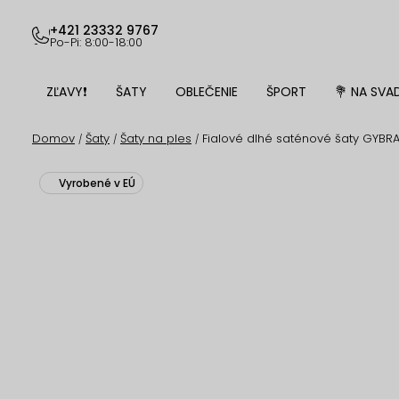
Prejsť
na
+421 23332 9767
Po-Pi: 8:00-18:00
obsah
ZĽAVY❗
ŠATY
OBLEČENIE
ŠPORT
💐 NA SVA
Domov
Šaty
Šaty na ples
Fialové dlhé saténové šaty GYBRA
/
/
/
Vyrobené v EÚ