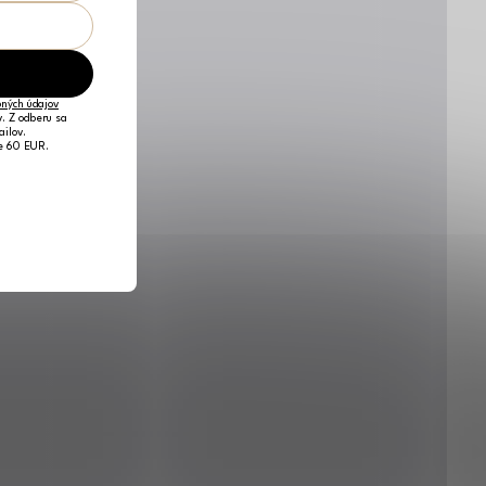
ných údajov
v. Z odberu sa
ailov.
je 60 EUR.