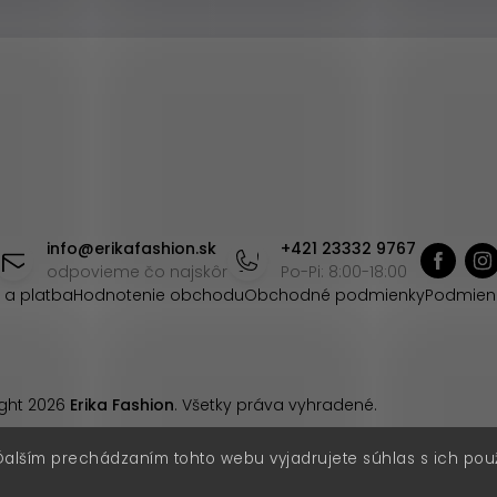
info
@
erikafashion.sk
+421 23332 9767
odpovieme čo najskôr
Po-Pi: 8:00-18:00
 a platba
Hodnotenie obchodu
Obchodné podmienky
Podmien
ght 2026
Erika Fashion
. Všetky práva vyhradené.
Ďalším prechádzaním tohto webu vyjadrujete súhlas s ich pou