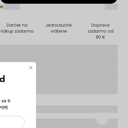
_____
_____
Darček na
Jednoduché
Doprava
nákup zadarmo
vrátenie
zadarmo od
80 €
________
×
________
ód
________
sa ti
ojej