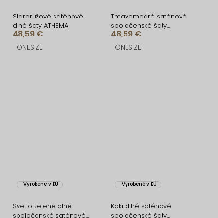
Staroružové saténové
Tmavomodré saténové
dlhé šaty ATHEMA
spoločenské šaty
48,59 €
48,59 €
ATHEMA
ONESIZE
ONESIZE
Vyrobené v EÚ
Vyrobené v EÚ
Svetlo zelené dlhé
Kaki dlhé saténové
spoločenské saténové
spoločenské šaty