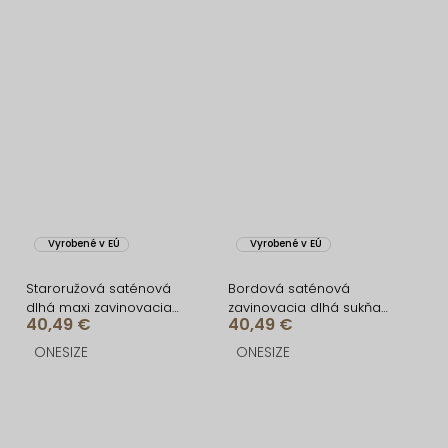
Vyrobené v EÚ
Vyrobené v EÚ
Staroružová saténová
Bordová saténová
dlhá maxi zavinovacia
zavinovacia dlhá sukňa
40,49 €
40,49 €
sukňa DENISSE
DENISSE
ONESIZE
ONESIZE