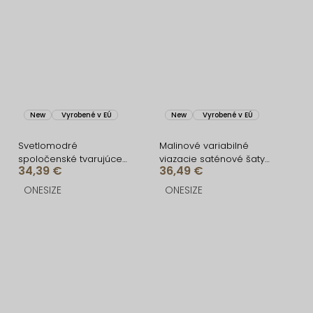
New
Vyrobené v EÚ
New
Vyrobené v EÚ
Svetlomodré
Malinové variabilné
spoločenské tvarujúce
viazacie saténové šaty
34,39 €
36,49 €
šaty FIAMMAR na jedno
VALERDI a rázporkom
rameno
ONESIZE
ONESIZE