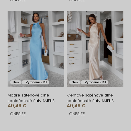
v
t
o
v
New
Vyrobené v EÚ
New
Vyrobené v EÚ
Modré saténové dlhé
Krémové saténové dlhé
spoločenské šaty AMELIS
spoločenské šaty AMELIS
40,49 €
40,49 €
ONESIZE
ONESIZE