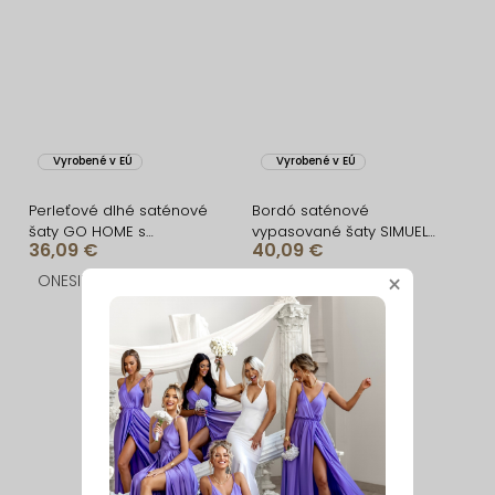
Vyrobené v EÚ
Vyrobené v EÚ
Perleťové dlhé saténové
Bordó saténové
šaty GO HOME s
vypasované šaty SIMUEL
36,09 €
40,09 €
opaskom
so šnurovaním
ONESIZE
ONESIZE
×