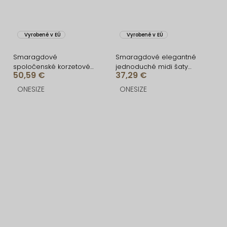
Vyrobené v EÚ
Vyrobené v EÚ
Smaragdové
Smaragdové elegantné
spoločenské korzetové
jednoduché midi šaty
50,59 €
37,29 €
šaty ZONTIRE
OMNIS
ONESIZE
ONESIZE