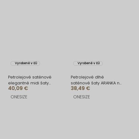
Vyrobené v EÚ
Vyrobené v EÚ
Petrolejové saténové
Petrolejové dlhé
elegantné midi šaty
saténové šaty ARANKA na
40,09 €
38,49 €
SIMUEL so šnurovaním
ramienka
ONESIZE
ONESIZE