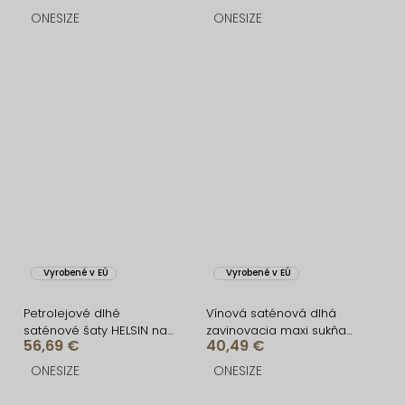
ONESIZE
ONESIZE
Vyrobené v EÚ
Vyrobené v EÚ
Petrolejové dlhé
Vínová saténová dlhá
saténové šaty HELSIN na
zavinovacia maxi sukňa
56,69 €
40,49 €
ramienka
DENISSE
ONESIZE
ONESIZE