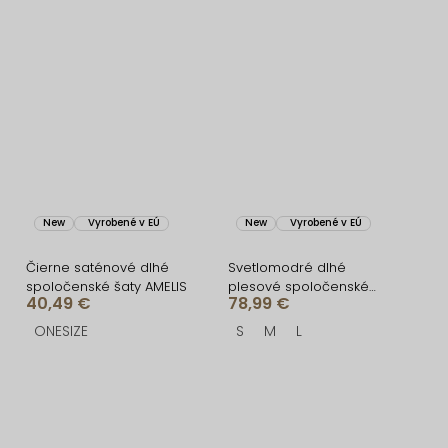
New
Vyrobené v EÚ
New
Vyrobené v EÚ
Čierne saténové dlhé
Svetlomodré dlhé
spoločenské šaty AMELIS
plesové spoločenské
40,49 €
78,99 €
šaty CELLINES
ONESIZE
S
M
L