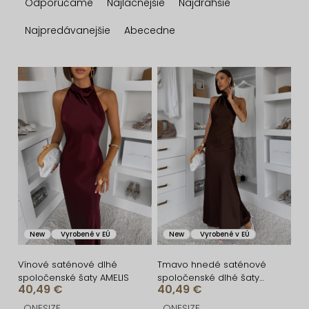
Odporúčame
Najlacnejšie
Najdrahšie
a
d
Najpredávanejšie
Abecedne
e
n
V
i
ý
e
p
p
i
r
s
o
p
d
r
u
o
New
Vyrobené v EÚ
New
Vyrobené v EÚ
k
d
t
u
Vínové saténové dlhé
Tmavo hnedé saténové
spoločenské šaty AMELIS
spoločenské dlhé šaty
o
k
40,49 €
40,49 €
AMELIS
ONESIZE
ONESIZE