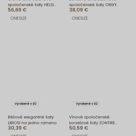
spoločenské šaty HELSIN
spoločenské šaty ORIXY
56,69 €
38,09 €
na ramienka
s výstrihom
ONESIZE
ONESIZE
Vyrobené v EÚ
Vyrobené v EÚ
Béžové elegantné šaty
Vínové spoločenské
LIBIOSI na jedno rameno
korzetové šaty ZONTIRE
30,39 €
50,59 €
bez ramienok