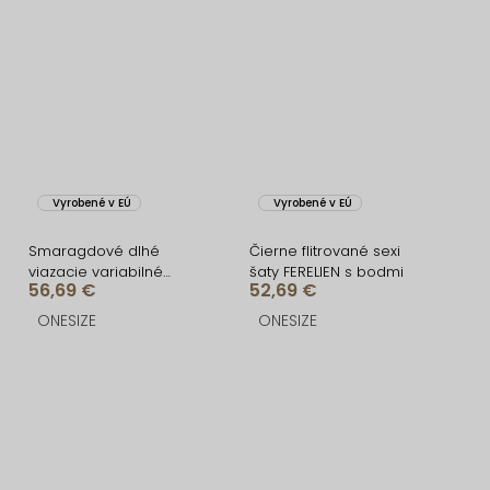
Vyrobené v EÚ
Vyrobené v EÚ
Smaragdové dlhé
Čierne flitrované sexi
viazacie variabilné
šaty FERELIEN s bodmi
56,69 €
52,69 €
spoločenské šaty
CUPAUCA
ONESIZE
ONESIZE