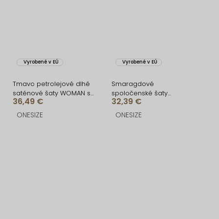
Vyrobené v EÚ
Vyrobené v EÚ
Tmavo petrolejové dlhé
Smaragdové
saténové šaty WOMAN s
spoločenské šaty
36,49 €
32,39 €
opaskom
VEĽMORO s bodmi
ONESIZE
ONESIZE