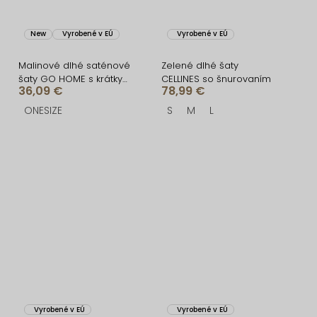
New
Vyrobené v EÚ
Vyrobené v EÚ
Malinové dlhé saténové
Zelené dlhé šaty
šaty GO HOME s krátkym
CELLINES so šnurovaním
36,09 €
78,99 €
rukávom a rázporkom
ONESIZE
S
M
L
Vyrobené v EÚ
Vyrobené v EÚ