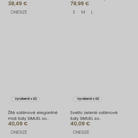
38,49 €
78,99 €
šaty ARANKA na ramienka
CELLINES
ONESIZE
S
M
L
Vyrobené v EÚ
Vyrobené v EÚ
Žlté saténové elegantné
Svetlo zelené saténové
midi šaty SIMUEL so
šaty SIMUEL so
40,09 €
40,09 €
šnurovaním
šnurovaním
ONESIZE
ONESIZE