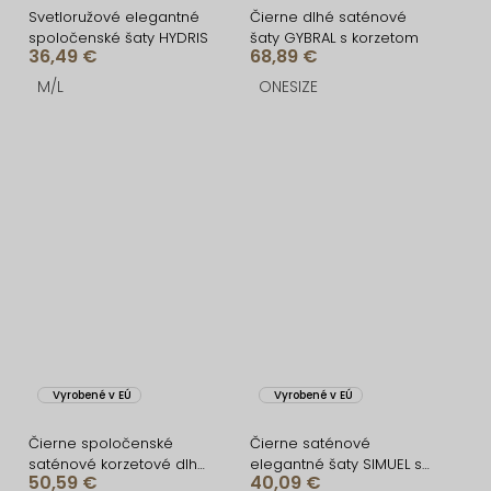
Svetloružové elegantné
Čierne dlhé saténové
spoločenské šaty HYDRIS
šaty GYBRAL s korzetom
36,49 €
68,89 €
M/L
ONESIZE
Vyrobené v EÚ
Vyrobené v EÚ
Čierne spoločenské
Čierne saténové
saténové korzetové dlhé
elegantné šaty SIMUEL so
50,59 €
40,09 €
šaty ZONTIRE
šnurovaním