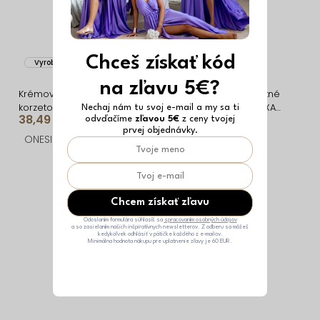
Chceš získať kód
Vyrobené v EÚ
Vyrobené v EÚ
na zľavu 5€?
Krémové tvarujúce
Krémové dlhé elegantné
korzetové šaty ESLIRA bez
spoločenské šaty KALIXA
Nechaj nám tu svoj e-mail a my sa ti
38,49 €
32,39 €
odvďačíme
zľavou 5€
z ceny tvojej
ramienok
s výstrihom
prvej objednávky.
ONESIZE
ONESIZE
Chcem získať zľavu
Odoslaním formulára súhlasíš sa
spracovaním osobných údajov
a so zasielaním našich inšpiratívnych newsletterov. Z odberu sa môžeš
kedykoľvek odhlásiť v pätičke každého z e-mailov.
Minimálna hodnota nákupu pre uplatnenie zľavy je 60 EUR.