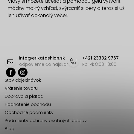
v
Vlasy si môžete učesať a pomocou gélu vytvoriť
ý
módny mokrý vzhľad, zvýrazniť si pery a teraz si už
p
len užívať dokonalý večer.
i
s
u
Z
á
info
@
erikafashion.sk
+421 23332 9767
p
odpovieme čo najskôr
Po-Pi: 8:00-18:00
ä
Stav objednávok
t
Vrátenie tovaru
i
Doprava a platba
e
Hodnotenie obchodu
Obchodné podmienky
Podmienky ochrany osobných údajov
Blog