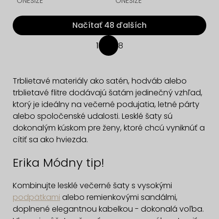
ONESIZE
ONESIZE
Načítať 48 ďalších
O
1
8
S
v
t
l
r
á
Trblietavé materiály ako satén, hodváb alebo
á
d
trblietavé flitre dodávajú šatám jedinečný vzhľad,
n
a
ktorý je ideálny na večerné podujatia, letné párty
k
alebo spoločenské udalosti. Lesklé šaty sú
c
o
dokonalým kúskom pre ženy, ktoré chcú vyniknúť a
v
i
cítiť sa ako hviezda.
a
e
n
p
Erika Módny tip!
i
r
e
v
Kombinujte lesklé večerné šaty s vysokými
k
podpätkami
alebo remienkovými sandálmi,
y
doplnené elegantnou kabelkou - dokonalá voľba.