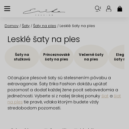
Prejsť
na
NÁK
KOŠ
obsah
Domov
Šaty
Šaty na ples
Lesklé šaty na ples
/
/
/
Lesklé šaty na ples
Šaty na
Princeznovské
Večerné šaty
Elegan
stužkovú
šaty na ples
na ples
šaty na
Očarujúce plesové šaty sú stelesnením pôvabu a
extravagancie. Šaty Erika Fashion dokážu upútať
pozornosť a dodať každej žene pocit sebavedomia a
jedinečnosti. Vyberte si z našej širokej ponuky
šiat
a
šiat
na ples
tie pravé, vďaka ktorým budete vždy
stredobodom pozornosti.
R