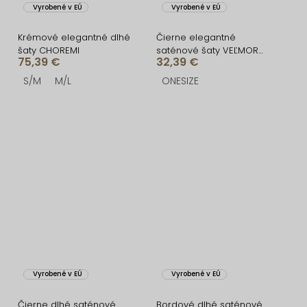
Vyrobené v EÚ
Vyrobené v EÚ
Krémové elegantné dlhé
Čierne elegantné
šaty CHOREMI
saténové šaty VEĽMORO
75,39 €
32,39 €
s bodmi
S/M
M/L
ONESIZE
Vyrobené v EÚ
Vyrobené v EÚ
Čierne dlhé saténové
Bordové dlhé saténové