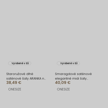
Vyrobené v EÚ
Vyrobené v EÚ
Staroružové dlhé
Smaragdové saténové
saténové šaty ARANKA na
elegantné midi šaty
38,49 €
40,09 €
ramienka
SIMUEL so šnurovaním
ONESIZE
ONESIZE