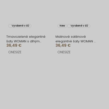
Vyrobené v EÚ
New
Vyrobené v EÚ
Tmavozelené elegantné
Malinové saténové
šaty WOMAN s dlhým
elegantné šaty WOMAN s
36,49 €
36,49 €
rukávom
dlhým rukávom
ONESIZE
ONESIZE