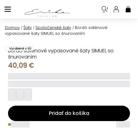
Prejsť
na
NÁK
KOŠ
obsah
Domov
Šaty
Spoločenské šaty
Bordó saténové
/
/
/
vypasované šaty SIMUEL so šnurovaním
Vyrobené v EÚ
Bordó saténové vypasované šaty SIMUEL so
šnurovaním
40,09 €
_____
_________
Pridať do košíka
_____
_____