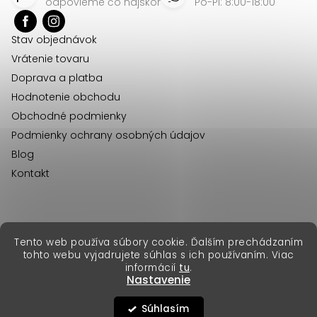
p
odpovieme čo najskôr
Po-Pi: 8:00-18:00
ä
Stav objednávok
t
Vrátenie tovaru
i
Doprava a platba
e
Hodnotenie obchodu
Obchodné podmienky
Podmienky ochrany osobných údajov
Blog
Kontakt
erikafashion.cz
Tento web používa súbory cookie. Ďalším prechádzaním
Copyright 2026
Erika Fashion
. Všetky práva vyhradené.
tohto webu vyjadrujete súhlas s ich používaním. Viac
Vytvoril Shoptet Premium
&
informácií
tu
.
Nastavenie
Súhlasím