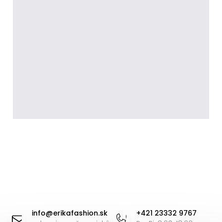
Z
á
info
@
erikafashion.sk
+421 23332 9767