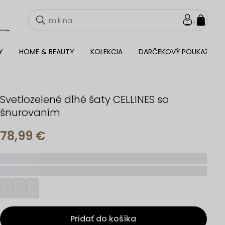
NÁKU
KOŠÍ
Y
HOME & BEAUTY
KOLEKCIA
DARČEKOVÝ POUKAZ
Svetlozelené dlhé šaty CELLINES so
šnurovaním
78,99 €
_____
_________
Pridať do košíka