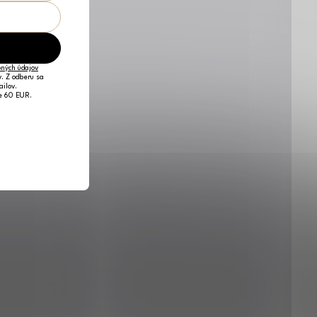
ných údajov
v. Z odberu sa
ailov.
je 60 EUR.