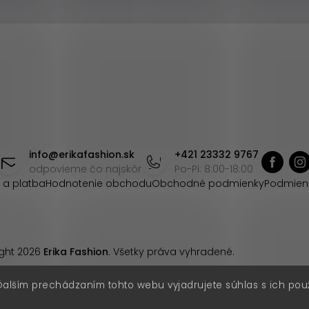
info
@
erikafashion.sk
+421 23332 9767
odpovieme čo najskôr
Po-Pi: 8:00-18:00
 a platba
Hodnotenie obchodu
Obchodné podmienky
Podmien
ght 2026
Erika Fashion
. Všetky práva vyhradené.
Ďalším prechádzaním tohto webu vyjadrujete súhlas s ich pou