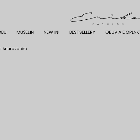
DBU
MUŠELÍN
NEW IN!
BESTSELLERY
OBUV A DOPLNK
so šnurovaním