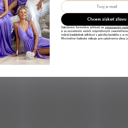
Chcem získať zľavu
Odoslaním formulára súhlasíš sa
spracovaním osob
a so zasielaním našich inšpiratívnych newslettero
môžeš kedykoľvek odhlásiť v pätičke každého z e-m
Minimálna hodnota nákupu pre uplatnenie zľavy 