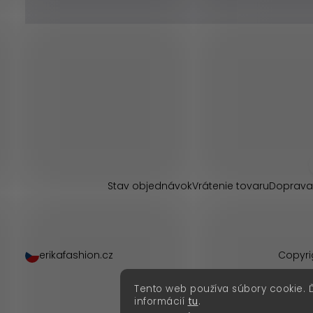
Z
á
p
Stav objednávok
Vrátenie tovaru
Doprava
ä
t
erikafashion.cz
Copyri
i
Tento web používa súbory cookie. 
e
informácií
tu
.