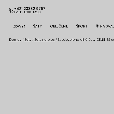
Prejsť
na
+421 23332 9767
Po-Pi: 8:00-18:00
obsah
ZĽAVY❗
ŠATY
OBLEČENIE
ŠPORT
💐 NA SVA
Domov
Šaty
Šaty na ples
Svetlozelené dlhé šaty CELLINES 
/
/
/