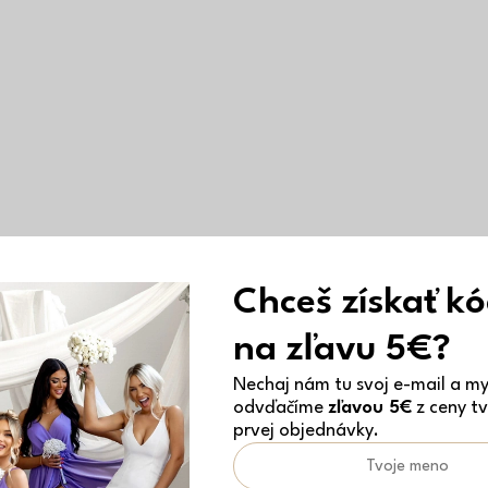
Chceš získať k
na zľavu 5€?
Nechaj nám tu svoj e-mail a my 
odvďačíme
zľavou 5€
z ceny tv
prvej objednávky.