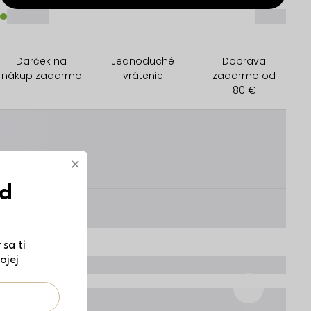
_____
_____
Darček na
Jednoduché
Doprava
nákup zadarmo
vrátenie
zadarmo od
80 €
________
×
________
ód
________
sa ti
ojej