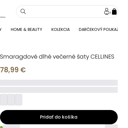
NÁKU
KOŠÍ
Y
HOME & BEAUTY
KOLEKCIA
DARČEKOVÝ POUKAZ
Smaragdové dlhé večerné šaty CELLINES
78,99 €
_____
_________
Pridať do košíka
_____
_____