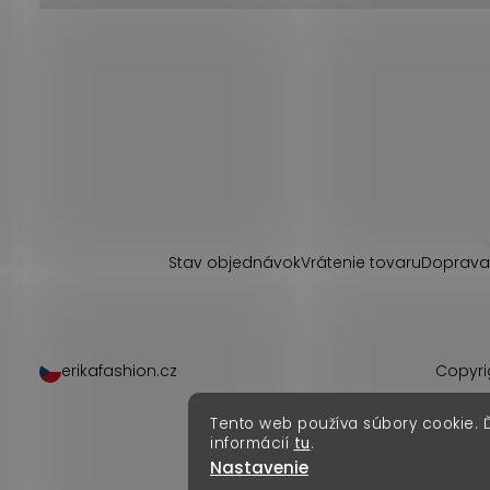
Z
á
p
Stav objednávok
Vrátenie tovaru
Doprava
ä
t
erikafashion.cz
Copyri
i
Tento web používa súbory cookie. 
e
informácií
tu
.
Nastavenie