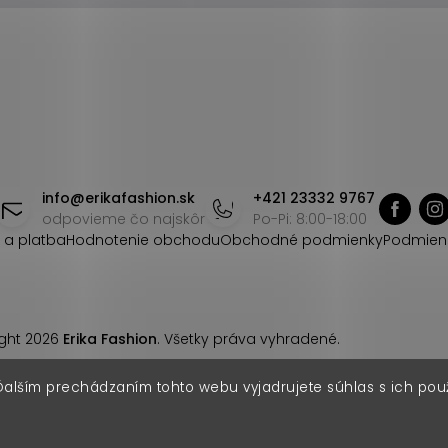
info
@
erikafashion.sk
+421 23332 9767
odpovieme čo najskôr
Po-Pi: 8:00-18:00
 a platba
Hodnotenie obchodu
Obchodné podmienky
Podmien
ght 2026
Erika Fashion
. Všetky práva vyhradené.
Ďalším prechádzaním tohto webu vyjadrujete súhlas s ich pou