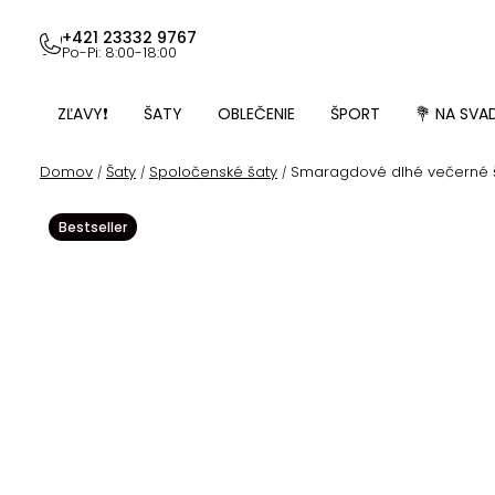
Prejsť
na
+421 23332 9767
Po-Pi: 8:00-18:00
obsah
ZĽAVY❗
ŠATY
OBLEČENIE
ŠPORT
💐 NA SVA
Domov
Šaty
Spoločenské šaty
Smaragdové dlhé večerné š
/
/
/
Bestseller