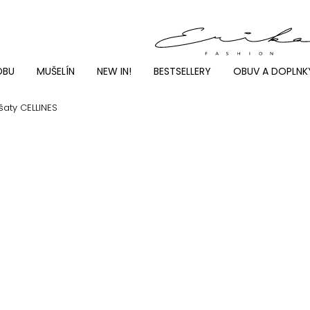
DBU
MUŠELÍN
NEW IN!
BESTSELLERY
OBUV A DOPLNK
aty CELLINES