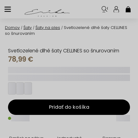
Prejsť
na
NÁK
KOŠ
obsah
Domov
Šaty
Šaty na ples
Svetlozelené dlhé šaty CELLINES
/
/
/
so šnurovaním
Svetlozelené dlhé šaty CELLINES so šnurovaním
78,99 €
_____
_________
Pridať do košíka
_____
_____