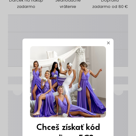
Darček na nákup
Jednoduché
Doprava
zadarmo
vrátenie
zadarmo od 80 €
________
________
×
________
Chceš získať kód