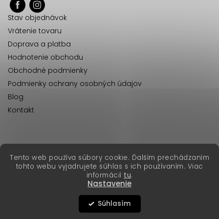
ä
Stav objednávok
t
Vrátenie tovaru
i
Doprava a platba
e
Hodnotenie obchodu
Obchodné podmienky
Podmienky ochrany osobných údajov
Blog
Kontakt
erikafashion.cz
Tento web používa súbory cookie. Ďalším prechádzaním
Copyright 2026
Erika Fashion
. Všetky práva vyhradené.
tohto webu vyjadrujete súhlas s ich používaním. Viac
Vytvoril Shoptet Premium
&
informácií
tu
.
Nastavenie
Súhlasím