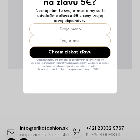
na zľavu 5€?
Nechaj nám tu svoj e-mail a my sa ti
odvďačíme
zľavou 5€
z ceny tvojej
prvej objednávky.
Chcem získať zľavu
Odoslaním formulára súhlasíš sa
spracovaním osobných údajov
a so zasielaním našich inšpiratívnych newsletterov. Z odberu sa môžeš
kedykoľvek odhlásiť v pätičke každého z e-mailov.
Minimálna hodnota nákupu pre uplatnenie zľavy je 60 EUR.
Z
á
info
@
erikafashion.sk
+421 23332 9767
p
odpovieme čo najskôr
Po-Pi: 8:00-18:00