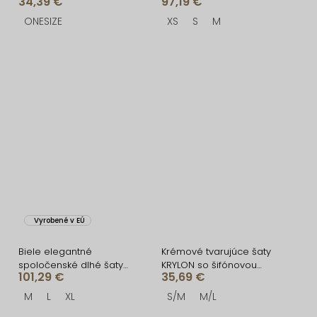
34,39 €
97,19 €
ELAYA
ONESIZE
XS
S
M
Vyrobené v EÚ
Biele elegantné
Krémové tvarujúce šaty
spoločenské dlhé šaty
KRYLON so šifónovou
101,29 €
35,69 €
CORALYA
sukňou
M
L
XL
S/M
M/L