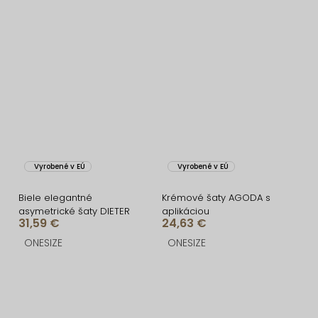
Vyrobené v EÚ
Vyrobené v EÚ
Biele elegantné
Krémové šaty AGODA s
asymetrické šaty DIETER
aplikáciou
31,59 €
24,63 €
ONESIZE
ONESIZE