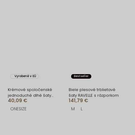
Vyrobené v EÚ
Bestseller
Krémové spoločenské
Biele plesové trblietavé
jednoduché dlhé šaty
šaty RAVELLE s rázporkom
40,09 €
141,79 €
TEMIRA
ONESIZE
M
L