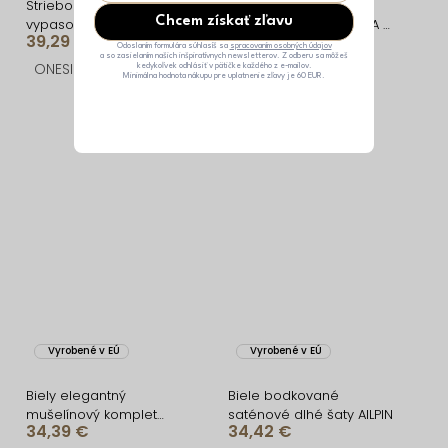
Strieborné krátke
Luxusné strieborné
Chcem získať zľavu
vypasované flitrované
kokteilové šaty BOZANA s
39,29 €
141,79 €
šaty HELION
pierkami
Odoslaním formulára súhlasíš sa
spracovaním osobných údajov
a so zasielaním našich inšpiratívnych newsletterov. Z odberu sa môžeš
ONESIZE
M
L
kedykoľvek odhlásiť v pätičke každého z e-mailov.
Minimálna hodnota nákupu pre uplatnenie zľavy je 60 EUR.
Vyrobené v EÚ
Vyrobené v EÚ
Biely elegantný
Biele bodkované
mušelínový komplet
saténové dlhé šaty AILPIN
34,39 €
34,42 €
SOLAN so sukňou