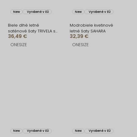
New
Vyrobené v EÚ
New
Vyrobené v EÚ
Biele dlhé letné
Modrobiele kvetinové
saténové šaty TRIVELA s
letné šaty SAHARA
36,49 €
32,39 €
bodkami
ONESIZE
ONESIZE
New
Vyrobené v EÚ
New
Vyrobené v EÚ