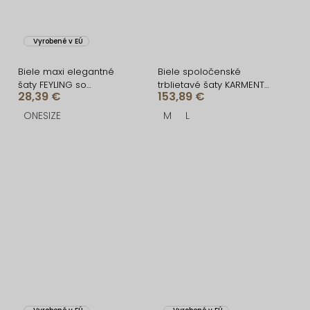
Vyrobené v EÚ
Biele maxi elegantné
Biele spoločenské
šaty FEYLING so
trblietavé šaty KARMENTA
28,39 €
153,89 €
zaväzovaním
s flitrami
ONESIZE
M
L