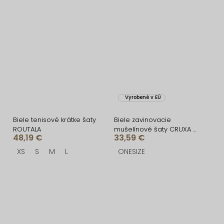
Vyrobené v EÚ
Biele tenisové krátke šaty
Biele zavinovacie
ROUTALA
mušelínové šaty CRUXA s
48,19 €
33,59 €
dlhým rukávom
XS
S
M
L
ONESIZE