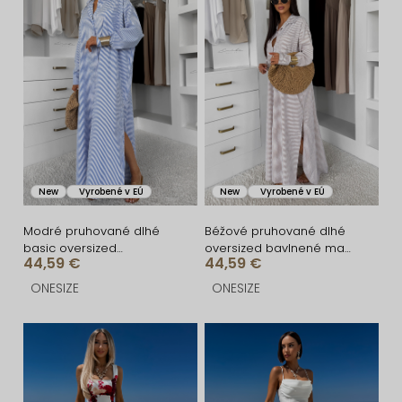
i
ý
e
p
p
i
r
s
o
p
d
r
u
o
New
Vyrobené v EÚ
New
Vyrobené v EÚ
k
d
t
u
Modré pruhované dlhé
Béžové pruhované dlhé
basic oversized
oversized bavlnené maxi
o
k
44,59 €
44,59 €
bavlnené košeľové šaty
košeľové šaty FLARETA
FLARETA
v
t
ONESIZE
ONESIZE
o
v