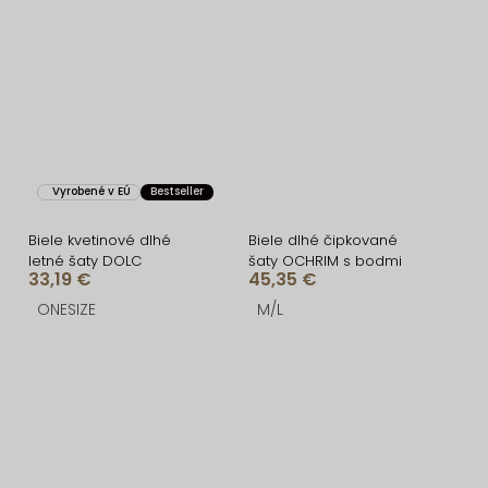
Vyrobené v EÚ
Bestseller
Biele kvetinové dlhé
Biele dlhé čipkované
letné šaty DOLC
šaty OCHRIM s bodmi
33,19 €
45,35 €
ONESIZE
M/L