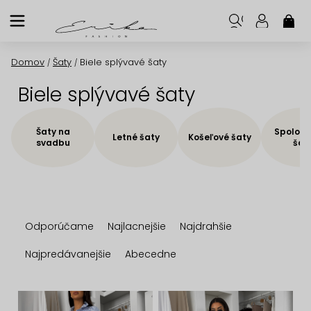
Prejsť
na
NÁK
KOŠ
obsah
Domov
Šaty
Biele splývavé šaty
/
/
Biele splývavé šaty
Šaty na
Spoloče
Letné šaty
Košeľové šaty
svadbu
šat
R
Odporúčame
Najlacnejšie
Najdrahšie
a
d
Najpredávanejšie
Abecedne
e
n
V