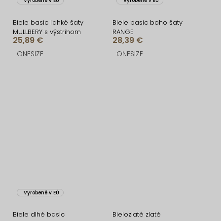
Vyrobené v EÚ
Vyrobené v EÚ
Biele basic ľahké šaty
Biele basic boho šaty
MULLBERY s výstrihom
RANGE
25,89 €
28,39 €
ONESIZE
ONESIZE
Vyrobené v EÚ
Biele dlhé basic
Bielozlaté zlaté