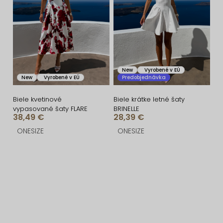
New
Vyrobené v EÚ
New
Vyrobené v EÚ
Predobjednávka
Biele kvetinové
Biele krátke letné šaty
vypasované šaty FLARE
BRINELLE
38,49 €
28,39 €
ONESIZE
ONESIZE