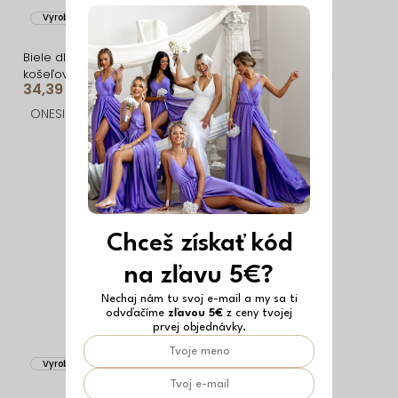
Vyrobené v EÚ
Bestseller
Vyrobené v EÚ
Biele dlhé mušelínové
Biele dlhé maxi
košeľové šaty NUKET s
mušelínové košeľové
34,39 €
40,49 €
krátkym rukávom
šaty EVANES
ONESIZE
ONESIZE
Chceš získať kód
na zľavu 5€?
Nechaj nám tu svoj e-mail a my sa ti
odvďačíme
zľavou 5€
z ceny tvojej
prvej objednávky.
Vyrobené v EÚ
Bestseller