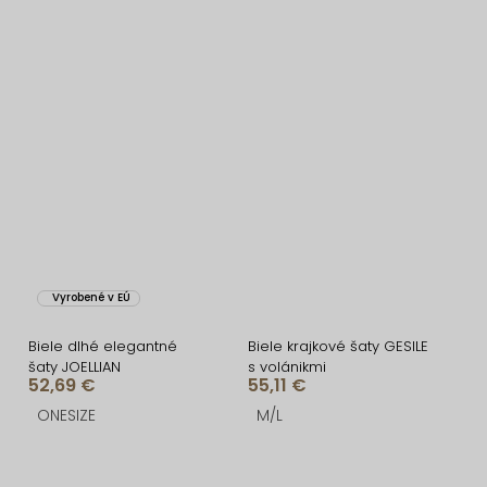
Vyrobené v EÚ
Biele dlhé elegantné
Biele krajkové šaty GESILE
šaty JOELLIAN
s volánikmi
52,69 €
55,11 €
ONESIZE
M/L