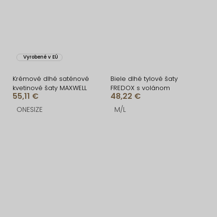
Vyrobené v EÚ
Krémové dlhé saténové
Biele dlhé tylové šaty
kvetinové šaty MAXWELL
FREDOX s volánom
55,11 €
48,22 €
ONESIZE
M/L