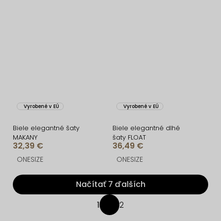
Vyrobené v EÚ
Vyrobené v EÚ
Biele elegantné šaty
Biele elegantné dlhé
MAKANY
šaty FLOAT
32,39 €
36,49 €
ONESIZE
ONESIZE
Načítať 7 ďalších
O
1
2
S
v