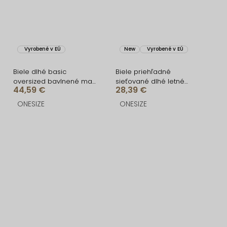
Vyrobené v EÚ
New
Vyrobené v EÚ
Biele dlhé basic
Biele priehľadné
oversized bavlnené maxi
sieťované dlhé letné
44,59 €
28,39 €
košeľové šaty FLARETA
šaty LOUVERA
ONESIZE
ONESIZE