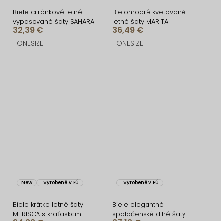
Biele citrónkové letné
Bielomodré kvetované
vypasované šaty SAHARA
letné šaty MARITA
32,39 €
36,49 €
ONESIZE
ONESIZE
New
Vyrobené v EÚ
Vyrobené v EÚ
Biele krátke letné šaty
Biele elegantné
MERISCA s kraťaskami
spoločenské dlhé šaty