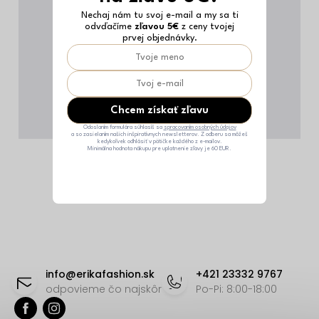
Nechaj nám tu svoj e-mail a my sa ti
odvďačíme
zľavou 5€
z ceny tvojej
prvej objednávky.
Chcem získať zľavu
Odoslaním formulára súhlasíš sa
spracovaním osobných údajov
a so zasielaním našich inšpiratívnych newsletterov. Z odberu sa môžeš
kedykoľvek odhlásiť v pätičke každého z e-mailov.
Minimálna hodnota nákupu pre uplatnenie zľavy je 60 EUR.
Z
á
info
@
erikafashion.sk
+421 23332 9767
p
odpovieme čo najskôr
Po-Pi: 8:00-18:00
ä