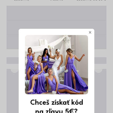
________
________
×
________
Chceš získať kód
na zľavu 5€?