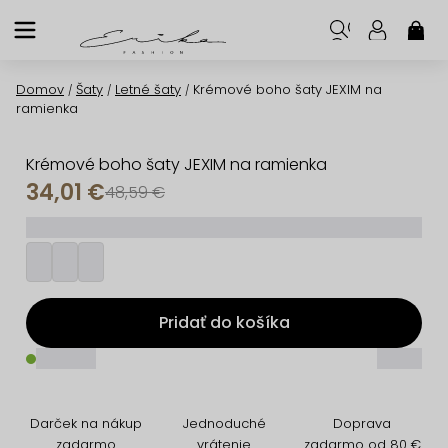
Prejsť
na
NÁK
KOŠ
obsah
Domov
Šaty
Letné šaty
Krémové boho šaty JEXIM na
/
/
/
ramienka
Krémové boho šaty JEXIM na ramienka
34,01 €
48,59 €
_________
Pridať do košíka
_____
_____
Darček na nákup
Jednoduché
Doprava
zadarmo
vrátenie
zadarmo od 80 €