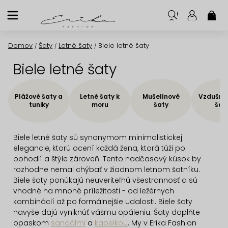
Prejsť
na
NÁK
KOŠ
obsah
Domov
Šaty
Letné šaty
Biele letné šaty
/
/
/
Biele letné šaty
Plážové šaty a
Letné šaty k
Mušelínové
Vzdušné 
tuniky
moru
šaty
šat
Biele letné šaty sú synonymom minimalistickej
elegancie, ktorú ocení každá žena, ktorá túži po
pohodlí a štýle zároveň. Tento nadčasový kúsok by
rozhodne nemal chýbať v žiadnom letnom šatníku.
Biele šaty ponúkajú neuveriteľnú všestrannosť a sú
vhodné na mnohé príležitosti - od ležérnych
kombinácií až po formálnejšie udalosti. Biele šaty
navyše dajú vyniknúť vášmu opáleniu. Šaty doplňte
opaskom
sandálmi
a
kabelkou
. My v Erika Fashion