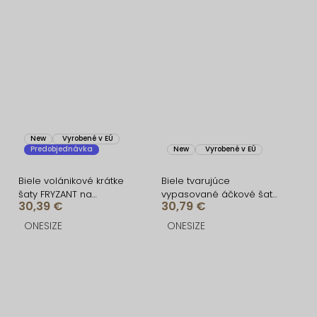
New
Vyrobené v EÚ
Predobjednávka
New
Vyrobené v EÚ
Biele volánikové krátke
Biele tvarujúce
šaty FRYZANT na
vypasované áčkové šaty
30,39 €
30,79 €
ramienka
MIRALIS
ONESIZE
ONESIZE