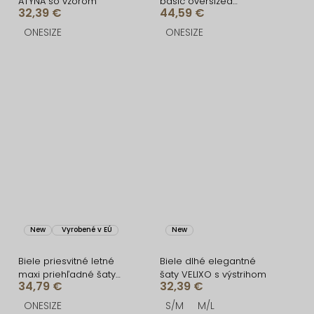
ATYNA so vzorom
basic oversized
32,39 €
44,59 €
bavlnené košeľové šaty
FLARETA
ONESIZE
ONESIZE
New
Vyrobené v EÚ
New
Biele priesvitné letné
Biele dlhé elegantné
maxi priehľadné šaty
šaty VELIXO s výstrihom
34,79 €
32,39 €
UMARIE s dlhým rukávom
ONESIZE
S/M
M/L