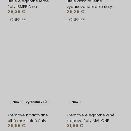
Biele elegantné letné
Biele áčkové letné
šaty ISMERIA na
vypasované krátke šaty
28,39 €
26,29 €
ramienkach
BUMBLEE
ONESIZE
ONESIZE
New
Vyrobené v EÚ
New
Krémové bodkované
Krémové elegantné dlhé
dlhé maxi letné šaty
krajkové šaty MALLONE
26,69 €
31,99 €
RATCHET