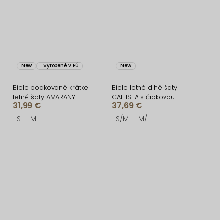
New
Vyrobené v EÚ
New
Biele bodkované krátke
Biele letné dlhé šaty
letné šaty AMARANY
CALLISTA s čipkovou
31,99 €
37,69 €
sukňou
S
M
S/M
M/L