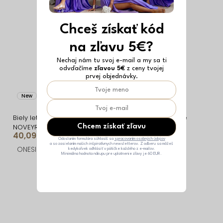
Chceš získať kód
na zľavu 5€?
Nechaj nám tu svoj e-mail a my sa ti
odvďačíme
zľavou 5€
z ceny tvojej
prvej objednávky.
New
Vyrobené v EÚ
New
Vyrobené v EÚ
Biely letné dlhé šaty 2v1
Biele bodkované letné
NOVEYRA s bodkami
šaty WESSAYA
Chcem získať zľavu
40,09 €
38,49 €
Odoslaním formulára súhlasíš sa
spracovaním osobných údajov
a so zasielaním našich inšpiratívnych newsletterov. Z odberu sa môžeš
ONESIZE
ONESIZE
kedykoľvek odhlásiť v pätičke každého z e-mailov.
Minimálna hodnota nákupu pre uplatnenie zľavy je 60 EUR.