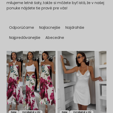
milujeme letné šaty
, takže si môžete byť istá, že v našej
ponuke nájdete tie pravé pre vás!
R
Odporúčame
Najlacnejšie
Najdrahšie
a
d
Najpredávanejšie
Abecedne
e
n
V
i
ý
e
p
p
i
r
s
o
p
d
r
u
o
New
Vyrobené v EÚ
New
Vyrobené v EÚ