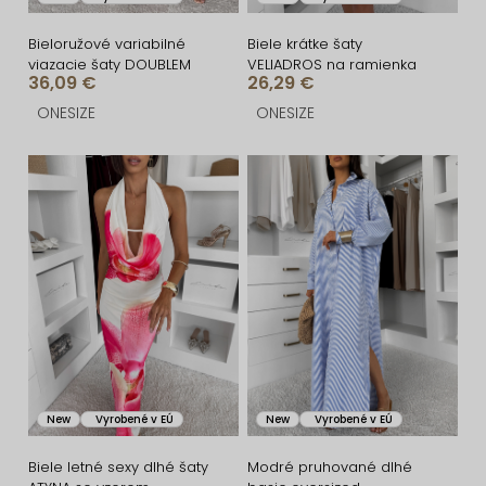
k
d
t
u
Bieloružové variabilné
Biele krátke šaty
viazacie šaty DOUBLEM
VELIADROS na ramienka
o
k
36,09 €
26,29 €
v
t
ONESIZE
ONESIZE
o
v
New
Vyrobené v EÚ
New
Vyrobené v EÚ
Biele letné sexy dlhé šaty
Modré pruhované dlhé