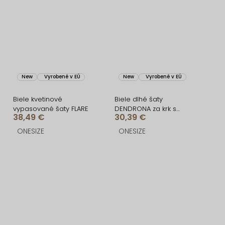
New
Vyrobené v EÚ
New
Vyrobené v EÚ
Biele kvetinové
Biele dlhé šaty
vypasované šaty FLARE
DENDRONA za krk s
38,49 €
30,39 €
výstrihom
ONESIZE
ONESIZE