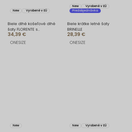
New
Vyrobené v EÚ
New
Vyrobené v EÚ
Predobjednávka
Biele dlhé košeľové dlhé
Biele krátke letné šaty
šaty FLORENTE s
BRINELLE
34,39 €
28,39 €
opaskom
ONESIZE
ONESIZE
New
New
Vyrobené v EÚ