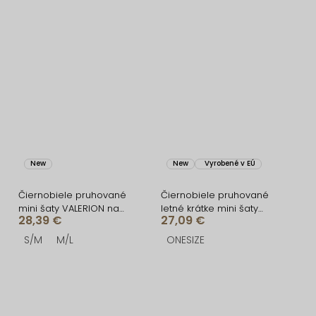
New
New
Vyrobené v EÚ
Čiernobiele pruhované
Čiernobiele pruhované
mini šaty VALERION na
letné krátke mini šaty
28,39 €
27,09 €
ramienka
BALUNE
S/M
M/L
ONESIZE