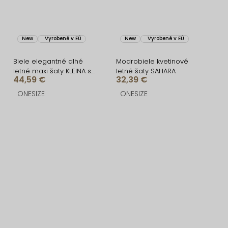
New
Vyrobené v EÚ
New
Vyrobené v EÚ
Biele elegantné dlhé
Modrobiele kvetinové
letné maxi šaty KLEINA s
letné šaty SAHARA
44,59 €
32,39 €
dlhým rukávom
ONESIZE
ONESIZE