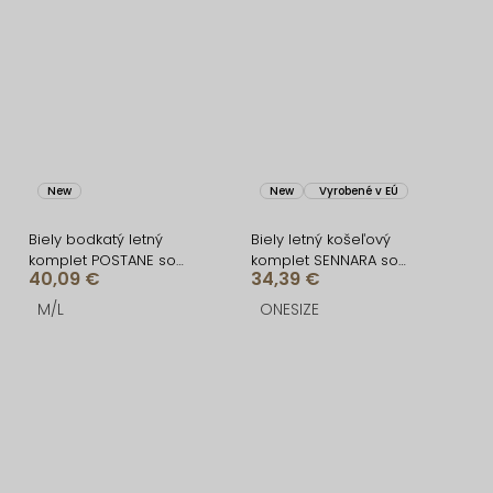
New
New
Vyrobené v EÚ
Biely bodkatý letný
Biely letný košeľový
komplet POSTANE so
komplet SENNARA so
40,09 €
34,39 €
sukňou
sukňou
M/L
ONESIZE