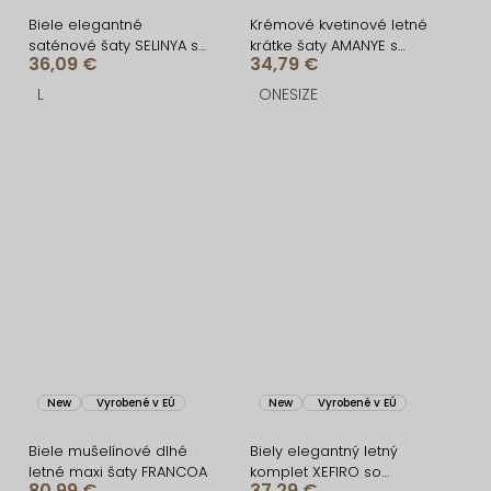
Biele elegantné
Krémové kvetinové letné
saténové šaty SELINYA s
krátke šaty AMANYE s
36,09 €
34,79 €
prestrihmi
kraťaskami
L
ONESIZE
New
Vyrobené v EÚ
New
Vyrobené v EÚ
Biele mušelínové dlhé
Biely elegantný letný
letné maxi šaty FRANCOA
komplet XEFIRO so
80,99 €
37,29 €