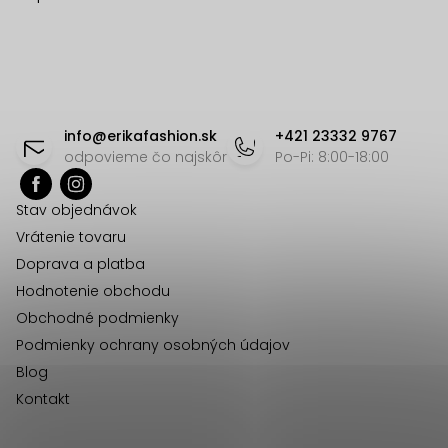
r
e
v
k
y
Z
v
á
ý
info
@
erikafashion.sk
+421 23332 9767
p
p
odpovieme čo najskôr
Po-Pi: 8:00-18:00
i
ä
s
Stav objednávok
t
u
Vrátenie tovaru
i
Doprava a platba
e
Hodnotenie obchodu
Obchodné podmienky
Podmienky ochrany osobných údajov
Blog
Kontakt