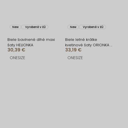
New
Vyrobené v EÚ
New
Vyrobené v EÚ
Biele bavlnené dlhé maxi
Biele letné krátke
šaty HELIONKA
kvetinové šaty ORIONKA s
30,39 €
33,19 €
kraťaskami
ONESIZE
ONESIZE