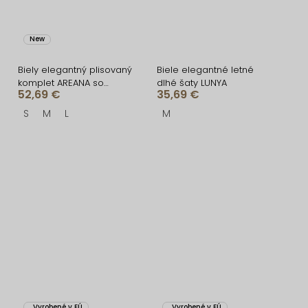
New
Biely elegantný plisovaný
Biele elegantné letné
komplet AREANA so
dlhé šaty LUNYA
52,69 €
35,69 €
sukňou
S
M
L
M
Vyrobené v EÚ
Vyrobené v EÚ