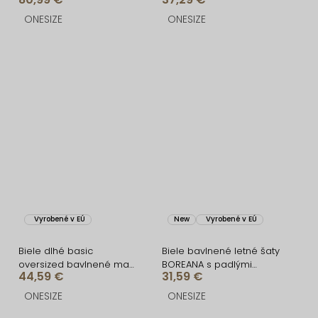
sukňou
ONESIZE
ONESIZE
Vyrobené v EÚ
New
Vyrobené v EÚ
Biele dlhé basic
Biele bavlnené letné šaty
oversized bavlnené maxi
BOREANA s padlými
44,59 €
31,59 €
košeľové šaty FLARETA
rukávmi
ONESIZE
ONESIZE