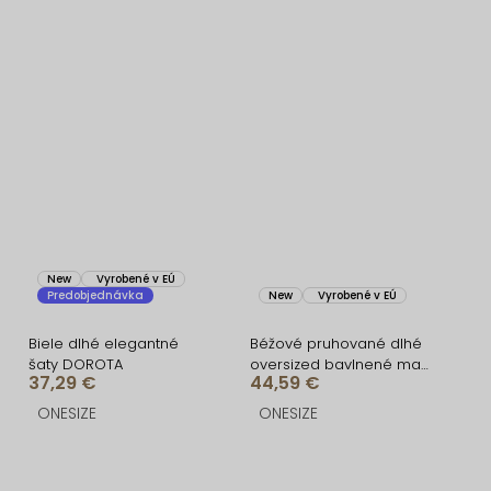
New
Vyrobené v EÚ
Predobjednávka
New
Vyrobené v EÚ
Biele dlhé elegantné
Béžové pruhované dlhé
šaty DOROTA
oversized bavlnené maxi
37,29 €
44,59 €
košeľové šaty FLARETA
ONESIZE
ONESIZE