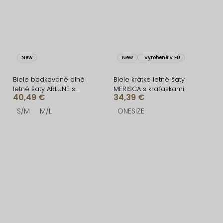
New
New
Vyrobené v EÚ
Biele bodkované dlhé
Biele krátke letné šaty
letné šaty ARLUNE s
MERISCA s kraťaskami
40,49 €
34,39 €
korzetom
S/M
M/L
ONESIZE