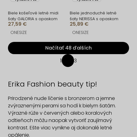
Biele košeľové letné midi
Biele jednoduché letné
šaty GALORIA s opaskom
šaty NERISSA s opaskom
27,59 €
25,89 €
ONESIZE
ONESIZE
Načítať 48 ďalších
O
1
3
S
v
t
l
r
á
Erika Fashion beauty tip!
á
d
n
a
Prirodzené nude líčenie s bronzerom a jemne
k
c
zvýraznenými perami sa hodí k bielym šatám.
o
v
Výrazné rúže v červených alebo koralových
i
a
odtieňoch môžu naopak vytvoriť zaujímavý
e
n
kontrast. Ešte viac vynikne aj dokonalé letné
p
i
opálenie.