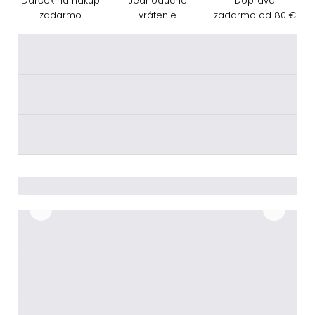
Darček na nákup
Jednoduché
Doprava
zadarmo
vrátenie
zadarmo od 80 €
________
________
________