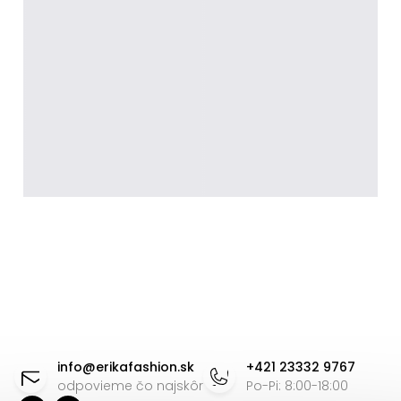
Z
á
info
@
erikafashion.sk
+421 23332 9767
p
odpovieme čo najskôr
Po-Pi: 8:00-18:00