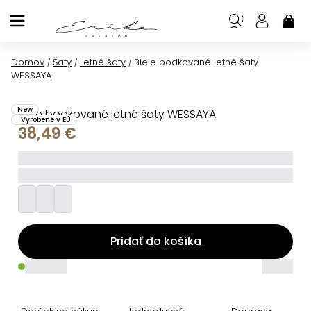
Prejsť
na
NÁK
KOŠ
obsah
Domov
Šaty
Letné šaty
Biele bodkované letné šaty
/
/
/
WESSAYA
New
Biele bodkované letné šaty WESSAYA
Vyrobené v EÚ
38,49 €
_____
_________
Pridať do košíka
_____
_____