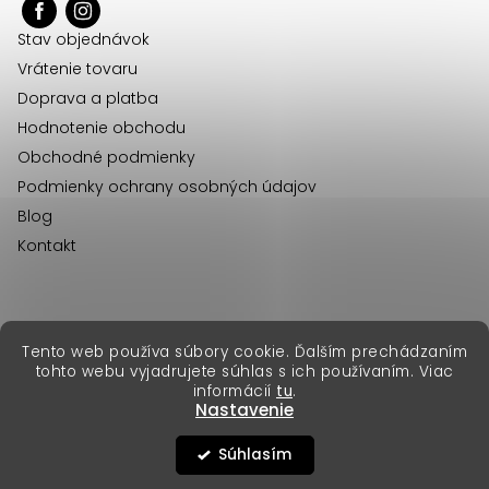
ä
Stav objednávok
t
Vrátenie tovaru
i
Doprava a platba
e
Hodnotenie obchodu
Obchodné podmienky
Podmienky ochrany osobných údajov
Blog
Kontakt
erikafashion.cz
Tento web používa súbory cookie. Ďalším prechádzaním
Copyright 2026
Erika Fashion
. Všetky práva vyhradené.
tohto webu vyjadrujete súhlas s ich používaním. Viac
Vytvoril Shoptet Premium
&
informácií
tu
.
Nastavenie
Súhlasím