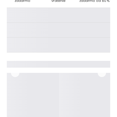
zadarmo
vrátenie
zadarmo od 80 €
________
________
________