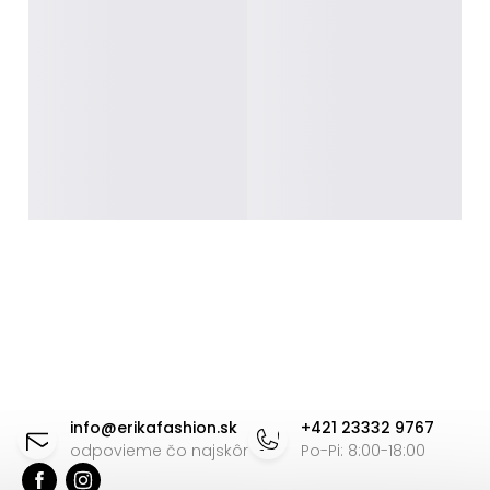
Z
á
info
@
erikafashion.sk
+421 23332 9767
p
odpovieme čo najskôr
Po-Pi: 8:00-18:00