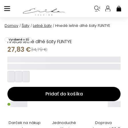
Prejsť
na
NÁK
KOŠ
obsah
Domov
Šaty
Letné šaty
Hnedé letné dlhé šaty FLINTYE
/
/
/
Vyrobené v EÚ
Hnedé letné dlhé šaty FLINTYE
27,83 €
34,79 €
_____
_________
Pridať do košíka
_____
_____
Darček na nákup
Jednoduché
Doprava