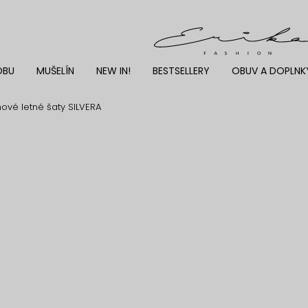
DBU
MUŠELÍN
NEW IN!
BESTSELLERY
OBUV A DOPLNK
nové letné šaty SILVERA