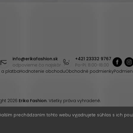
info
@
erikafashion.sk
+421 23332 9767
odpovieme čo najskôr
Po-Pi: 8:00-18:00
 a platba
Hodnotenie obchodu
Obchodné podmienky
Podmien
ght 2026
Erika Fashion
. Všetky práva vyhradené.
Ďalším prechádzaním tohto webu vyjadrujete súhlas s ich pou