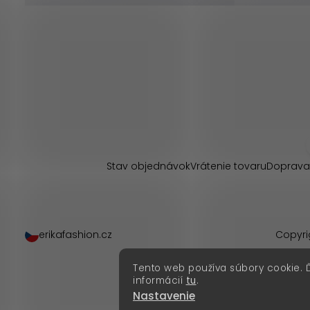
Z
á
p
Stav objednávok
Vrátenie tovaru
Doprava
ä
t
erikafashion.cz
Copyri
i
Tento web používa súbory cookie. 
e
informácií
tu
.
Nastavenie