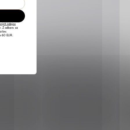
ných údajov
v. Z odberu sa
ailov.
je 60 EUR.