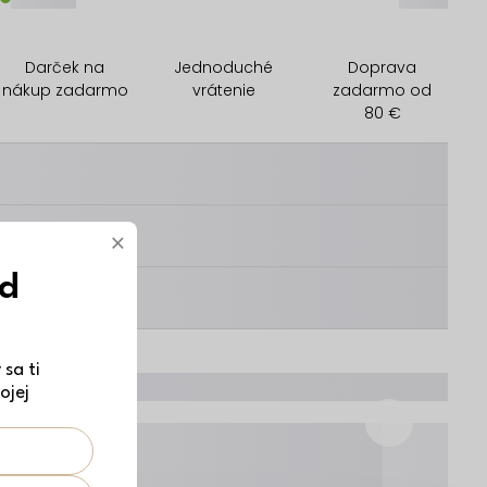
Darček na
Jednoduché
Doprava
nákup zadarmo
vrátenie
zadarmo od
80 €
________
________
×
ód
________
sa ti
ojej