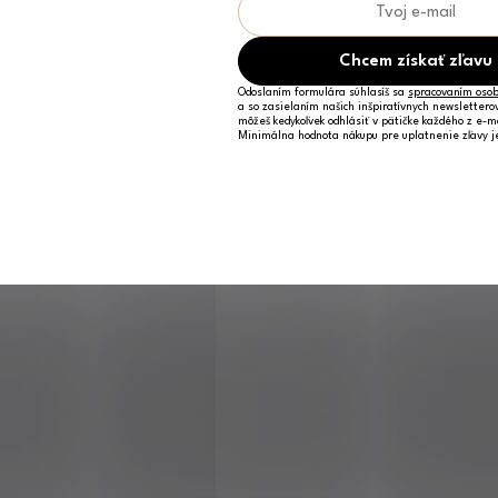
Chcem získať zľavu
Odoslaním formulára súhlasíš sa
spracovaním osob
a so zasielaním našich inšpiratívnych newslettero
môžeš kedykoľvek odhlásiť v pätičke každého z e-m
Minimálna hodnota nákupu pre uplatnenie zľavy 