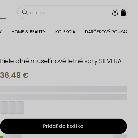
NÁKU
KOŠÍ
Y
HOME & BEAUTY
KOLEKCIA
DARČEKOVÝ POUKAZ
Biele dlhé mušelínové letné šaty SILVERA
36,49 €
_____
_________
Pridať do košíka
_____
_____