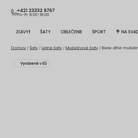
Prejsť
na
+421 23332 9767
Po-Pi: 8:00-18:00
obsah
ZĽAVY❗
ŠATY
OBLEČENIE
ŠPORT
💐 NA SVA
Domov
Šaty
Letné šaty
Mušelínové šaty
Biele dlhé mušelí
/
/
/
/
Vyrobené v EÚ