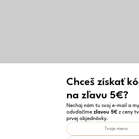
Chceš získať k
na zľavu 5€?
Nechaj nám tu svoj e-mail a my 
odvďačíme
zľavou 5€
z ceny tv
prvej objednávky.