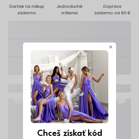
Darček na nákup
Jednoduché
Doprava
zadarmo
vrátenie
zadarmo od 80 €
________
×
________
________
Chceš získať kód