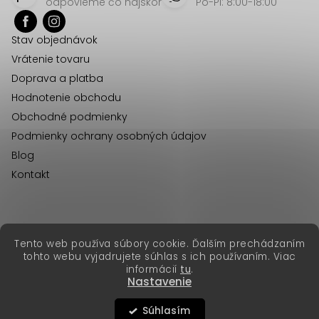
p
odpovieme čo najskôr
Po-Pi: 8:00-18:00
ä
Stav objednávok
t
Vrátenie tovaru
i
Doprava a platba
e
Hodnotenie obchodu
Obchodné podmienky
Podmienky ochrany osobných údajov
Blog
Kontakt
erikafashion.cz
Tento web používa súbory cookie. Ďalším prechádzaním
Copyright 2026
Erika Fashion
. Všetky práva vyhradené.
tohto webu vyjadrujete súhlas s ich používaním. Viac
Vytvoril Shoptet Premium
&
informácií
tu
.
Nastavenie
Súhlasím