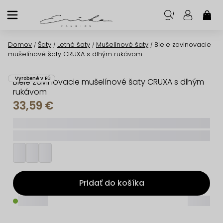
Prejsť
na
NÁK
KOŠ
obsah
Domov
Šaty
Letné šaty
Mušelínové šaty
Biele zavinovacie
/
/
/
/
mušelínové šaty CRUXA s dlhým rukávom
Vyrobené v EÚ
Biele zavinovacie mušelínové šaty CRUXA s dlhým
rukávom
33,59 €
_____
_________
Pridať do košíka
_____
_____