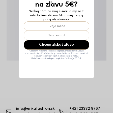
na zľavu 5€?
Nechaj nám tu svoj e-mail a my sa ti
odvďačíme
zľavou 5€
z ceny tvojej
prvej objednávky.
Chcem získať zľavu
Odoslaním formulára súhlasíš sa
spracovaním osobných údajov
a so zasielaním našich inšpiratívnych newsletterov. Z odberu sa môžeš
kedykoľvek odhlásiť v pätičke každého z e-mailov.
Minimálna hodnota nákupu pre uplatnenie zľavy je 60 EUR.
Z
á
info
@
erikafashion.sk
+421 23332 9767