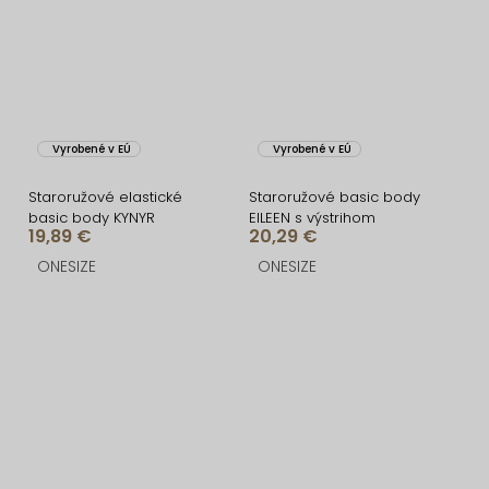
Vyrobené v EÚ
Vyrobené v EÚ
Staroružové elastické
Staroružové basic body
basic body KYNYR
EILEEN s výstrihom
19,89 €
20,29 €
ONESIZE
ONESIZE