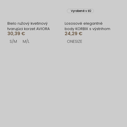
Vyrobené v EÚ
Bielo ružový kvetinový
Lososové elegantné
tvarujúci korzet AVIORA
body KORBIX s výstrihom
30,39 €
24,29 €
S/M
M/L
ONESIZE