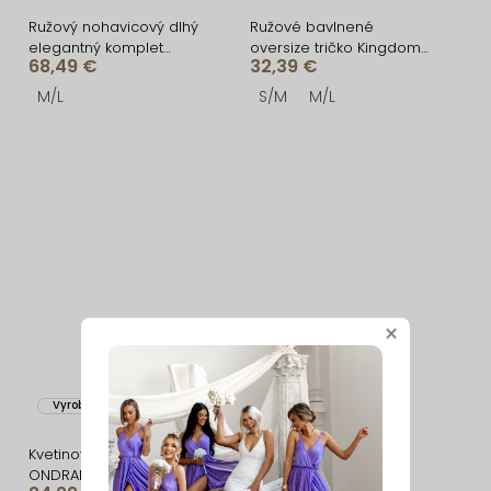
Ružový nohavicový dlhý
Ružové bavlnené
elegantný komplet
oversize tričko Kingdom
68,49 €
32,39 €
IMPACT
s perlami
M/L
S/M
M/L
×
Vyrobené v EÚ
Vyrobené v EÚ
Kvetinový elegantný top
Staroružový basic
ONDRALIS
nohavicový komplet