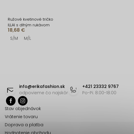
Ružové kvetinové tričko
ILLAI s dlhým rukávom
18,68 €
S/M
M/L
O
v
l
á
Z
d
á
info
@
erikafashion.sk
+421 23332 9767
a
p
odpovieme čo najskôr
Po-Pi: 8:00-18:00
c
ä
i
Stav objednávok
t
e
Vrátenie tovaru
p
i
Doprava a platba
r
e
Hodnotenie obchodu