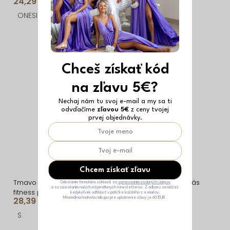
24,29 €
36,09 €
MYRLYN
ONESIZE
ONESIZE
Chceš získať kód
na zľavu 5€?
Nechaj nám tu svoj e-mail a my sa ti
odvďačíme
zľavou 5€
z ceny tvojej
prvej objednávky.
Chcem získať zľavu
Tmavo ružová športová
Ružový športový top pás
Odoslaním formulára súhlasíš sa
spracovaním osobných údajov
a so zasielaním našich inšpiratívnych newsletterov. Z odberu sa môžeš
fitness podprsenka
cez prsia OPERIN
kedykoľvek odhlásiť v pätičke každého z e-mailov.
28,39 €
24,29 €
Minimálna hodnota nákupu pre uplatnenie zľavy je 60 EUR.
HALIVO
S
S
M
L