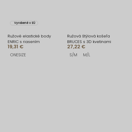
Vyrobené v EÚ
Ružové elastické body
Ružová štýlová košeľa
ENRIC s riasením
BRUCES s 3D kvetinami
19,31 €
27,22 €
ONESIZE
S/M
M/L