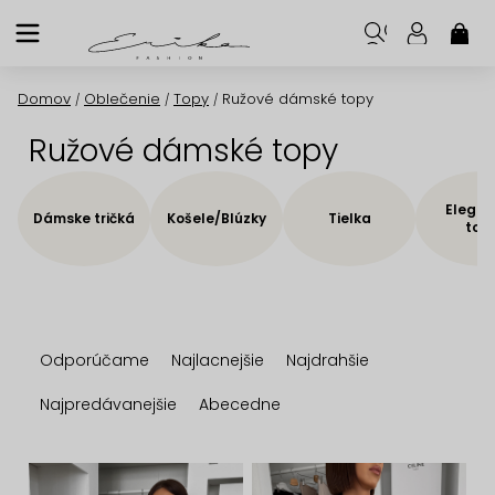
Prejsť
na
NÁK
KOŠ
obsah
Domov
Oblečenie
Topy
Ružové dámské topy
/
/
/
Ružové dámské topy
Elegan
Dámske tričká
Košele/Blúzky
Tielka
top
R
Odporúčame
Najlacnejšie
Najdrahšie
a
d
Najpredávanejšie
Abecedne
e
n
V