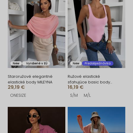
i
ý
e
p
p
i
r
s
o
p
d
r
u
o
New
Vyrobené v EÚ
New
Predobjednávka
k
d
t
u
Staroružové elegantné
Ružové elastické
elastické body MILEYNA
sťahujúce basic body
o
k
29,19 €
16,19 €
ELYRO
v
t
ONESIZE
S/M
M/L
o
v