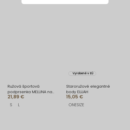
Vyrobené v EÚ
Ružová športová
Staroružové elegantné
podprsenka MELUNA na
body ELIJAH
21,89 €
15,05 €
ramienka
S
L
ONESIZE