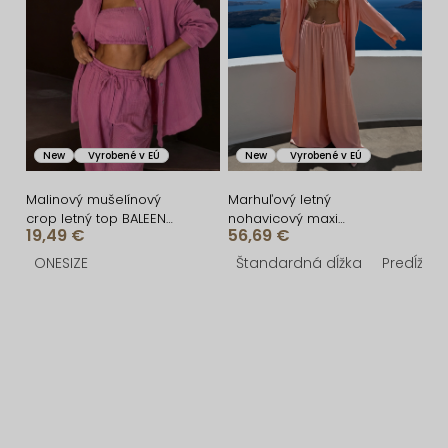
New
Vyrobené v EÚ
New
Vyrobené v EÚ
Malinový mušelínový
Marhuľový letný
crop letný top BALEEN
nohavicový maxi
19,49 €
56,69 €
pás cez prsia
košeľový komplet
NOVELAYA
ONESIZE
Štandardná dĺžka
Predĺžená