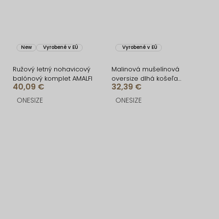
New
Vyrobené v EÚ
Vyrobené v EÚ
Ružový letný nohavicový
Malinová mušelínová
balónový komplet AMALFI
oversize dlhá košeľa
40,09 €
32,39 €
MEKATHY
ONESIZE
ONESIZE