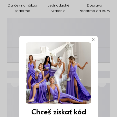
Darček na nákup
Jednoduché
Doprava
zadarmo
vrátenie
zadarmo od 80 €
________
×
________
________
Chceš získať kód