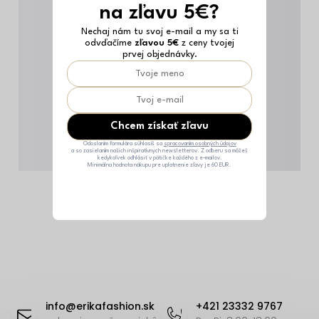
na zľavu 5€?
Nechaj nám tu svoj e-mail a my sa ti
odvďačíme
zľavou 5€
z ceny tvojej
prvej objednávky.
Chcem získať zľavu
Odoslaním formulára súhlasíš sa
spracovaním osobných údajov
a so zasielaním našich inšpiratívnych newsletterov. Z odberu sa môžeš
kedykoľvek odhlásiť v pätičke každého z e-mailov.
Minimálna hodnota nákupu pre uplatnenie zľavy je 60 EUR.
Z
á
info
@
erikafashion.sk
+421 23332 9767