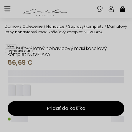
Prejsť
na
NÁK
KOŠ
obsah
Domov
Oblečenie
Nohavice
Súpravy/Komplety
Marhuľový
/
/
/
/
letný nohavicový maxi košeľový komplet NOVELAYA
New
Marhuľový letný nohavicový maxi košeľový
Vyrobené v EÚ
komplet NOVELAYA
56,69 €
_____
_________
Pridať do košíka
_____
_____