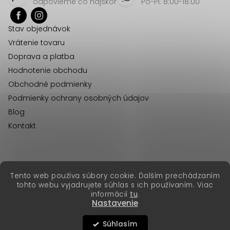
p
odpovieme čo najskôr
Po-Pi: 8:00-18:00
ä
Stav objednávok
t
Vrátenie tovaru
i
Doprava a platba
e
Hodnotenie obchodu
Obchodné podmienky
Podmienky ochrany osobných údajov
Blog
Kontakt
erikafashion.cz
Tento web používa súbory cookie. Ďalším prechádzaním
Copyright 2026
Erika Fashion
. Všetky práva vyhradené.
tohto webu vyjadrujete súhlas s ich používaním. Viac
Vytvoril Shoptet Premium
&
informácií
tu
.
Nastavenie
Súhlasím