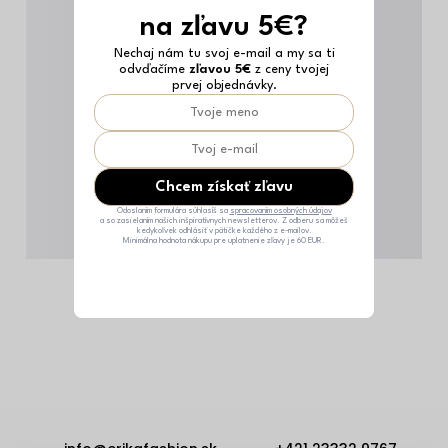
na zľavu 5€?
Nechaj nám tu svoj e-mail a my sa ti
odvďačíme
zľavou 5€
z ceny tvojej
prvej objednávky.
Chcem získať zľavu
Odoslaním formulára súhlasíš sa
spracovaním osobných údajov
a so zasielaním našich inšpiratívnych newsletterov. Z odberu sa môžeš
kedykoľvek odhlásiť v pätičke každého z e-mailov.
Minimálna hodnota nákupu pre uplatnenie zľavy je 60 EUR.
Z
á