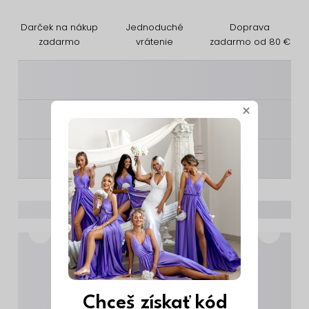
Darček na nákup
Jednoduché
Doprava
zadarmo
vrátenie
zadarmo od 80 €
________
×
________
________
Chceš získať kód