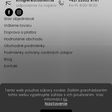
info
@
erikafashion.sk
+421 23332 9767
p
odpovieme čo najskôr
Po-Pi: 8:00-18:00
ä
Stav objednávok
t
Vrátenie tovaru
i
Doprava a platba
e
Hodnotenie obchodu
Obchodné podmienky
Podmienky ochrany osobných údajov
Blog
Kontakt
erikafashion.cz
Tento web používa súbory cookie. Ďalším prechádzaním
Copyright 2026
Erika Fashion
. Všetky práva vyhradené.
tohto webu vyjadrujete súhlas s ich používaním. Viac
Vytvoril Shoptet Premium
&
informácií
tu
.
Nastavenie