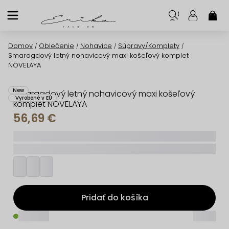
Prejsť
na
NÁK
KOŠ
obsah
Domov
Oblečenie
Nohavice
Súpravy/Komplety
/
/
/
/
Smaragdový letný nohavicový maxi košeľový komplet
NOVELAYA
New
Smaragdový letný nohavicový maxi košeľový
Vyrobené v EÚ
komplet NOVELAYA
56,69 €
_____
_________
Pridať do košíka
_____
_____