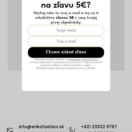
na zľavu 5€?
Nechaj nám tu svoj e-mail a my sa ti
odvďačíme
zľavou 5€
z ceny tvojej
prvej objednávky.
Chcem získať zľavu
Odoslaním formulára súhlasíš sa
spracovaním osobných údajov
a so zasielaním našich inšpiratívnych newsletterov. Z odberu sa môžeš
kedykoľvek odhlásiť v pätičke každého z e-mailov.
Minimálna hodnota nákupu pre uplatnenie zľavy je 60 EUR.
Z
á
info
@
erikafashion.sk
+421 23332 9767