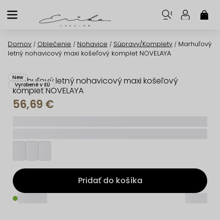
Prejsť
na
NÁK
KOŠ
obsah
Domov
Oblečenie
Nohavice
Súpravy/Komplety
Marhuľový
/
/
/
/
letný nohavicový maxi košeľový komplet NOVELAYA
New
Marhuľový letný nohavicový maxi košeľový
Vyrobené v EÚ
komplet NOVELAYA
56,69 €
_____
_________
Pridať do košíka
_____
_____