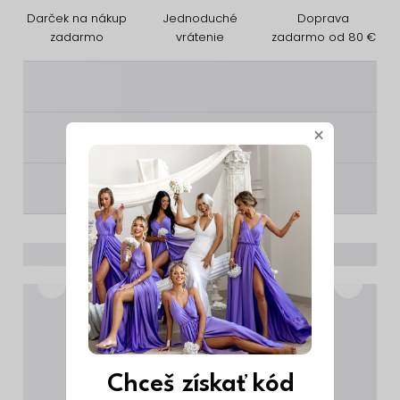
Darček na nákup
Jednoduché
Doprava
zadarmo
vrátenie
zadarmo od 80 €
________
×
________
________
Chceš získať kód