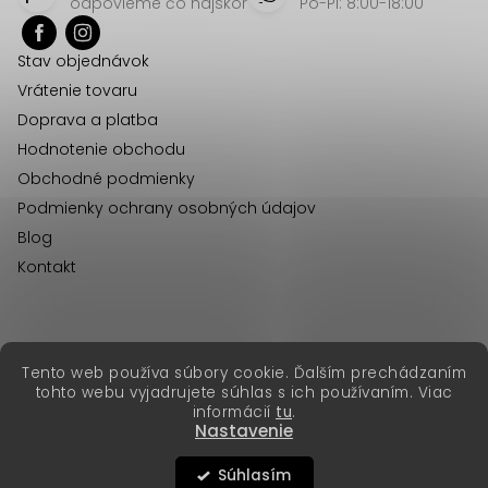
p
odpovieme čo najskôr
Po-Pi: 8:00-18:00
ä
Stav objednávok
t
Vrátenie tovaru
i
Doprava a platba
e
Hodnotenie obchodu
Obchodné podmienky
Podmienky ochrany osobných údajov
Blog
Kontakt
erikafashion.cz
Tento web používa súbory cookie. Ďalším prechádzaním
Copyright 2026
Erika Fashion
. Všetky práva vyhradené.
tohto webu vyjadrujete súhlas s ich používaním. Viac
Vytvoril Shoptet Premium
&
informácií
tu
.
Nastavenie
Súhlasím