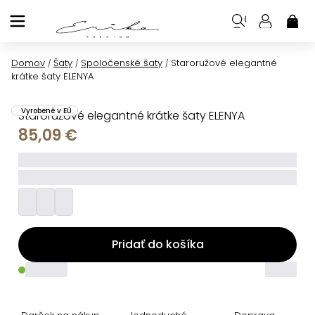
Prejsť
na
NÁK
KOŠ
obsah
Domov
Šaty
Spoločenské šaty
Staroružové elegantné
/
/
/
krátke šaty ELENYA
Vyrobené v EÚ
Staroružové elegantné krátke šaty ELENYA
85,09 €
_____
_________
Pridať do košíka
_____
_____