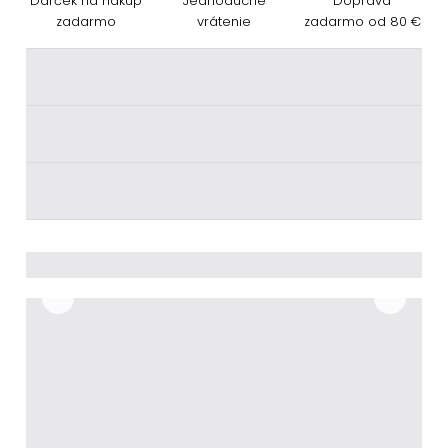
Darček na nákup
Jednoduché
Doprava
zadarmo
vrátenie
zadarmo od 80 €
________
________
________