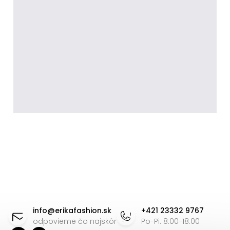
Z
á
info
@
erikafashion.sk
+421 23332 9767
p
odpovieme čo najskôr
Po-Pi: 8:00-18:00