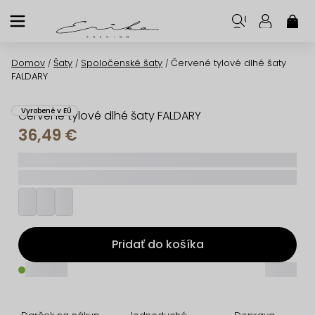
Prejsť
na
NÁK
KOŠ
obsah
Domov
Šaty
Spoločenské šaty
Červené tylové dlhé šaty
/
/
/
FALDARY
Vyrobené v EÚ
Červené tylové dlhé šaty FALDARY
36,49 €
_____
_________
Pridať do košíka
_____
_____