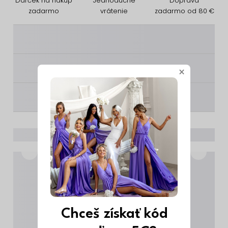
Darček na nákup
Jednoduché
Doprava
zadarmo
vrátenie
zadarmo od 80 €
________
________
×
________
Chceš získať kód