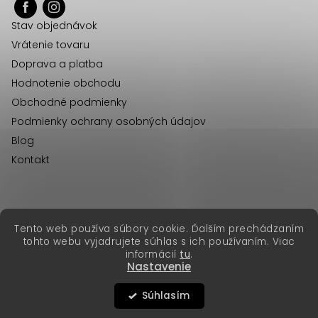
ä
Stav objednávok
t
Vrátenie tovaru
i
Doprava a platba
e
Hodnotenie obchodu
Obchodné podmienky
Podmienky ochrany osobných údajov
Blog
Kontakt
erikafashion.cz
Tento web používa súbory cookie. Ďalším prechádzaním
Copyright 2026
Erika Fashion
. Všetky práva vyhradené.
tohto webu vyjadrujete súhlas s ich používaním. Viac
Vytvoril Shoptet Premium
&
informácií
tu
.
Nastavenie
Súhlasím