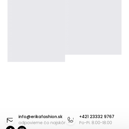
Z
á
info
@
erikafashion.sk
+421 23332 9767
p
odpovieme čo najskôr
Po-Pi: 8:00-18:00