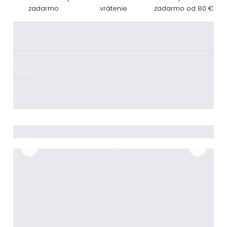
zadarmo
vrátenie
zadarmo od 80 €
________
________
________