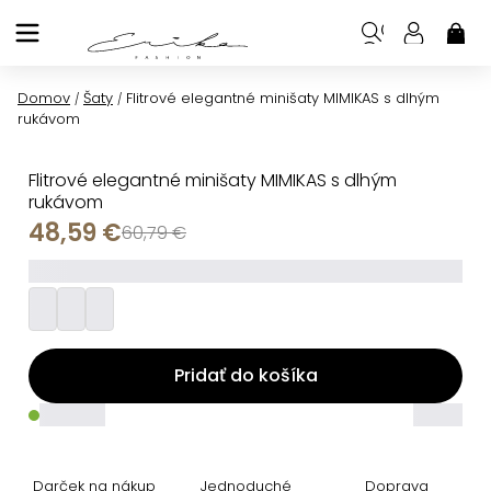
Prejsť
na
NÁK
KOŠ
obsah
Domov
Šaty
Flitrové elegantné minišaty MIMIKAS s dlhým
/
/
rukávom
Flitrové elegantné minišaty MIMIKAS s dlhým
rukávom
48,59 €
60,79 €
_________
Pridať do košíka
_____
_____
Darček na nákup
Jednoduché
Doprava