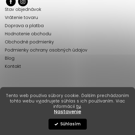
ä
Stav objednávok
t
Vrátenie tovaru
i
Doprava a platba
e
Hodnotenie obchodu
Obchodné podmienky
Podmienky ochrany osobných údajov
Blog
Kontakt
erikafashion.cz
Tento web používa súbory cookie. Ďalším prechádzaním
Copyright 2026
Erika Fashion
. Všetky práva vyhradené.
tohto webu vyjadrujete súhlas s ich používaním. Viac
Vytvoril Shoptet Premium
&
informácií
tu
.
Nastavenie
Súhlasím