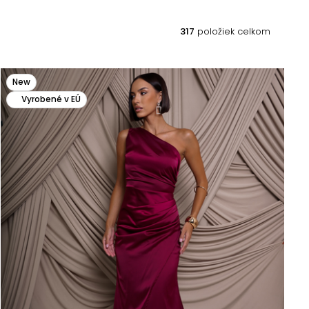
317
položiek celkom
New
Vyrobené v EÚ