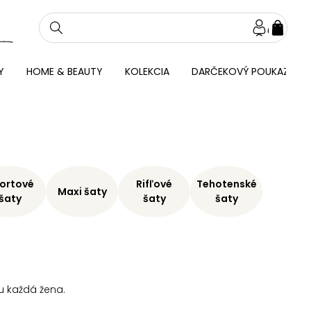
NÁKU
KOŠÍ
Y
HOME & BEAUTY
KOLEKCIA
DARČEKOVÝ POUKAZ
ortové
Rifľové
Tehotenské
Maxi šaty
šaty
šaty
šaty
u každá žena.