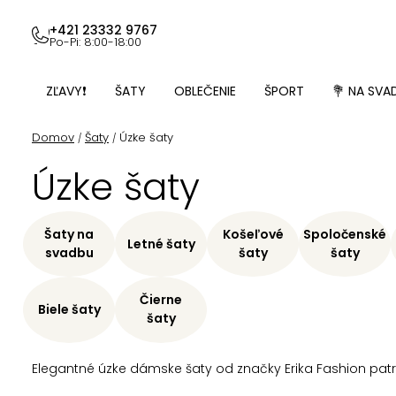
Prejsť
na
+421 23332 9767
Po-Pi: 8:00-18:00
obsah
ZĽAVY❗
ŠATY
OBLEČENIE
ŠPORT
💐 NA SVA
Domov
Šaty
Úzke šaty
/
/
Úzke šaty
Šaty na
Košeľové
Spoločenské
Letné šaty
svadbu
šaty
šaty
Čierne
Biele šaty
šaty
Elegantné úzke dámske šaty od značky Erika Fashion pat