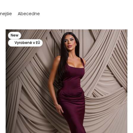
nejšie
Abecedne
New
Vyrobené v EÚ