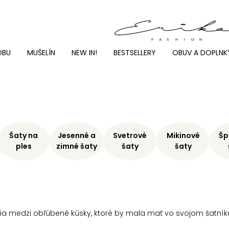
DBU
MUŠELÍN
NEW IN!
BESTSELLERY
OBUV A DOPLNK
Šaty na
Jesenné a
Svetrové
Mikinové
Šp
ples
zimné šaty
šaty
šaty
ria medzi obľúbené kúsky, ktoré by mala mať vo svojom šatník