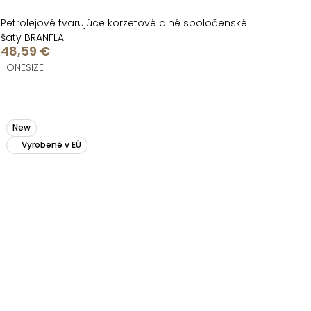
Petrolejové tvarujúce korzetové dlhé spoločenské
šaty BRANFLA
48,59 €
ONESIZE
New
Vyrobené v EÚ