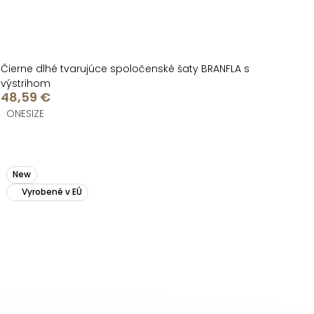
Čierne dlhé tvarujúce spoločenské šaty BRANFLA s
výstrihom
48,59 €
ONESIZE
New
Vyrobené v EÚ