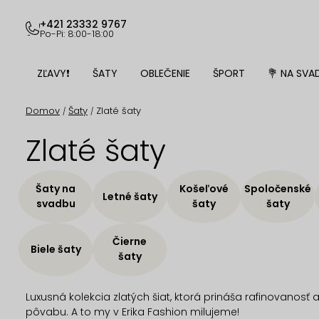
Prejsť
na
+421 23332 9767
Po-Pi: 8:00-18:00
obsah
ZĽAVY❗
ŠATY
OBLEČENIE
ŠPORT
💐 NA SVA
Domov
Šaty
Zlaté šaty
/
/
Zlaté šaty
Šaty na
Košeľové
Spoločenské
Letné šaty
svadbu
šaty
šaty
Čierne
Biele šaty
šaty
Luxusná kolekcia zlatých šiat, ktorá prináša rafinovanosť 
pôvabu. A to my v Erika Fashion milujeme!