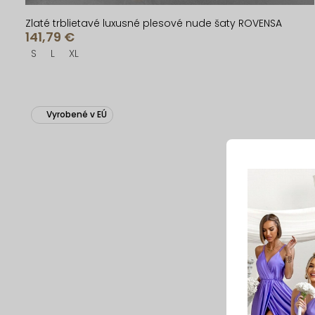
Zlaté trblietavé luxusné plesové nude šaty ROVENSA
141,79 €
S
L
XL
Vyrobené v EÚ