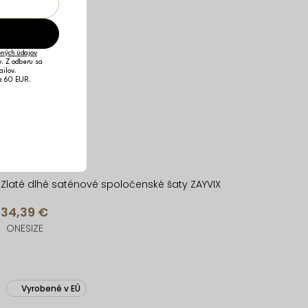
ných údajov
v. Z odberu sa
ailov.
je 60 EUR.
Zlaté dlhé saténové spoločenské šaty ZAYVIX
34,39 €
ONESIZE
Vyrobené v EÚ