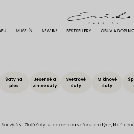
DBU
MUŠELÍN
NEW IN!
BESTSELLERY
OBUV A DOPLNK
Šaty na
Jesenné a
Svetrové
Mikinové
Šp
ples
zimné šaty
šaty
šaty
a žiarivý štýl. Zlaté šaty sú dokonalou voľbou pre tých, ktorí 