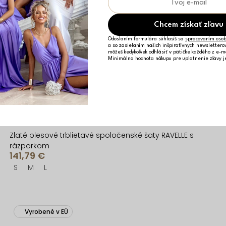
Chcem získať zľavu
Odoslaním formulára súhlasíš sa
spracovaním osob
a so zasielaním našich inšpiratívnych newslettero
môžeš kedykoľvek odhlásiť v pätičke každého z e-m
Minimálna hodnota nákupu pre uplatnenie zľavy 
Zlaté plesové trblietavé spoločenské šaty RAVELLE s
rázporkom
141,79 €
S
M
L
Vyrobené v EÚ