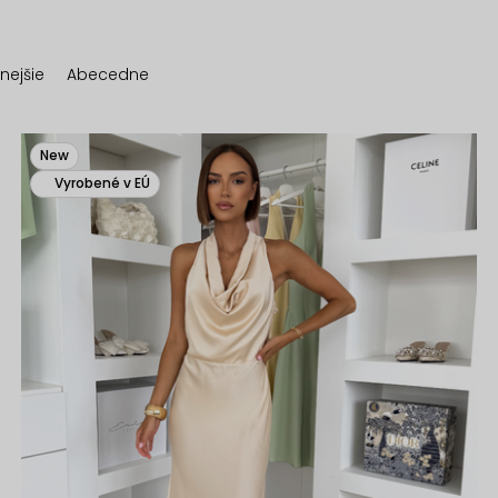
nejšie
Abecedne
New
Vyrobené v EÚ