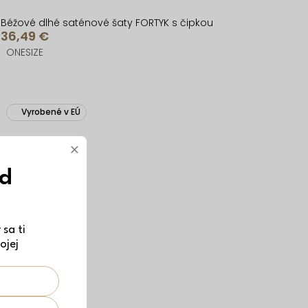
Béžové dlhé saténové šaty FORTYK s čipkou
36,49 €
ONESIZE
Vyrobené v EÚ
×
ód
sa ti
ojej