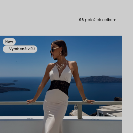
96
položiek celkom
New
Vyrobené v EÚ