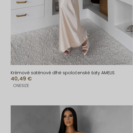
d
d
u
u
k
k
t
t
o
o
v
v
Krémové saténové dlhé spoločenské šaty AMELIS
40,49 €
ONESIZE