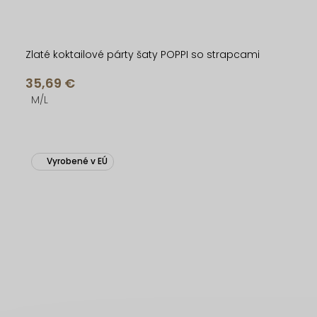
Zlaté koktailové párty šaty POPPI so strapcami
35,69 €
M/L
Vyrobené v EÚ