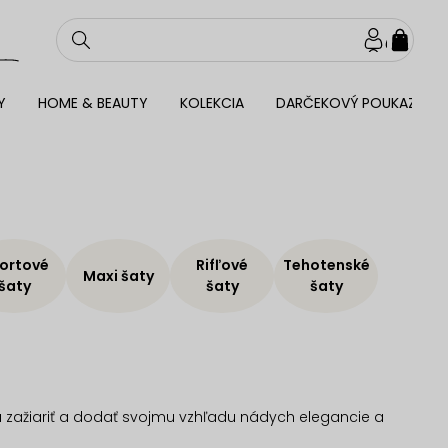
NÁKU
KOŠÍ
Y
HOME & BEAUTY
KOLEKCIA
DARČEKOVÝ POUKAZ
ortové
Rifľové
Tehotenské
Maxi šaty
šaty
šaty
šaty
chcú zažiariť a dodať svojmu vzhľadu nádych elegancie a