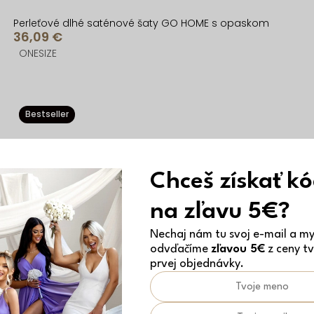
Perleťové dlhé saténové šaty GO HOME s opaskom
36,09 €
ONESIZE
Bestseller
Chceš získať k
na zľavu 5€?
Nechaj nám tu svoj e-mail a my 
odvďačíme
zľavou 5€
z ceny tv
prvej objednávky.