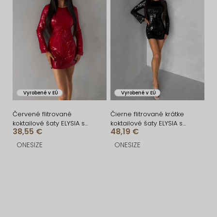
Vyrobené v EÚ
Vyrobené v EÚ
Červené flitrované
Čierne flitrované krátke
koktailové šaty ELYSIA s
koktailové šaty ELYSIA s
38,55 €
48,19 €
kraťaskami
kraťaskami
ONESIZE
ONESIZE