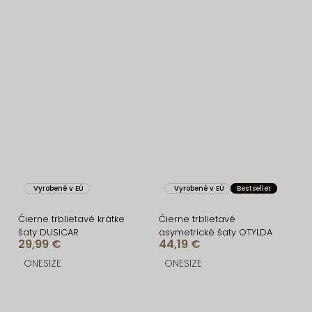
Vyrobené v EÚ
Vyrobené v EÚ
Bestseller
Čierne trblietavé krátke
Čierne trblietavé
šaty DUSICAR
asymetrické šaty OTYLDA
29,99 €
44,19 €
ONESIZE
ONESIZE