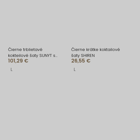
Čierne trblietavé
Čierne krátke koktailové
kokteilové šaty SUNYT s
šaty SHIREN
101,29 €
26,55 €
výstrihom
L
L