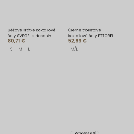
Béžové krátke koktailové
Čierne trblietavé
šaty SVEGEL s riasením
koktailové šaty ETTOREL
80,71 €
52,69 €
S
M
L
M/L
Vyrobené v EÚ