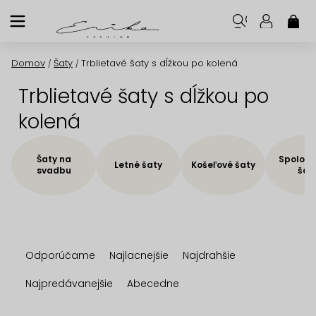
Prejsť
na
NÁK
KOŠ
obsah
Domov
Šaty
Trblietavé šaty s dĺžkou po kolená
/
/
Trblietavé šaty s dĺžkou po
kolená
Šaty na
Spoloče
Letné šaty
Košeľové šaty
svadbu
šat
R
Odporúčame
Najlacnejšie
Najdrahšie
a
d
Najpredávanejšie
Abecedne
e