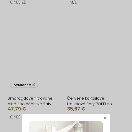
ONESIZE
M/L
Vyrobené v EÚ
Smaragdové flitrované
Červené koktailové
dlhé spoločenské šaty
trblietavé šaty POPPI so
47,79 €
35,67 €
FAIDURI s vlečkou
strapcami
ONESIZE
S/M
M/L
×