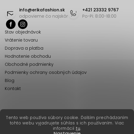
d
á
info
@
erikafashion.sk
+421 23332 9767
a
p
odpovieme čo najskôr
Po-Pi: 8:00-18:00
c
ä
i
Stav objednávok
t
e
Vrátenie tovaru
p
i
Doprava a platba
r
e
Hodnotenie obchodu
v
Obchodné podmienky
k
Podmienky ochrany osobných údajov
y
Blog
v
Kontakt
ý
p
i
s
erikafashion.cz
Tento web používa súbory cookie. Ďalším prechádzaním
Copyright 2026
Erika Fashion
. Všetky práva vyhradené.
u
tohto webu vyjadrujete súhlas s ich používaním. Viac
Vytvoril Shoptet Premium
&
informácií
tu
.
Nastavenie