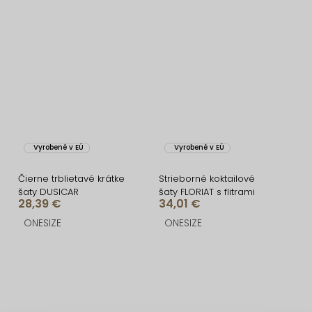
Vyrobené v EÚ
Vyrobené v EÚ
Čierne trblietavé krátke
Strieborné koktailové
šaty DUSICAR
šaty FLORIAT s flitrami
28,39 €
34,01 €
ONESIZE
ONESIZE
O
v
l
á
Z