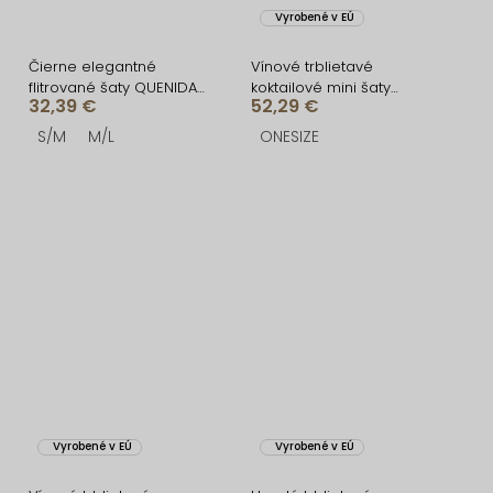
Vyrobené v EÚ
Čierne elegantné
Vínové trblietavé
flitrované šaty QUENIDA
koktailové mini šaty
32,39 €
52,29 €
so strapcami
YSTERA s výstrihom
S/M
M/L
ONESIZE
Vyrobené v EÚ
Vyrobené v EÚ