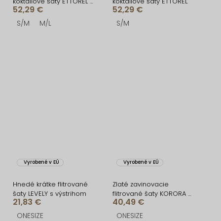
koktailové šaty ETTOREL s
koktailové šaty ETTOREL
52,29 €
52,29 €
kamienkami
S/M
M/L
S/M
Vyrobené v EÚ
Vyrobené v EÚ
Hnedé krátke flitrované
Zlaté zavinovacie
šaty LEVELY s výstrihom
flitrované šaty KORORA s
21,83 €
40,49 €
dlhým rukávom
ONESIZE
ONESIZE