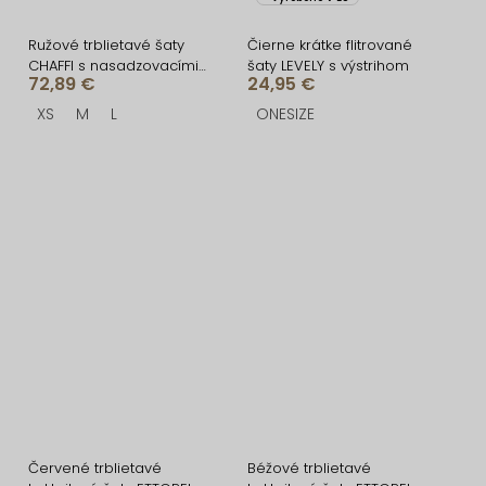
Ružové trblietavé šaty
Čierne krátke flitrované
CHAFFI s nasadzovacími
šaty LEVELY s výstrihom
72,89 €
24,95 €
ramienkami
XS
M
L
ONESIZE
Červené trblietavé
Béžové trblietavé