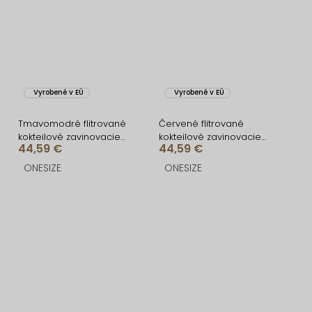
Vyrobené v EÚ
Vyrobené v EÚ
Tmavomodré flitrované
Červené flitrované
kokteilové zavinovacie
kokteilové zavinovacie
44,59 €
44,59 €
šaty ARDELE
šaty ARDELE
ONESIZE
ONESIZE