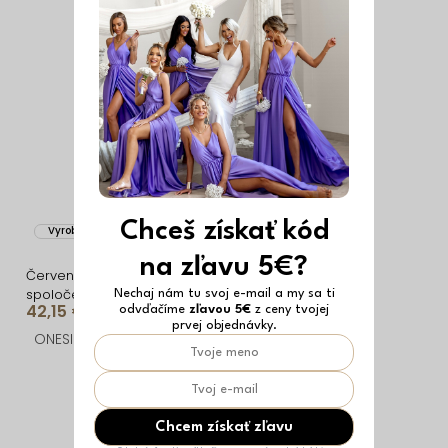
Chceš získať kód
Vyrobené v EÚ
Vyrobené v EÚ
na zľavu 5€?
Červené flitrované
Červené flitrované
spoločenské zavinovacie
koktailové mini šaty
Nechaj nám tu svoj e-mail a my sa ti
42,15 €
31,02 €
odvďačíme
zľavou 5€
z ceny tvojej
mini šaty CURELON
SOKIRA s dlhým rukávom
prvej objednávky.
ONESIZE
ONESIZE
Chcem získať zľavu