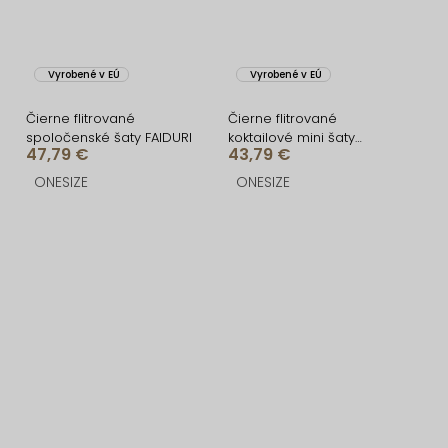
Vyrobené v EÚ
Vyrobené v EÚ
Čierne flitrované
Čierne flitrované
spoločenské šaty FAIDURI
koktailové mini šaty
47,79 €
43,79 €
YORIXA
ONESIZE
ONESIZE