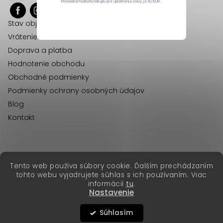
Minimálna hodnota nákupu pre uplatnenie zľavy je 60 EUR.
ä
Stav objednávok
t
Vrátenie tovaru
i
Doprava a platba
e
Hodnotenie obchodu
Obchodné podmienky
Podmienky ochrany osobných údajov
Blog
Kontakt
erikafashion.cz
Tento web používa súbory cookie. Ďalším prechádzaním
Copyright 2026
Erika Fashion
. Všetky práva vyhradené.
tohto webu vyjadrujete súhlas s ich používaním. Viac
Vytvoril Shoptet Premium
&
informácií
tu
.
Nastavenie
Súhlasím