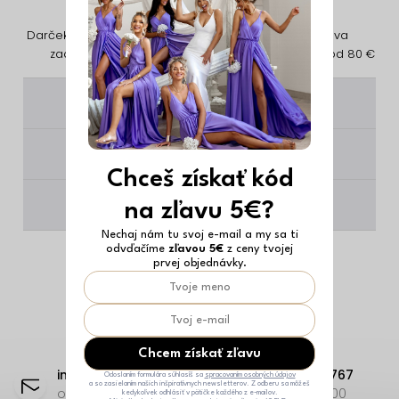
Darček na nákup
Jednoduché
Doprava
zadarmo
vrátenie
zadarmo od 80 €
________
________
Chceš získať kód
________
na zľavu 5€?
Nechaj nám tu svoj e-mail a my sa ti
odvďačíme
zľavou 5€
z ceny tvojej
prvej objednávky.
Z
Chcem získať zľavu
á
info
@
erikafashion.sk
+421 23332 9767
Odoslaním formulára súhlasíš sa
spracovaním osobných údajov
a so zasielaním našich inšpiratívnych newsletterov. Z odberu sa môžeš
p
odpovieme čo najskôr
Po-Pi: 8:00-18:00
kedykoľvek odhlásiť v pätičke každého z e-mailov.