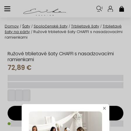
Prejsť
na
NÁK
KOŠ
obsah
Domov
Šaty
Spoločenské šaty
Trblietavé šaty
Trblietavé
/
/
/
/
šaty na párty
Ružové trblietavé šaty CHAFFI s nasadzovacími
/
ramienkami
Ružové trblietavé šaty CHAFFI s nasadzovacími
ramienkami
72,89 €
_____
_________
×
Pridať do košíka
_____
_____