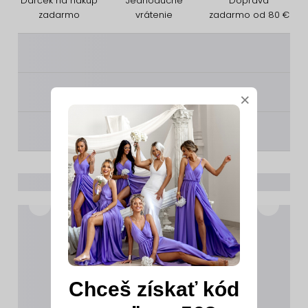
Darček na nákup
Jednoduché
Doprava
zadarmo
vrátenie
zadarmo od 80 €
________
________
×
________
Chceš získať kód