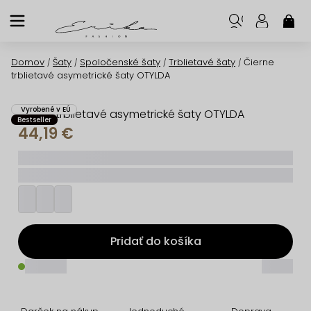
Prejsť
na
NÁK
KOŠ
obsah
Domov
Šaty
Spoločenské šaty
Trblietavé šaty
Čierne
/
/
/
/
trblietavé asymetrické šaty OTYLDA
Vyrobené v EÚ
Čierne trblietavé asymetrické šaty OTYLDA
Bestseller
44,19 €
_____
_________
Pridať do košíka
_____
_____