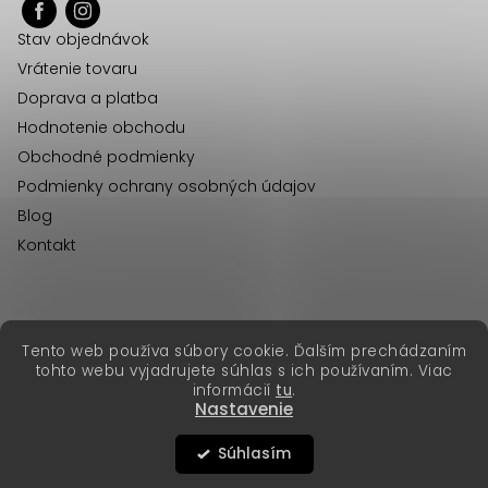
ä
Stav objednávok
t
Vrátenie tovaru
i
Doprava a platba
e
Hodnotenie obchodu
Obchodné podmienky
Podmienky ochrany osobných údajov
Blog
Kontakt
erikafashion.cz
Tento web používa súbory cookie. Ďalším prechádzaním
Copyright 2026
Erika Fashion
. Všetky práva vyhradené.
tohto webu vyjadrujete súhlas s ich používaním. Viac
Vytvoril Shoptet Premium
&
informácií
tu
.
Nastavenie
Súhlasím