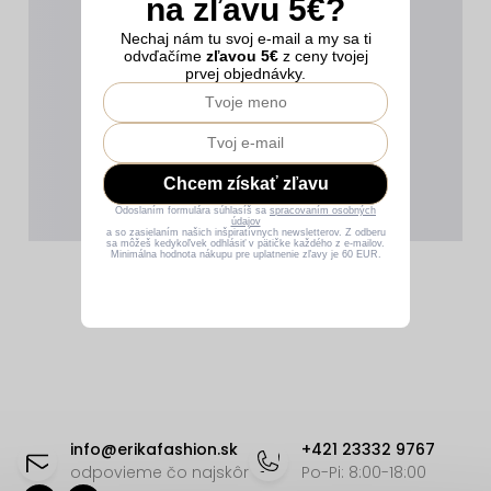
na zľavu 5€?
Nechaj nám tu svoj e-mail a my sa ti
odvďačíme
zľavou 5€
z ceny tvojej
prvej objednávky.
Chcem získať zľavu
Odoslaním formulára súhlasíš sa
spracovaním osobných
údajov
a so zasielaním našich inšpiratívnych newsletterov. Z odberu
sa môžeš kedykoľvek odhlásiť v pätičke každého z e-mailov.
Minimálna hodnota nákupu pre uplatnenie zľavy je 60 EUR.
Z
á
info
@
erikafashion.sk
+421 23332 9767
p
odpovieme čo najskôr
Po-Pi: 8:00-18:00