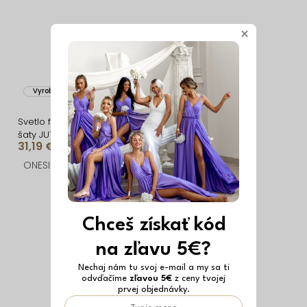
×
Vyrobené v EÚ
Vyrobené v EÚ
Svetlo fialové saténové
Fialové šaty BOTTOM s
šaty JUTTA s prestrihmi
dlhým rukávom
31,19 €
21,03 €
ONESIZE
ONESIZE
Chceš získať kód
na zľavu 5€?
Nechaj nám tu svoj e-mail a my sa ti
odvďačíme
zľavou 5€
z ceny tvojej
prvej objednávky.