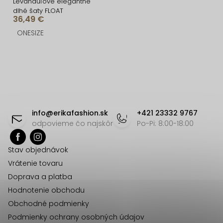
Levanduľové elegantné
dlhé šaty FLOAT
36,49 €
ONESIZE
O
v
l
á
Z
d
á
info
@
erikafashion.sk
+421 23332 9767
a
p
odpovieme čo najskôr
Po-Pi: 8:00-18:00
c
ä
i
Stav objednávok
t
e
Vrátenie tovaru
p
i
Doprava a platba
r
e
Hodnotenie obchodu
v
Obchodné podmienky
k
Podmienky ochrany osobných údajov
y