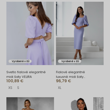
n
V
i
ý
e
p
p
i
r
s
o
p
d
r
u
o
Vyrobené v EÚ
Vyrobené v EÚ
k
d
t
u
Svetlo fialové elegantné
Fialové elegantné
midi šaty VELIRA
luxusné midi šaty
o
k
100,89 €
96,79 €
ROSALYA
v
t
XS
S
XL
o
v