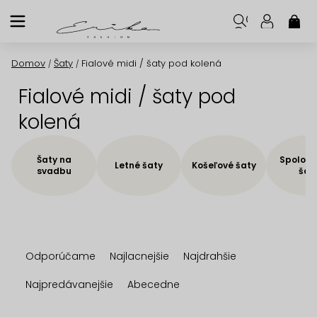
Prejsť
na
NÁK
KOŠ
obsah
Domov
Šaty
Fialové midi / šaty pod kolená
/
/
Fialové midi / šaty pod
kolená
Šaty na
Spoloče
Letné šaty
Košeľové šaty
svadbu
šat
R
Odporúčame
Najlacnejšie
Najdrahšie
a
d
Najpredávanejšie
Abecedne
e