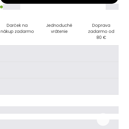
_____
_____
Darček na
Jednoduché
Doprava
nákup zadarmo
vrátenie
zadarmo od
80 €
________
________
________