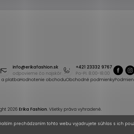
info
@
erikafashion.sk
+421 23332 9767
odpovieme čo najskôr
Po-Pi: 8:00-18:00
 a platba
Hodnotenie obchodu
Obchodné podmienky
Podmien
ght 2026
Erika Fashion
. Všetky práva vyhradené.
Ďalším prechádzaním tohto webu vyjadrujete súhlas s ich pou