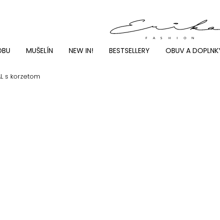
DBU
MUŠELÍN
NEW IN!
BESTSELLERY
OBUV A DOPLNK
L s korzetom