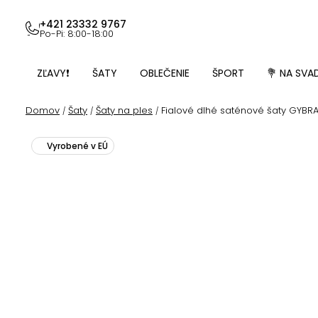
Prejsť
na
+421 23332 9767
Po-Pi: 8:00-18:00
obsah
ZĽAVY❗
ŠATY
OBLEČENIE
ŠPORT
💐 NA SVA
Domov
Šaty
Šaty na ples
Fialové dlhé saténové šaty GYBRA
/
/
/
Vyrobené v EÚ