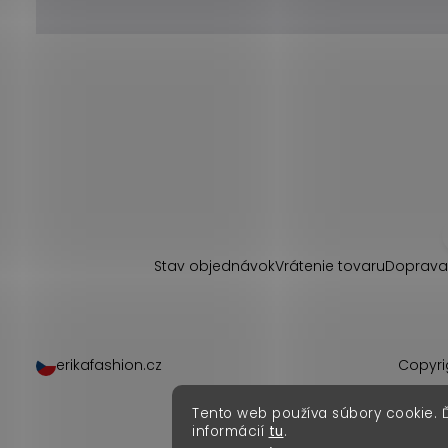
Z
á
p
Stav objednávok
Vrátenie tovaru
Doprava
ä
t
erikafashion.cz
Copyri
i
Tento web používa súbory cookie. 
e
informácií
tu
.