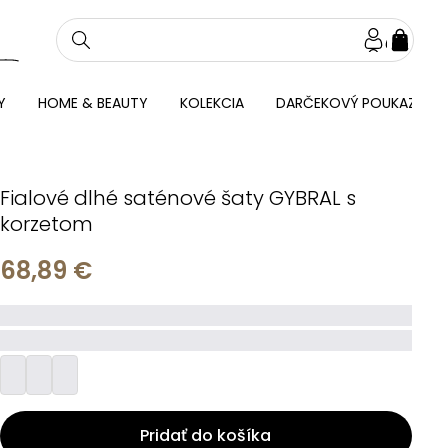
NÁKU
KOŠÍ
Y
HOME & BEAUTY
KOLEKCIA
DARČEKOVÝ POUKAZ
Fialové dlhé saténové šaty GYBRAL s
korzetom
68,89 €
_____
_________
Pridať do košíka