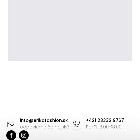
Z
á
info
@
erikafashion.sk
+421 23332 9767
p
odpovieme čo najskôr
Po-Pi: 8:00-18:00
ä