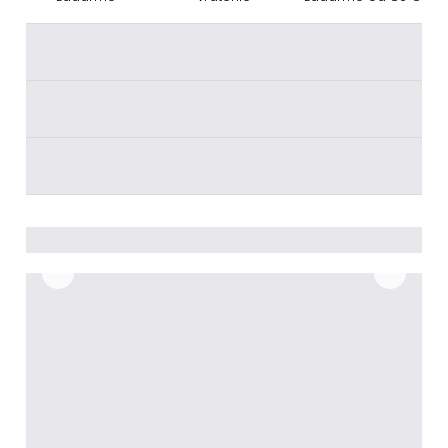
________
________
________