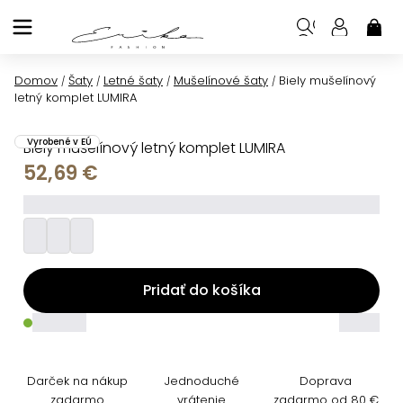
Prejsť
na
NÁK
KOŠ
obsah
Domov
Šaty
Letné šaty
Mušelínové šaty
Biely mušelínový
/
/
/
/
letný komplet LUMIRA
Vyrobené v EÚ
Biely mušelínový letný komplet LUMIRA
52,69 €
_________
Pridať do košíka
_____
_____
Darček na nákup
Jednoduché
Doprava
zadarmo
vrátenie
zadarmo od 80 €