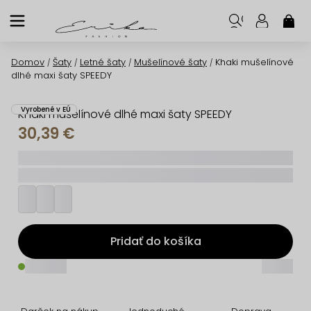
Prejsť
na
NÁK
KOŠ
obsah
Domov
Šaty
Letné šaty
Mušelínové šaty
Khaki mušelínové
/
/
/
/
dlhé maxi šaty SPEEDY
Vyrobené v EÚ
Khaki mušelínové dlhé maxi šaty SPEEDY
30,39 €
_____
_________
Pridať do košíka
_____
_____