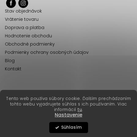
ä
Stav objednávok
t
Vrátenie tovaru
i
Doprava a platba
e
Hodnotenie obchodu
Obchodné podmienky
Podmienky ochrany osobných údajov
Blog
Kontakt
erikafashion.cz
Tento web používa súbory cookie. Ďalším prechádzaním
Copyright 2026
Erika Fashion
. Všetky práva vyhradené.
tohto webu vyjadrujete súhlas s ich používaním. Viac
Vytvoril Shoptet Premium
&
informácií
tu
.
Nastavenie
Súhlasím