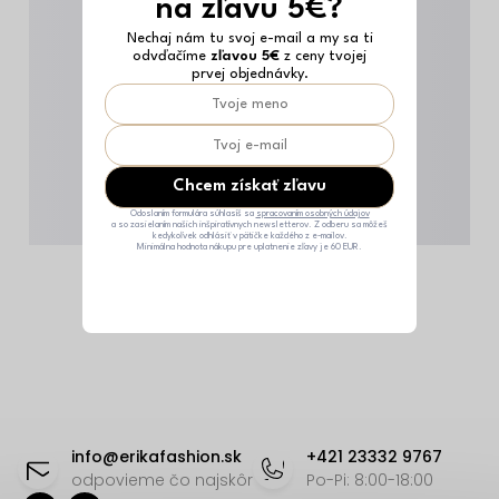
na zľavu 5€?
Nechaj nám tu svoj e-mail a my sa ti
odvďačíme
zľavou 5€
z ceny tvojej
prvej objednávky.
Chcem získať zľavu
Odoslaním formulára súhlasíš sa
spracovaním osobných údajov
a so zasielaním našich inšpiratívnych newsletterov. Z odberu sa môžeš
kedykoľvek odhlásiť v pätičke každého z e-mailov.
Minimálna hodnota nákupu pre uplatnenie zľavy je 60 EUR.
Z
á
info
@
erikafashion.sk
+421 23332 9767
p
odpovieme čo najskôr
Po-Pi: 8:00-18:00