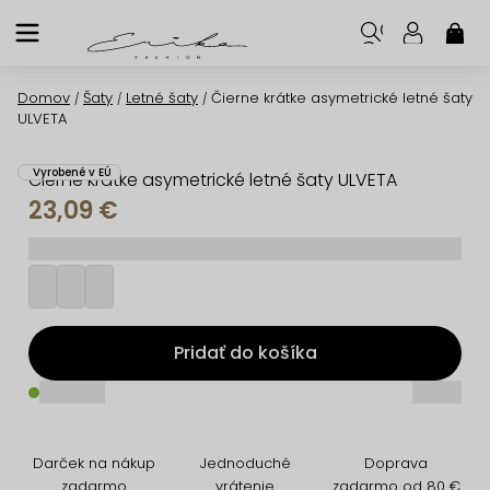
Prejsť
na
NÁK
KOŠ
obsah
Domov
Šaty
Letné šaty
Čierne krátke asymetrické letné šaty
/
/
/
ULVETA
Vyrobené v EÚ
Čierne krátke asymetrické letné šaty ULVETA
23,09 €
_________
Pridať do košíka
_____
_____
Darček na nákup
Jednoduché
Doprava
zadarmo
vrátenie
zadarmo od 80 €