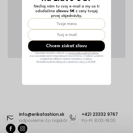
Nechaj nám tu svoj e-mail a my sa ti
odvďačíme
zľavou 5€
z ceny tvojej
prvej objednávky.
Chcem získať zľavu
Odoslaním formulára súhlasíš sa
spracovaním osobných údajov
a so zasielaním našich inšpiratívnych newsletterov. Z odberu sa môžeš
kedykoľvek odhlásiť v pätičke každého z e-mailov.
Minimálna hodnota nákupu pre uplatnenie zľavy je 60 EUR.
Z
á
info
@
erikafashion.sk
+421 23332 9767
p
odpovieme čo najskôr
Po-Pi: 8:00-18:00
ä