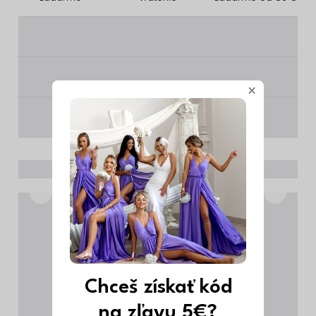
________
________
×
________
Chceš získať kód
na zľavu 5€?