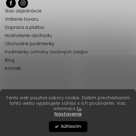
ä
Stav objednávok
t
Vrátenie tovaru
i
Doprava a platba
e
Hodnotenie obchodu
Obchodné podmienky
Podmienky ochrany osobných údajov
Blog
Kontakt
erikafashion.cz
Tento web používa súbory cookie. Ďalším prechádzaním
Copyright 2026
Erika Fashion
. Všetky práva vyhradené.
tohto webu vyjadrujete súhlas s ich používaním. Viac
Vytvoril Shoptet Premium
&
informácií
tu
.
Nastavenie
Súhlasím