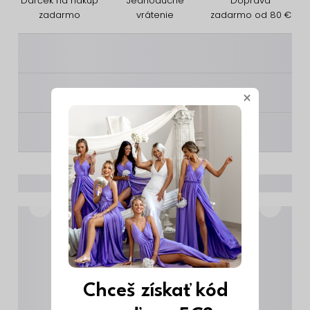
Darček na nákup
Jednoduché
Doprava
zadarmo
vrátenie
zadarmo od 80 €
________
________
×
________
Chceš získať kód