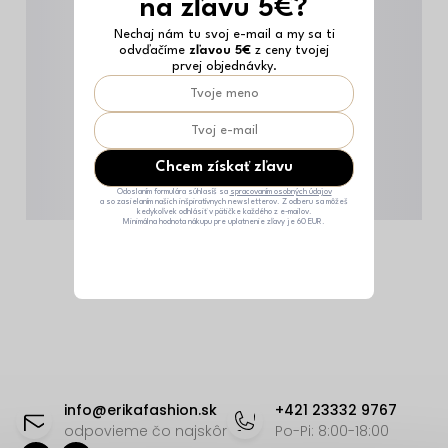
na zľavu 5€?
Nechaj nám tu svoj e-mail a my sa ti
odvďačíme
zľavou 5€
z ceny tvojej
prvej objednávky.
Chcem získať zľavu
Odoslaním formulára súhlasíš sa
spracovaním osobných údajov
a so zasielaním našich inšpiratívnych newsletterov. Z odberu sa môžeš
kedykoľvek odhlásiť v pätičke každého z e-mailov.
Minimálna hodnota nákupu pre uplatnenie zľavy je 60 EUR.
Z
á
info
@
erikafashion.sk
+421 23332 9767
p
odpovieme čo najskôr
Po-Pi: 8:00-18:00