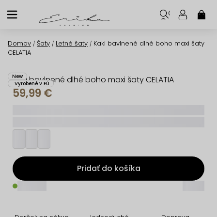
Prejsť
na
NÁK
KOŠ
obsah
Domov
Šaty
Letné šaty
Kaki bavlnené dlhé boho maxi šaty
/
/
/
CELATIA
New
Kaki bavlnené dlhé boho maxi šaty CELATIA
Vyrobené v EÚ
59,99 €
_____
_________
Pridať do košíka
_____
_____