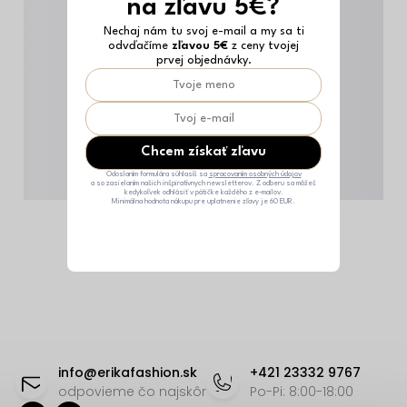
na zľavu 5€?
Nechaj nám tu svoj e-mail a my sa ti
odvďačíme
zľavou 5€
z ceny tvojej
prvej objednávky.
Chcem získať zľavu
Odoslaním formulára súhlasíš sa
spracovaním osobných údajov
a so zasielaním našich inšpiratívnych newsletterov. Z odberu sa môžeš
kedykoľvek odhlásiť v pätičke každého z e-mailov.
Minimálna hodnota nákupu pre uplatnenie zľavy je 60 EUR.
Z
á
info
@
erikafashion.sk
+421 23332 9767
p
odpovieme čo najskôr
Po-Pi: 8:00-18:00