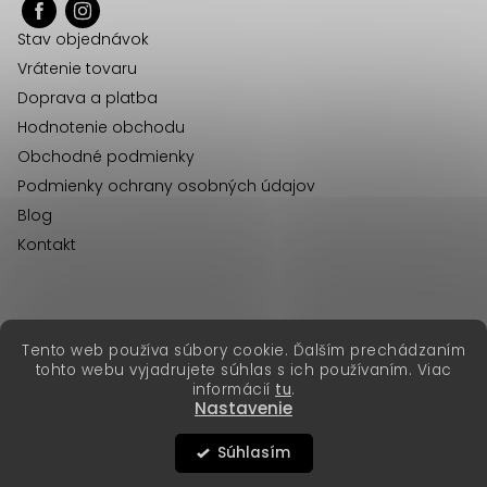
ä
Stav objednávok
t
Vrátenie tovaru
i
Doprava a platba
e
Hodnotenie obchodu
Obchodné podmienky
Podmienky ochrany osobných údajov
Blog
Kontakt
erikafashion.cz
Tento web používa súbory cookie. Ďalším prechádzaním
Copyright 2026
Erika Fashion
. Všetky práva vyhradené.
tohto webu vyjadrujete súhlas s ich používaním. Viac
Vytvoril Shoptet Premium
&
informácií
tu
.
Nastavenie
Súhlasím