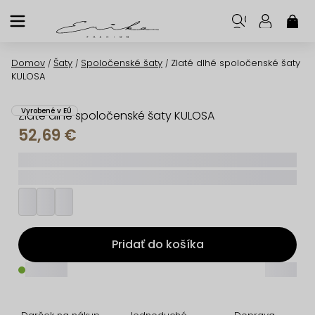
Prejsť
na
NÁK
KOŠ
obsah
Domov
Šaty
Spoločenské šaty
Zlaté dlhé spoločenské šaty
/
/
/
KULOSA
Vyrobené v EÚ
Zlaté dlhé spoločenské šaty KULOSA
52,69 €
_____
_________
Pridať do košíka
_____
_____