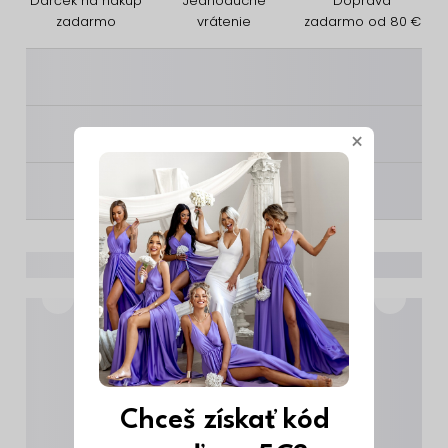
Darček na nákup
Jednoduché
Doprava
zadarmo
vrátenie
zadarmo od 80 €
________
________
×
________
Chceš získať kód