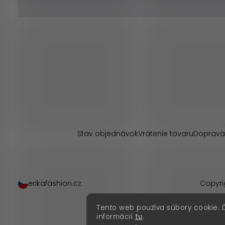
Z
á
p
Stav objednávok
Vrátenie tovaru
Doprava
ä
t
erikafashion.cz
Copyri
i
Tento web používa súbory cookie. 
e
informácií
tu
.