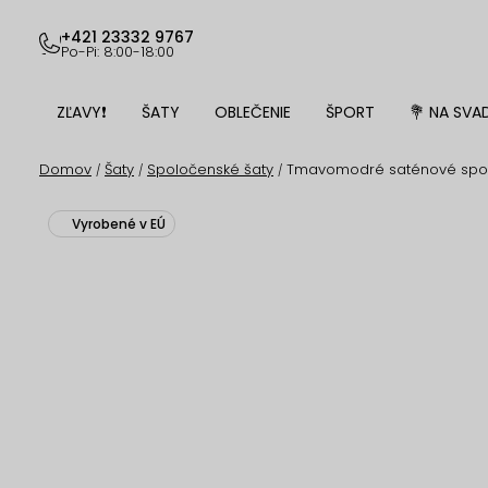
Prejsť
na
+421 23332 9767
Po-Pi: 8:00-18:00
obsah
ZĽAVY❗
ŠATY
OBLEČENIE
ŠPORT
💐 NA SVA
Domov
Šaty
Spoločenské šaty
Tmavomodré saténové spol
/
/
/
Vyrobené v EÚ