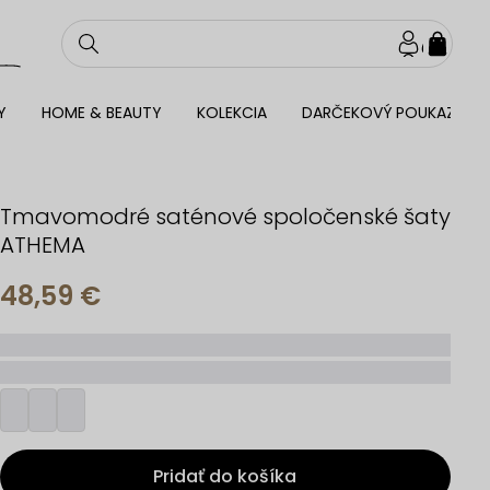
NÁKU
KOŠÍ
Y
HOME & BEAUTY
KOLEKCIA
DARČEKOVÝ POUKAZ
Tmavomodré saténové spoločenské šaty
ATHEMA
48,59 €
_____
_________
Pridať do košíka