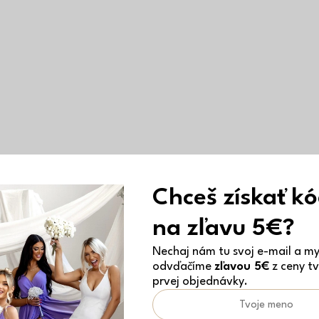
Chceš získať k
na zľavu 5€?
Nechaj nám tu svoj e-mail a my 
odvďačíme
zľavou 5€
z ceny tv
prvej objednávky.