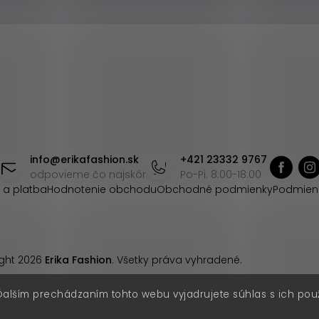
info
@
erikafashion.sk
+421 23332 9767
odpovieme čo najskôr
Po-Pi: 8:00-18:00
 a platba
Hodnotenie obchodu
Obchodné podmienky
Podmien
ght 2026
Erika Fashion
. Všetky práva vyhradené.
Ďalším prechádzaním tohto webu vyjadrujete súhlas s ich pou