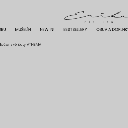
DBU
MUŠELÍN
NEW IN!
BESTSELLERY
OBUV A DOPLNK
očenské šaty ATHEMA