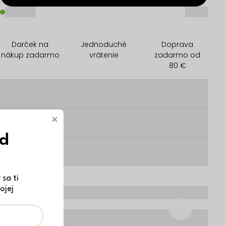
_____
_____
Darček na
Jednoduché
Doprava
nákup zadarmo
vrátenie
zadarmo od
80 €
________
×
________
ód
________
sa ti
ojej