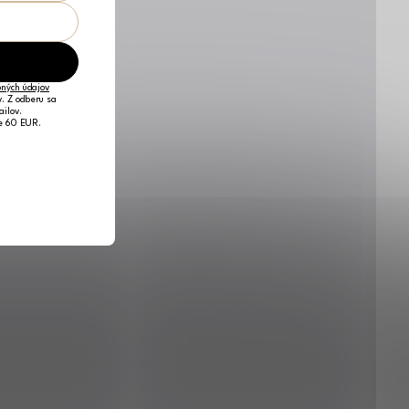
ných údajov
v. Z odberu sa
ailov.
je 60 EUR.