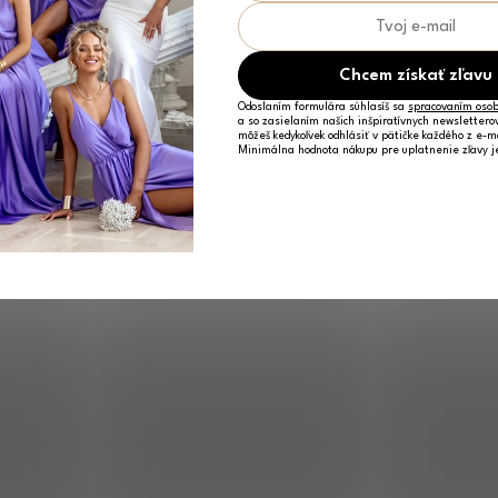
Chcem získať zľavu
Odoslaním formulára súhlasíš sa
spracovaním osob
a so zasielaním našich inšpiratívnych newslettero
môžeš kedykoľvek odhlásiť v pätičke každého z e-m
Minimálna hodnota nákupu pre uplatnenie zľavy 